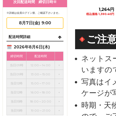
次回配送時間 締切日時※
8円
272円
1,264円
※詳細は会員ログイン後、ご確認下さいませ。
0円
税込価格 299.20円
税込価格 1,390.40円
税込価
追加
カートに追加
カートに追加
8月7日(金) 9:00
ご注
配送時間詳細
2026年8月6日(木)
ネットス
締切時間
配送時間
当日09時
12:00～14:00
×
いますの
当日09時
13:00～15:00
×
写真はイ
当日12時
15:00～17:00
×
ケージが
当日12時
16:00～18:00
×
当日15時
18:00～20:00
×
時期・天
当日15時
19:00～21:00
×