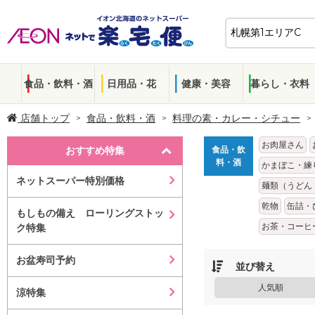
食品・飲料・酒
日用品・花
健康・美容
暮らし・衣料
店舗トップ
食品・飲料・酒
料理の素・カレー・シチュー
お肉屋さん
おすすめ特集
食品・飲
料・酒
かまぼこ・練
ネットスーパー特別価格
麺類（うどん
乾物
缶詰・
もしもの備え ローリングストッ
お茶・コーヒ
ク特集
お盆寿司予約
並び替え
人気順
涼特集