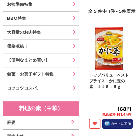
お盆準備特集
全
5
件中
1
件 -
5
件表示 
BBQ特集
大容量のお肉特集
価格凍結！
【便利なまとめ買い】
銘菓・お菓子ギフト特集
トップバリュ ベスト
プライス かに玉の
素 １１６．６ｇ
コツコツコスパ。
料理の素（中華）
168円
税込価格 181.44円
麻婆
カートに追加