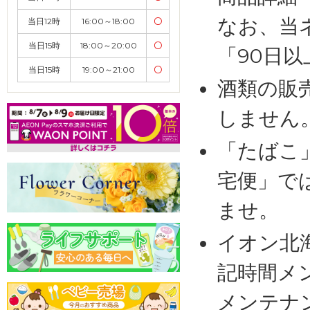
なお、当
当日12時
16:00～18:00
〇
当日15時
18:00～20:00
〇
「90日
当日15時
19:00～21:00
〇
酒類の販
しません
「たばこ
宅便」で
ませ。
イオン北
記時間メ
メンテナ