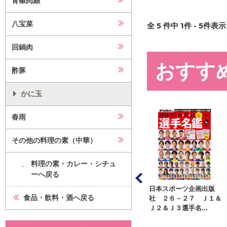
青椒肉絲
八宝菜
全
5
件中
1
件 -
5
件表示 
回鍋肉
おすす
酢豚
かに玉
春雨
その他の料理の素（中華）
料理の素・カレー・シチュ
ーへ戻る
ッ
アシェット・コレクショ
日本スポーツ企画出版
日本スポー
食品・飲料・酒へ戻る
ンズ・ジャパン くまの
社 ２６－２７ Ｊ１＆
社 ２６－
プーさん楽しい...
Ｊ２＆Ｊ３選手名...
Ｊ２＆Ｊ ハ