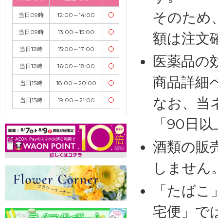
そのため
当日09時
12:00～14:00
〇
当日09時
13:00～15:00
〇
額は注文
当日12時
15:00～17:00
〇
医薬品の
当日12時
16:00～18:00
〇
商品詳細
当日15時
18:00～20:00
〇
なお、当
当日15時
19:00～21:00
〇
「90日
酒類の販
しません
「たばこ
宅便」で