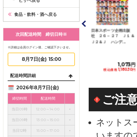
ピザへ戻る
食品・飲料・酒へ戻る
ット・コレクショ
日本スポーツ企画出版
日本スポーツ企画出版
次回配送時間 締切日時※
ジャパン くまの
社 ２６－２７ Ｊ１＆
社 ２６－２７ Ｊ１＆
楽しい...
Ｊ２＆Ｊ３選手名...
Ｊ２＆Ｊ ハンデ...
※詳細は会員ログイン後、ご確認下さいませ。
8月7日(金) 15:00
272円
1,264円
1,073円
税込価格 299.20円
税込価格 1,390.40円
税込価格 1,180.30円
配送時間詳細
カートに追加
カートに追加
カートに追加
2026年8月7日(金)
ご注
締切時間
配送時間
当日09時
12:00～14:00
×
ネットス
当日09時
13:00～15:00
×
当日12時
15:00～17:00
×
いますの