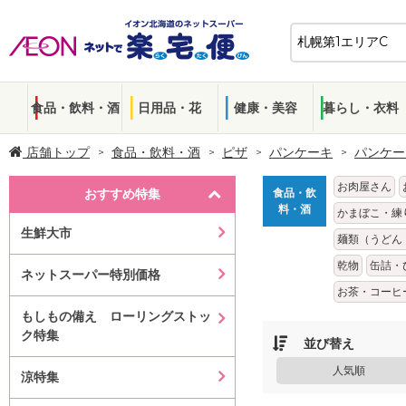
食品・飲料・酒
日用品・花
健康・美容
暮らし・衣料
店舗トップ
食品・飲料・酒
ピザ
パンケーキ
パンケー
お肉屋さん
おすすめ特集
食品・飲
料・酒
かまぼこ・練
生鮮大市
麺類（うどん
乾物
缶詰・
ネットスーパー特別価格
お茶・コーヒ
もしもの備え ローリングストッ
ク特集
並び替え
人気順
涼特集