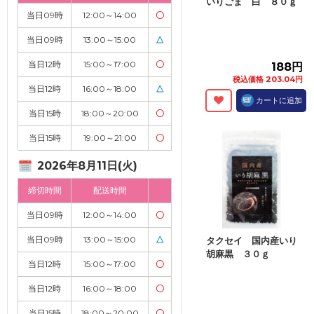
いりごま 白 ８０ｇ
当日09時
12:00～14:00
〇
当日09時
13:00～15:00
△
当日12時
15:00～17:00
〇
188円
税込価格 203.04円
当日12時
16:00～18:00
△
カートに追加
当日15時
18:00～20:00
〇
当日15時
19:00～21:00
〇
2026年8月11日(火)
締切時間
配送時間
当日09時
12:00～14:00
〇
当日09時
13:00～15:00
△
タクセイ 国内産いり
胡麻黒 ３０ｇ
当日12時
15:00～17:00
〇
当日12時
16:00～18:00
〇
当日15時
18:00～20:00
〇