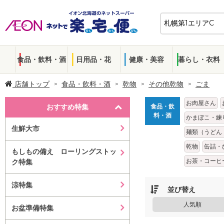
食品・飲料・酒
日用品・花
健康・美容
暮らし・衣料
店舗トップ
食品・飲料・酒
乾物
その他乾物
ごま
お肉屋さん
おすすめ特集
食品・飲
料・酒
かまぼこ・練
生鮮大市
麺類（うどん
乾物
缶詰・
もしもの備え ローリングストッ
お茶・コーヒ
ク特集
涼特集
並び替え
人気順
お盆準備特集