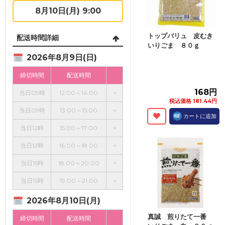
8月10日(月) 9:00
トップバリュ 皮むき
配送時間詳細
いりごま ８０ｇ
2026年8月9日(日)
締切時間
配送時間
168円
当日09時
12:00～14:00
×
税込価格 181.44円
当日09時
13:00～15:00
×
カートに追加
当日12時
15:00～17:00
×
当日12時
16:00～18:00
×
当日15時
18:00～20:00
×
当日15時
19:00～21:00
×
2026年8月10日(月)
真誠 煎りたて一番
締切時間
配送時間