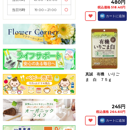
480円
税込価格 518.40円
当日15時
19:00～21:00
〇
カートに追加
真誠 有機 いりご
ま 白 ７５ｇ
245円
税込価格 264.60円
カートに追加