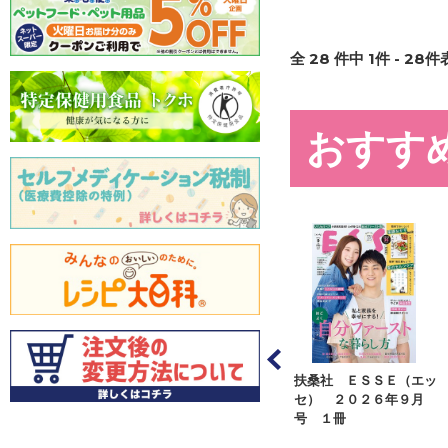
全
28
件中
1
件 -
28
件表
おすす
ジページ オレン
扶桑社 ＥＳＳＥ（エッ
アシェット・コレクショ
ジ ２０２６年８
セ） ２０２６年９月
ンズ・ジャパン くまの
号 １...
号 １冊
プーさん楽しい...