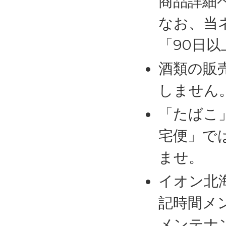
商品詳細
なお、当
「90日
酒類の販
しません
「たばこ
宅便」で
ませ。
イオン北
記時間メ
メンテナ