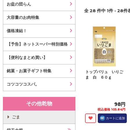
お盆の団らん
全
28
件中
1
件 -
28
件表
大容量のお肉特集
価格凍結！
【予告】ネットスーパー特別価格
【便利なまとめ買い】
銘菓・お菓子ギフト特集
トップバリュ いりご
ま 白 ６０ｇ
コツコツコスパ。
その他乾物
98円
税込価格 105.84円
ごま
カートに追加