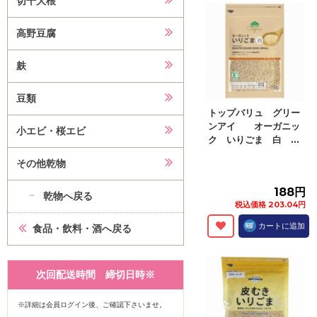
切干大根
高野豆腐
麸
豆類
トップバリュ グリー
ンアイ オーガニッ
小エビ・桜エビ
ク いりごま 白 ...
その他乾物
188円
乾物へ戻る
税込価格 203.04円
カートに追加
食品・飲料・酒へ戻る
次回配送時間 締切日時※
※詳細は会員ログイン後、ご確認下さいませ。