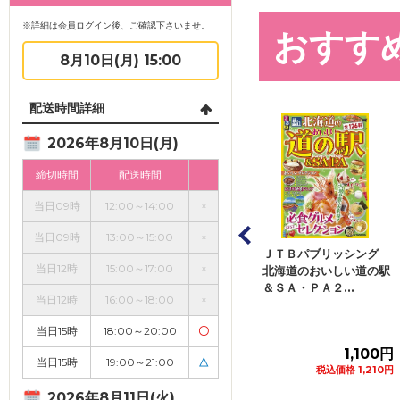
※詳細は会員ログイン後、ご確認下さいませ。
おすす
8月10日(月) 15:00
配送時間詳細
2026年8月10日(月)
締切時間
配送時間
当日09時
12:00～14:00
×
当日09時
13:00～15:00
×
宝島社 食食食！北海
ＪＴＢパブリッシング
講談社 ちいかわ 
当日12時
15:00～17:00
×
道 ＴＪ ＭＯＯＫ
北海道のおいしい道の駅
か小さくてかわいい
１冊
＆ＳＡ・ＰＡ２...
つ ７ １冊
当日12時
16:00～18:00
×
当日15時
18:00～20:00
〇
1,400円
1,100円
1,2
当日15時
19:00～21:00
△
税込価格 1,540円
税込価格 1,210円
税込価格 1,
2026年8月11日(火)
カートに追加
カートに追加
カート