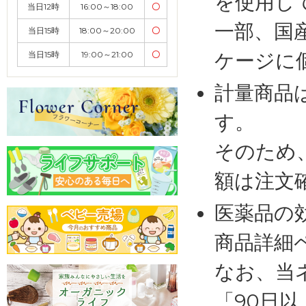
を使用し
当日12時
16:00～18:00
〇
一部、国
当日15時
18:00～20:00
〇
ケージに
当日15時
19:00～21:00
〇
計量商品
す。
そのため
額は注文
医薬品の
商品詳細
なお、当
「90日