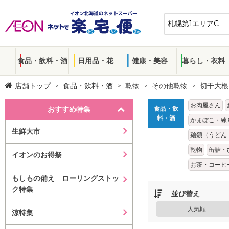
食品・飲料・酒
日用品・花
健康・美容
暮らし・衣料
店舗トップ
食品・飲料・酒
乾物
その他乾物
切干大根
お肉屋さん
おすすめ特集
食品・飲
料・酒
かまぼこ・練
生鮮大市
麺類（うどん
乾物
缶詰・
イオンのお得祭
お茶・コーヒ
もしもの備え ローリングストッ
ク特集
並び替え
人気順
涼特集