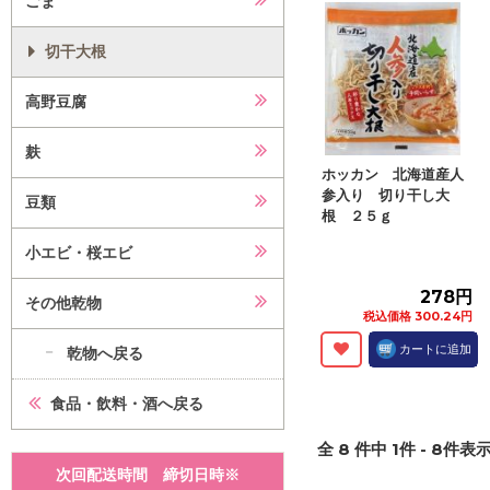
ごま
切干大根
高野豆腐
麸
ホッカン 北海道産人
参入り 切り干し大
豆類
根 ２５ｇ
小エビ・桜エビ
278円
その他乾物
税込価格 300.24円
カートに追加
乾物へ戻る
食品・飲料・酒へ戻る
全
8
件中
1
件 -
8
件表示
次回配送時間 締切日時※