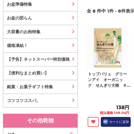
お盆準備特集
全
8
件中
1
件 -
8
件表示
お盆の団らん
大容量のお肉特集
価格凍結！
【予告】ネットスーパー特別価格
【便利なまとめ買い】
トップバリュ グリー
ンアイ オーガニッ
ク せんぎり大根 ６...
銘菓・お菓子ギフト特集
コツコツコスパ。
138円
税込価格 149.04円
その他乾物
カートに追加