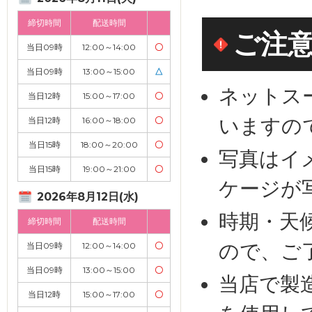
締切時間
配送時間
ご注
当日09時
12:00～14:00
〇
当日09時
13:00～15:00
△
ネットス
当日12時
15:00～17:00
〇
いますの
当日12時
16:00～18:00
〇
当日15時
18:00～20:00
〇
写真はイ
当日15時
19:00～21:00
〇
ケージが
2026年8月12日(水)
時期・天
締切時間
配送時間
ので、ご
当日09時
12:00～14:00
〇
当日09時
13:00～15:00
〇
当店で製
当日12時
15:00～17:00
〇