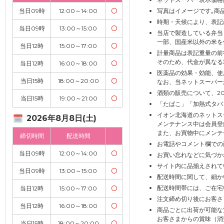
当日09時
12:00～14:00
〇
写真はイメージです｡商
時期・天候により、表記
当日09時
13:00～15:00
〇
当店で製造している弁当
一部、国産米以外の米を
当日12時
15:00～17:00
〇
計量商品は表記重量の前
そのため、代金が異なる
当日12時
16:00～18:00
〇
医薬品の効果・効能、使
当日15時
18:00～20:00
〇
なお、当ネットスーパー
酒類の販売について、2
当日15時
19:00～21:00
〇
「たばこ」「加熱式タバ
イオン北海道のネットス
2026年8月8日(土)
メンテナンス中は会員登
また、お買物中にメンテ
締切時間
配送時間
お電話やコメント欄での
当日09時
12:00～14:00
〇
お買い忘れなどに気づか
サイト内に品揃えされて
当日09時
13:00～15:00
〇
配送時間に関して、細か
配送時間帯には、ご在宅
当日12時
15:00～17:00
〇
注文締め切り後にお客さ
当日12時
16:00～18:00
〇
商品ごとに出荷が可能な
お客さまからの賞味（消
当日15時
18:00～20:00
〇