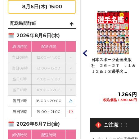
8月6日(木) 15:00
配送時間詳細
2026年8月6日(木)
締切時間
配送時間
当日09時
12:00～14:00
×
ット・コレクショ
日本スポーツ企画出版
日本スポーツ企画出版
ジャパン くまの
社 ２６－２７ Ｊ１＆
社 ２６－２７ Ｊ１＆
当日09時
13:00～15:00
×
楽しい...
Ｊ２＆Ｊ３選手名...
Ｊ２＆Ｊ ハンデ...
当日12時
15:00～17:00
×
当日12時
16:00～18:00
×
272円
1,264円
1,073円
税込価格 299.20円
税込価格 1,390.40円
税込価格 1,180.30円
当日15時
18:00～20:00
△
カートに追加
カートに追加
カートに追加
当日15時
19:00～21:00
〇
2026年8月7日(金)
ご注意！！
締切時間
配送時間
ネットスーパー表示価格