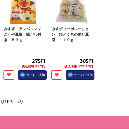
みすず アンパンマン
みすずコーポレーショ
こうや豆腐 味だし付
ン ひとくちの凍り豆
き ５３ｇ
腐 １１０ｇ
275円
305円
税込価格 297円
税込価格 329.40円
カートに追加
カートに追加
(
1
/
1
ページ)