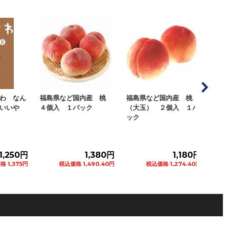
内産 桃
福島県など国内産 桃
山梨県など国内産 春日
福島
ク
（大玉） ２個入 １パ
居のもも ２Ｌサイズ
産 
ック
２個入 １パッ...
個）
1,380円
1,180円
1,280円
,490.40円
税込価格 1,274.40円
税込価格 1,382.40円
ートに追加
カートに追加
カートに追加