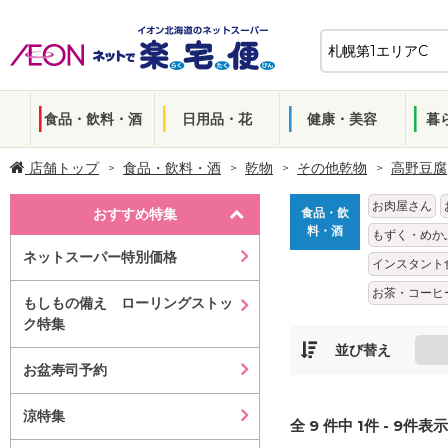
食品・飲料・酒
日用品・花
健康・美容
暮
店舗トップ
食品・飲料・酒
乾物
その他乾物
高野豆腐
お肉屋さん
おすすめ特集
食品・飲
料・酒
もずく・めか
ネットスーパー特別価格
インスタント
お茶・コーヒ
もしもの備え ローリングストッ
ク特集
並び替え
お盆寿司予約
涼特集
全
9
件中
1
件 -
9
件表示 