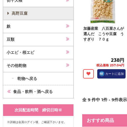
切干大根
高野豆腐
麸
加藤産業 八百屋さんが
選んだ こうや豆腐 う
豆類
すぎり ７０ｇ
小エビ・桜エビ
238円
その他乾物
税込価格 257.04円
カートに追加
乾物へ戻る
食品・飲料・酒へ戻る
全
9
件中
1
件 -
9
件表示 
次回配送時間 締切日時※
おすすめ商品
※詳細は会員ログイン後、ご確認下さいませ。