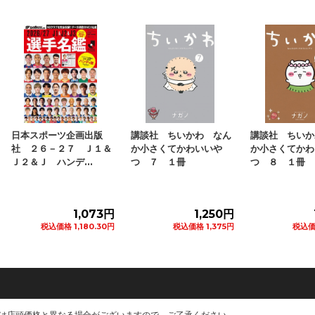
講談社 ちいかわ なん
講談社 ちいかわ なん
福島県など国
か小さくてかわいいや
か小さくてかわいいや
４個入 １パッ
つ ７ １冊
つ ８ １冊
1,250円
1,250円
税込価格 1,375円
税込価格 1,375円
税込価格 1
カートに追加
カートに追加
カ
は店頭価格と異なる場合がございますので、ご了承ください。