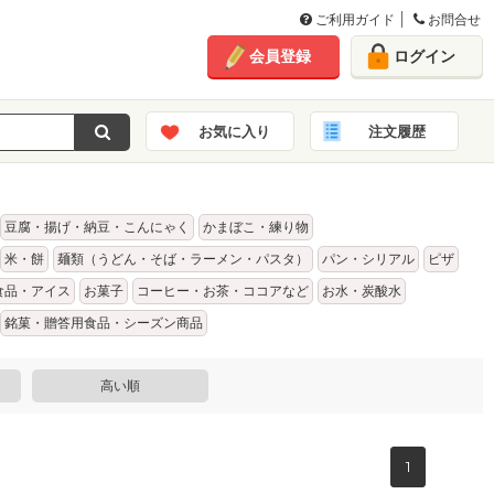
ご利用ガイド
お問合せ
会員登録
ログイン
お気に入り
注文履歴
豆腐・揚げ・納豆・こんにゃく
かまぼこ・練り物
米・餅
麺類（うどん・そば・ラーメン・パスタ）
パン・シリアル
ピザ
食品・アイス
お菓子
コーヒー・お茶・ココアなど
お水・炭酸水
銘菓・贈答用食品・シーズン商品
高い順
1