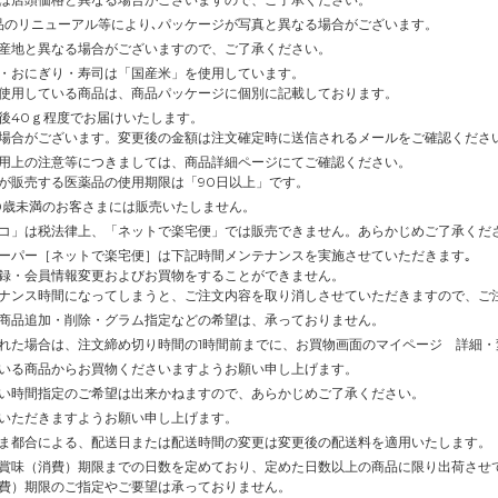
品のリニューアル等により､パッケージが写真と異なる場合がございます。
産地と異なる場合がございますので、ご了承ください。
・おにぎり・寿司は「国産米」を使用しています。
使用している商品は、商品パッケージに個別に記載しております。
後40ｇ程度でお届けいたします。
場合がございます。変更後の金額は注文確定時に送信されるメールをご確認くださ
用上の注意等につきましては、商品詳細ページにてご確認ください。
が販売する医薬品の使用期限は「90日以上」です。
0歳未満のお客さまには販売いたしません。
コ」は税法律上、「ネットで楽宅便」では販売できません。あらかじめご了承くだ
ーパー［ネットで楽宅便］は下記時間メンテナンスを実施させていただきます｡
録・会員情報変更およびお買物をすることができません。
ナンス時間になってしまうと、ご注文内容を取り消しさせていただきますので、ご
商品追加・削除・グラム指定などの希望は、承っておりません。
れた場合は、注文締め切り時間の1時間前までに、お買物画面のマイページ 詳細
いる商品からお買物くださいますようお願い申し上げます。
い時間指定のご希望は出来かねますので、あらかじめご了承ください。
いただきますようお願い申し上げます。
ま都合による、配送日または配送時間の変更は変更後の配送料を適用いたします。
賞味（消費）期限までの日数を定めており、定めた日数以上の商品に限り出荷させ
費）期限のご指定やご要望は承っておりません。