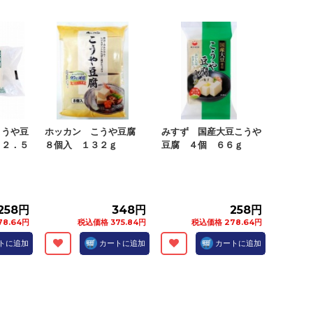
こうや豆
ホッカン こうや豆腐
みすず 国産大豆こうや
８２．５
８個入 １３２ｇ
豆腐 ４個 ６６ｇ
258円
348円
258円
8.64円
税込価格 375.84円
税込価格 278.64円
トに追加
カートに追加
カートに追加