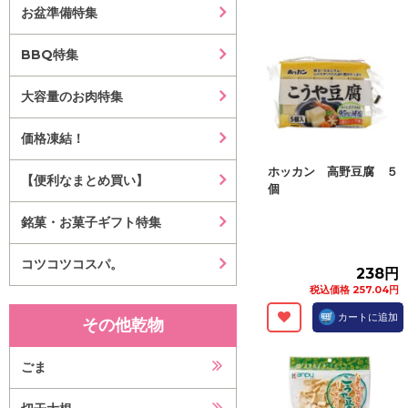
お盆準備特集
BBQ特集
大容量のお肉特集
価格凍結！
ホッカン 高野豆腐 ５
【便利なまとめ買い】
個
銘菓・お菓子ギフト特集
コツコツコスパ。
238円
税込価格 257.04円
カートに追加
その他乾物
ごま