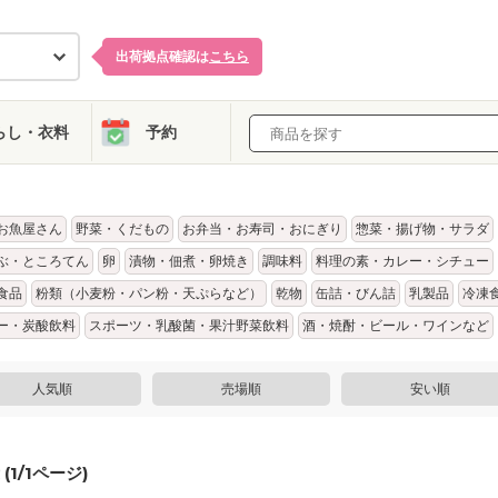
出荷拠点確認は
こちら
らし・衣料
予約
お魚屋さん
野菜・くだもの
お弁当・お寿司・おにぎり
惣菜・揚げ物・サラダ
ぶ・ところてん
卵
漬物・佃煮・卵焼き
調味料
料理の素・カレー・シチュー
食品
粉類（小麦粉・パン粉・天ぷらなど）
乾物
缶詰・びん詰
乳製品
冷凍
ー・炭酸飲料
スポーツ・乳酸菌・果汁野菜飲料
酒・焼酎・ビール・ワインなど
人気順
売場順
安い順
(
1
/
1
ページ)