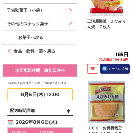
子供駄菓子（小袋）
三河屋製菓 えびみり
その他のスナック菓子
ん焼 ７枚入
お菓子へ戻る
食品・飲料・酒へ戻る
185円
税込価格 199.80円
カートに追加
次回配送時間 締切日時※
※詳細は会員ログイン後、ご確認下さいませ。
8月6日(木) 12:00
配送時間詳細
2026年8月6日(木)
ＪＣＣ お買得気分
締切時間
配送時間