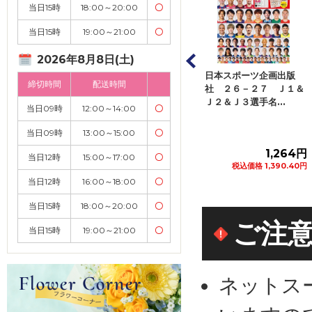
当日15時
18:00～20:00
〇
当日15時
19:00～21:00
〇
2026年8月8日(土)
ット・コレクショ
日本スポーツ企画出版
日本スポーツ企画出版
締切時間
配送時間
ジャパン くまの
社 ２６－２７ Ｊ１＆
社 ２６－２７ Ｊ１＆
楽しい...
Ｊ２＆Ｊ３選手名...
Ｊ２＆Ｊ ハンデ...
当日09時
12:00～14:00
〇
当日09時
13:00～15:00
〇
272円
1,264円
1,073円
当日12時
15:00～17:00
〇
税込価格 299.20円
税込価格 1,390.40円
税込価格 1,180.30円
当日12時
16:00～18:00
〇
カートに追加
カートに追加
カートに追加
当日15時
18:00～20:00
〇
ご注
当日15時
19:00～21:00
〇
ネットス