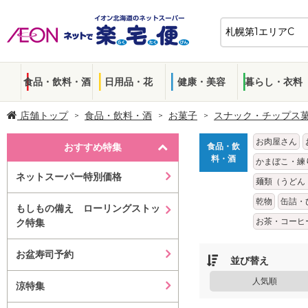
食品・飲料・酒
日用品・花
健康・美容
暮らし・衣料
店舗トップ
食品・飲料・酒
お菓子
スナック・チップス
お肉屋さん
おすすめ特集
食品・飲
料・酒
かまぼこ・練
ネットスーパー特別価格
麺類（うどん
乾物
缶詰・
もしもの備え ローリングストッ
お茶・コーヒ
ク特集
お盆寿司予約
並び替え
人気順
涼特集