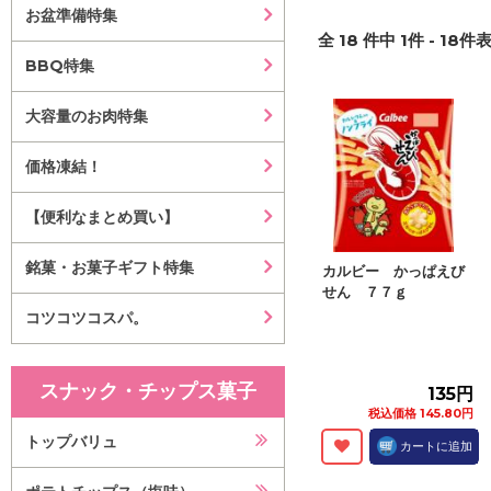
お盆準備特集
全
18
件中
1
件 -
18
件表
BBQ特集
大容量のお肉特集
価格凍結！
【便利なまとめ買い】
銘菓・お菓子ギフト特集
カルビー かっぱえび
せん ７７ｇ
コツコツコスパ。
スナック・チップス菓子
135円
税込価格 145.80円
トップバリュ
カートに追加