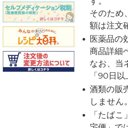
す。
そのため
額は注文
医薬品の
商品詳細
なお、当
「90日
酒類の販
しません
「たばこ
宅便」で