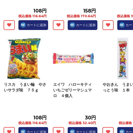
108円
158円
税込価格 116.64円
税込価格 170.64円
税込価格 1
カートに追加
カートに追加
カー
リスカ うまい輪 やさ
エイワ ハローキティ
やおきん うま
いサラダ味 ７５ｇ
いちごゼリーマシュマ
っとう味 １本
ロ ４個入
108円
30円
税込価格 116.64円
税込価格 32.40円
税込価格 
カートに追加
カートに追加
カー