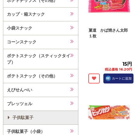
ポテトチップス（その他）
カップ・箱スナック
小袋スナック
菓道 かば焼さん太郎
１枚
コーンスナック
ポテトスナック（スティックタイ
プ）
15円
税込価格 16.20円
ポテトスナック（その他）
カートに追加
えびせんべい
プレッツェル
子供駄菓子
子供駄菓子（小袋）