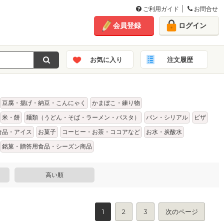
ご利用ガイド
お問合せ
会員登録
ログイン
お気に入り
注文履歴
豆腐・揚げ・納豆・こんにゃく
かまぼこ・練り物
米・餅
麺類（うどん・そば・ラーメン・パスタ）
パン・シリアル
ピザ
食品・アイス
お菓子
コーヒー・お茶・ココアなど
お水・炭酸水
銘菓・贈答用食品・シーズン商品
高い順
1
2
3
次のページ