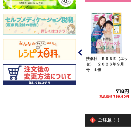
ジページ オレン
扶桑社 ＥＳＳＥ（エッ
アシェット・コレクショ
ジ ２０２６年８
セ） ２０２６年９月
ンズ・ジャパン くまの
号 １...
号 １冊
プーさん楽しい...
582円
718円
272円
税込価格 640.20円
税込価格 789.80円
税込価格 299.20円
カートに追加
カートに追加
カートに追加
ご注意！！