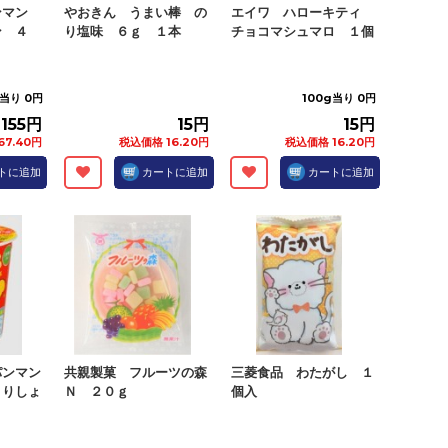
ンマン
やおきん うまい棒 の
エイワ ハローキティ
ン ４
り塩味 ６ｇ １本
チョコマシュマロ １個
g当り 0円
100g当り 0円
155円
15円
15円
67.40円
税込価格 16.20円
税込価格 16.20円
トに追加
カートに追加
カートに追加
パンマン
共親製菓 フルーツの森
三菱食品 わたがし １
さりしょ
Ｎ ２０ｇ
個入