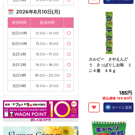
2026年8月10日(月)
締切時間
配送時間
当日09時
12:00～14:00
〇
当日09時
13:00～15:00
〇
当日12時
15:00～17:00
〇
カルビー さやえんど
当日12時
16:00～18:00
〇
う さっぱりしお味 ミ
ニ４連 ４８ｇ
当日15時
18:00～20:00
〇
当日15時
19:00～21:00
〇
185円
税込価格 199.80円
カートに追加