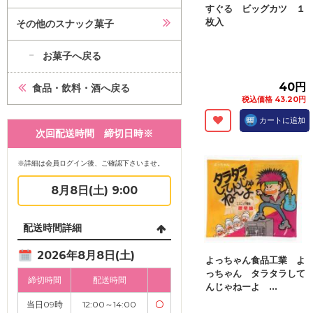
すぐる ビッグカツ １
枚入
その他のスナック菓子
お菓子へ戻る
40円
食品・飲料・酒へ戻る
税込価格 43.20円
カートに追加
次回配送時間 締切日時※
※詳細は会員ログイン後、ご確認下さいませ。
8月8日(土) 9:00
配送時間詳細
2026年8月8日(土)
よっちゃん食品工業 よ
っちゃん タラタラして
締切時間
配送時間
んじゃねーよ ...
当日09時
12:00～14:00
〇