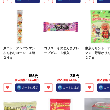
東ハト アンパンマン
コリス そのまんまグレ
東京カリント 
ふんわりコーン ４連
ープガム ３個入
マン 野菜かり
２４ｇ
２７ｇ
155円
38円
税込価格 167.40円
税込価格 41.04円
税込価格 1
カートに追加
カートに追加
カー