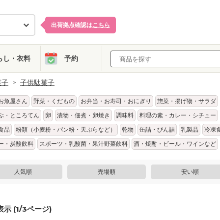
出荷拠点確認は
こちら
らし・衣料
予約
菓子
子供駄菓子
お魚屋さん
野菜・くだもの
お弁当・お寿司・おにぎり
惣菜・揚げ物・サラダ
ぶ・ところてん
卵
漬物・佃煮・卵焼き
調味料
料理の素・カレー・シチュー
食品
粉類（小麦粉・パン粉・天ぷらなど）
乾物
缶詰・びん詰
乳製品
冷凍
ー・炭酸飲料
スポーツ・乳酸菌・果汁野菜飲料
酒・焼酎・ビール・ワインなど
人気順
売場順
安い順
示 (
1
/
3
ページ)