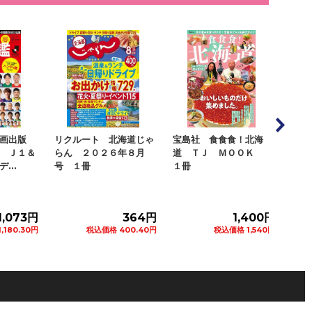
海道じゃ
宝島社 食食食！北海
ＪＴＢパブリッシング
講談
年８月
道 ＴＪ ＭＯＯＫ
北海道のおいしい道の駅
か小
１冊
＆ＳＡ・ＰＡ２...
つ 
364円
1,400円
1,100円
400.40円
税込価格 1,540円
税込価格 1,210円
ートに追加
カートに追加
カートに追加