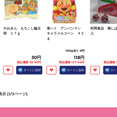
やおきん もろこし輪太
東ハト アンパンマン
村岡食品 梅し
郎 １７ｇ
キャラメルコーン ４２
入
ｇ
100g当り 0円
30円
118円
税込価格 32.40円
税込価格 127.44円
税込価格 7
カートに追加
カートに追加
カー
示 (
1
/
3
ページ)