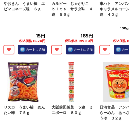
やおきん うまい棒 エ
カルビー じゃがりこ
東ハト アンパ
ビマヨネーズ味 ６ｇ
ｂｉｔｓ サラダ味 ４
キャラメルコー
連 ５６ｇ
連 ４０ｇ
100
15円
185円
税込価格 16.20円
税込価格 199.80円
税込価格 1
カートに追加
カートに追加
カー
リスカ うまい輪 めん
大阪前田製菓 ５連 ミ
日清食品 アン
たい味 ７５ｇ
ニボーロ ８０ｇ
らーめん あっ
うゆ ３２ｇ