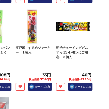
アンパン
江戸屋 するめジャーキ
明治チューイングガム
んとう
ー １枚入
すっぱいレモンにご用
心 ３個入
108円
35円
40円
16.64円
税込価格 37.80円
税込価格 43.20円
トに追加
カートに追加
カートに追加