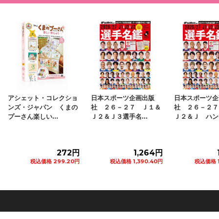
日本スポーツ企画出版
日本スポーツ企画出版
リクルート 北
社 ２６－２７ Ｊ１＆
社 ２６－２７ Ｊ１＆
らん ２０２６
Ｊ２＆Ｊ３選手名...
Ｊ２＆Ｊ ハンデ...
号 １冊
1,264円
1,073円
税込価格 1,390.40円
税込価格 1,180.30円
税込価格 
カートに追加
カートに追加
カ