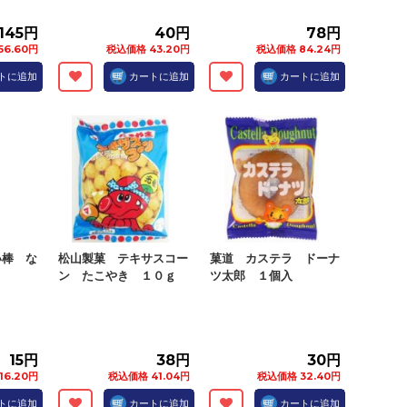
145円
40円
78円
56.60円
税込価格 43.20円
税込価格 84.24円
トに追加
カートに追加
カートに追加
い棒 な
松山製菓 テキサスコー
菓道 カステラ ドーナ
ン たこやき １０ｇ
ツ太郎 １個入
15円
38円
30円
16.20円
税込価格 41.04円
税込価格 32.40円
トに追加
カートに追加
カートに追加