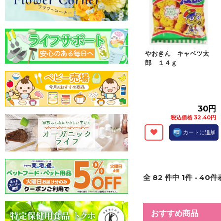
やおきん キャベツ太
郎 １４ｇ
30円
税込価格 32.40円
カートに追加
全
82
件中
1
件 -
40
件表
おすすめ商品