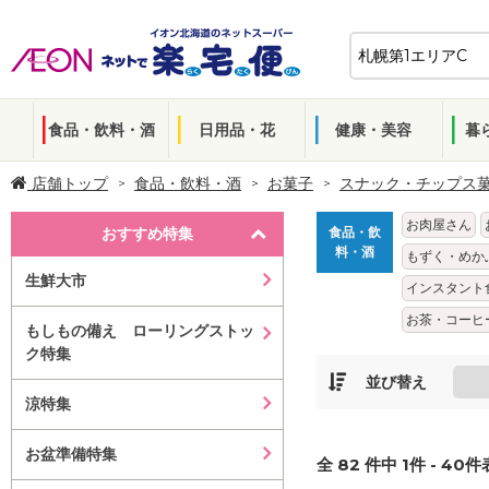
食品・飲料・酒
日用品・花
健康・美容
暮
店舗トップ
食品・飲料・酒
お菓子
スナック・チップス
お肉屋さん
おすすめ特集
食品・飲
料・酒
もずく・めか
生鮮大市
インスタント
お茶・コーヒ
もしもの備え ローリングストッ
ク特集
並び替え
涼特集
お盆準備特集
全
82
件中
1
件 -
40
件表