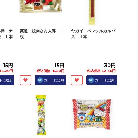
い棒 テ
菓道 焼肉さん太郎 １
ヤガイ ペンシルカルパ
味 １本
枚
ス １本
15円
15円
30円
16.20円
税込価格 16.20円
税込価格 32.40円
トに追加
カートに追加
カートに追加