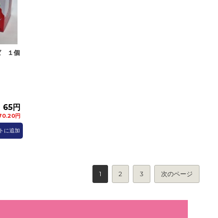
ば １個
65円
0.20円
トに追加
1
2
3
次のページ