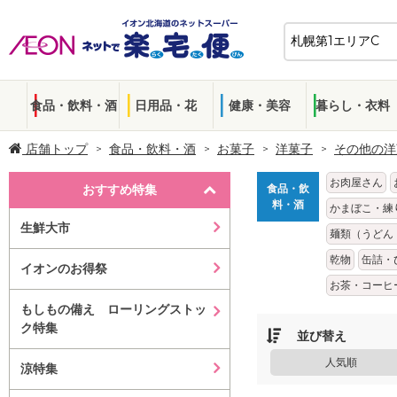
食品・飲料・酒
日用品・花
健康・美容
暮らし・衣料
店舗トップ
食品・飲料・酒
お菓子
洋菓子
その他の洋
お肉屋さん
おすすめ特集
食品・飲
料・酒
かまぼこ・練
生鮮大市
麺類（うどん
乾物
缶詰・
イオンのお得祭
お茶・コーヒ
もしもの備え ローリングストッ
ク特集
並び替え
人気順
涼特集