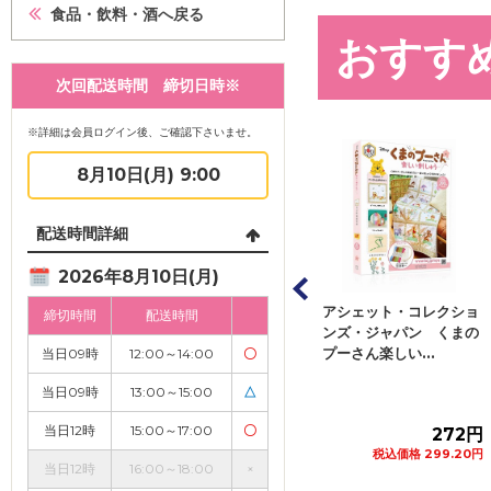
食品・飲料・酒へ戻る
おすす
次回配送時間 締切日時※
※詳細は会員ログイン後、ご確認下さいませ。
8月10日(月) 9:00
配送時間詳細
2026年8月10日(月)
 ＥＳＳＥ（エッ
アシェット・コレクショ
宝島社 食食食！北海
締切時間
配送時間
２０２６年９月
ンズ・ジャパン くまの
道 ＴＪ ＭＯＯＫ
冊
プーさん楽しい...
１冊
当日09時
12:00～14:00
〇
当日09時
13:00～15:00
△
当日12時
15:00～17:00
〇
718円
272円
1,400円
税込価格 789.80円
税込価格 299.20円
税込価格 1,540円
当日12時
16:00～18:00
×
カートに追加
カートに追加
カートに追加