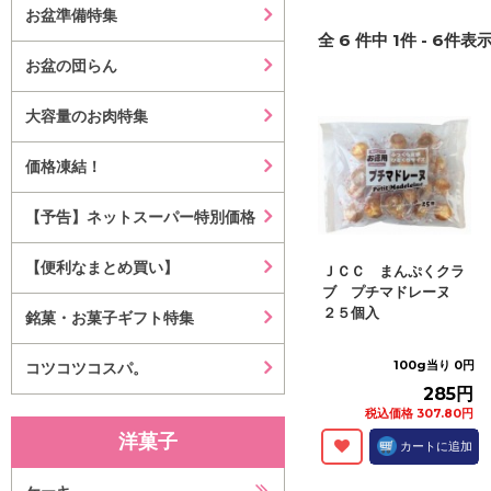
お盆準備特集
全
6
件中
1
件 -
6
件表示
お盆の団らん
大容量のお肉特集
価格凍結！
【予告】ネットスーパー特別価格
【便利なまとめ買い】
ＪＣＣ まんぷくクラ
ブ プチマドレーヌ
２５個入
銘菓・お菓子ギフト特集
100g当り 0円
コツコツコスパ。
285円
税込価格 307.80円
洋菓子
カートに追加