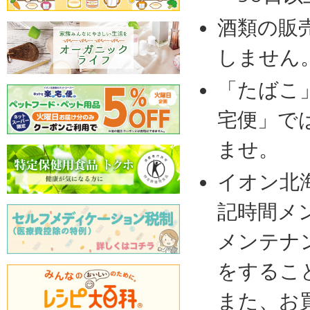
酒類の販
しません
「たばこ
宅便」で
ませ。
イオン北
記時間メ
メンテナ
をするこ
また、お