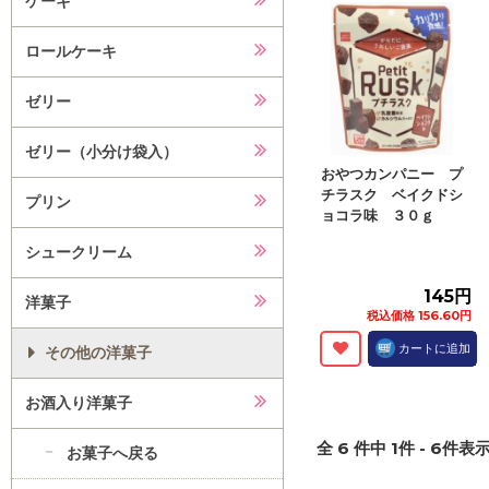
ケーキ
ロールケーキ
ゼリー
ゼリー（小分け袋入）
おやつカンパニー プ
チラスク ベイクドシ
プリン
ョコラ味 ３０ｇ
シュークリーム
145円
洋菓子
税込価格 156.60円
カートに追加
その他の洋菓子
お酒入り洋菓子
全
6
件中
1
件 -
6
件表示
お菓子へ戻る