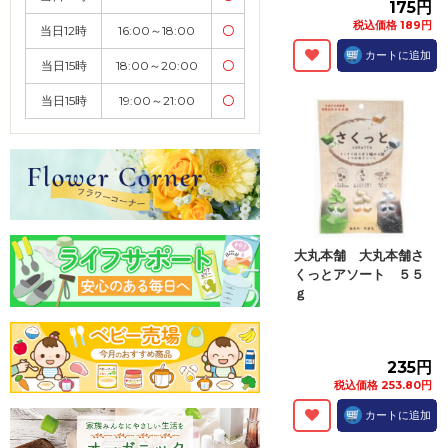
175円
税込価格 189円
当日12時
16:00～18:00
〇
カートに追加
当日15時
18:00～20:00
〇
当日15時
19:00～21:00
〇
大丸本舗 大丸本舗さ
くっとアソート ５５
ｇ
235円
税込価格 253.80円
カートに追加