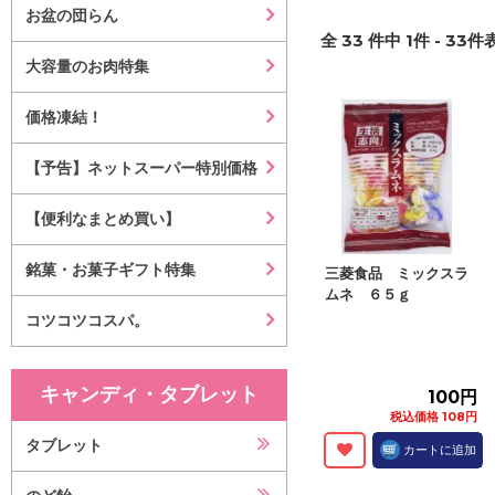
お盆の団らん
全
33
件中
1
件 -
33
件表
大容量のお肉特集
価格凍結！
【予告】ネットスーパー特別価格
【便利なまとめ買い】
銘菓・お菓子ギフト特集
三菱食品 ミックスラ
ムネ ６５ｇ
コツコツコスパ。
キャンディ・タブレット
100円
税込価格 108円
タブレット
カートに追加