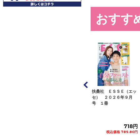
おすす
ジページ オレン
扶桑社 ＥＳＳＥ（エッ
アシェット・コレクショ
ジ ２０２６年８
セ） ２０２６年９月
ンズ・ジャパン くまの
号 １...
号 １冊
プーさん楽しい...
582円
718円
272円
税込価格 640.20円
税込価格 789.80円
税込価格 299.20円