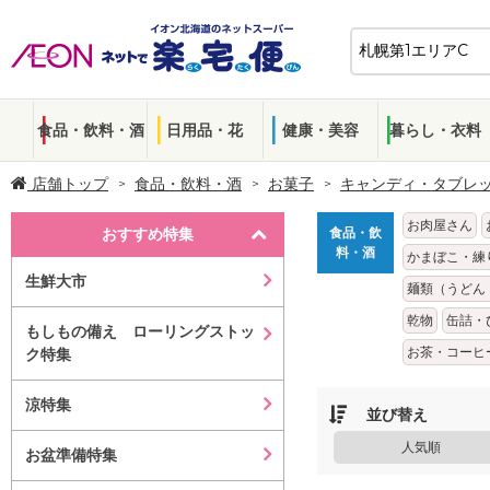
食品・飲料・酒
日用品・花
健康・美容
暮らし・衣料
店舗トップ
食品・飲料・酒
お菓子
キャンディ・タブレ
お肉屋さん
おすすめ特集
食品・飲
料・酒
かまぼこ・練
生鮮大市
麺類（うどん
乾物
缶詰・
もしもの備え ローリングストッ
お茶・コーヒ
ク特集
涼特集
並び替え
人気順
お盆準備特集