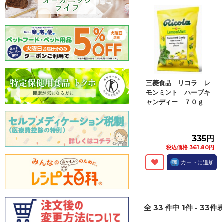
三菱食品 リコラ レ
モンミント ハーブキ
ャンディー ７０ｇ
335円
税込価格 361.80円
カートに追加
全
33
件中
1
件 -
33
件表