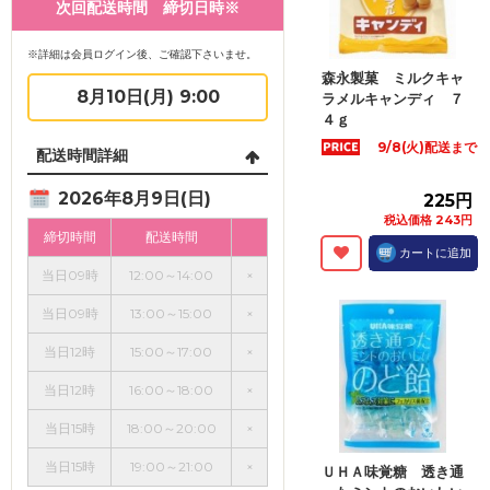
次回配送時間 締切日時※
※詳細は会員ログイン後、ご確認下さいませ。
森永製菓 ミルクキャ
8月10日(月) 9:00
ラメルキャンディ ７
４ｇ
9/8(火)配送まで
配送時間詳細
2026年8月9日(日)
225円
税込価格 243円
締切時間
配送時間
カートに追加
当日09時
12:00～14:00
×
当日09時
13:00～15:00
×
当日12時
15:00～17:00
×
当日12時
16:00～18:00
×
当日15時
18:00～20:00
×
当日15時
19:00～21:00
×
ＵＨＡ味覚糖 透き通