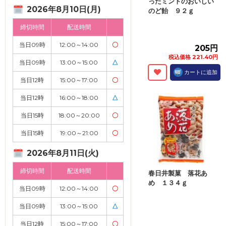
ったミントのおいしい
2026年8月10日(月)
のど飴 ９２ｇ
締切時間
配送時間
当日09時
12:00～14:00
〇
205円
税込価格 221.40円
当日09時
13:00～15:00
△
カートに追加
当日12時
15:00～17:00
〇
当日12時
16:00～18:00
△
当日15時
18:00～20:00
〇
当日15時
19:00～21:00
〇
2026年8月11日(火)
締切時間
配送時間
春日井製菓 落花あ
め １３４ｇ
当日09時
12:00～14:00
〇
当日09時
13:00～15:00
△
当日12時
15:00～17:00
〇