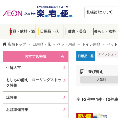
食品・飲料・酒
日用品・花
健康・美容
暮らし・衣料
店舗トップ
日用品・花
ペット用品
トイレ用品
ペット
ティッシュ・
おすすめ特集
日用品・花
生鮮大市
並び替え
もしもの備え ローリングストッ
人気順
ク特集
涼特集
全
10
件中
1
件 -
10
件表
お盆準備特集