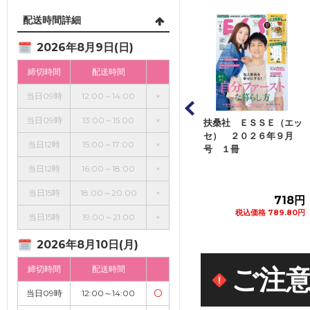
配送時間詳細
2026年8月9日(日)
締切時間
配送時間
当日09時
12:00～14:00
×
当日09時
13:00～15:00
×
ジページ オレン
扶桑社 ＥＳＳＥ（エッ
アシェット・コレクショ
ジ ２０２６年８
セ） ２０２６年９月
ンズ・ジャパン くまの
当日12時
15:00～17:00
×
日号 １...
号 １冊
プーさん楽しい...
当日12時
16:00～18:00
×
当日15時
18:00～20:00
×
582円
718円
272円
税込価格 640.20円
税込価格 789.80円
税込価格 299.20円
当日15時
19:00～21:00
×
カートに追加
カートに追加
カートに追加
2026年8月10日(月)
締切時間
配送時間
ご注
当日09時
12:00～14:00
〇