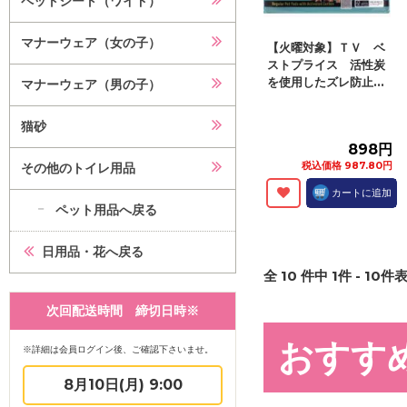
ペットシート（ワイド）
マナーウェア（女の子）
【火曜対象】ＴＶ ベ
ストプライス 活性炭
を使用したズレ防止...
マナーウェア（男の子）
猫砂
898円
税込価格 987.80円
その他のトイレ用品
カートに追加
ペット用品へ戻る
日用品・花へ戻る
全
10
件中
1
件 -
10
件表
次回配送時間 締切日時※
おすす
※詳細は会員ログイン後、ご確認下さいませ。
8月10日(月) 9:00