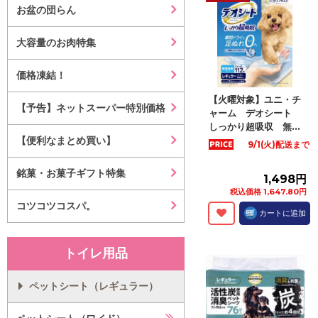
お盆の団らん
大容量のお肉特集
価格凍結！
【火曜対象】ユニ・チ
【予告】ネットスーパー特別価格
ャーム デオシート
しっかり超吸収 無...
【便利なまとめ買い】
9/1(火)配送まで
銘菓・お菓子ギフト特集
1,498円
税込価格 1,647.80円
コツコツコスパ。
カートに追加
トイレ用品
ペットシート（レギュラー）