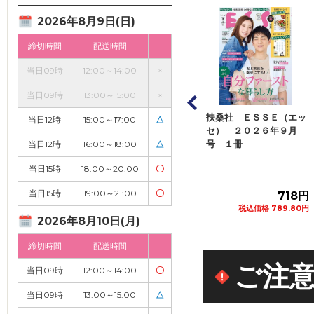
2026年8月9日(日)
締切時間
配送時間
当日09時
12:00～14:00
×
当日09時
13:00～15:00
×
ジページ オレン
扶桑社 ＥＳＳＥ（エッ
アシェット・コレクショ
当日12時
15:00～17:00
△
ジ ２０２６年８
セ） ２０２６年９月
ンズ・ジャパン くまの
号 １...
号 １冊
プーさん楽しい...
当日12時
16:00～18:00
△
当日15時
18:00～20:00
〇
当日15時
19:00～21:00
〇
582円
718円
272円
税込価格 640.20円
税込価格 789.80円
税込価格 299.20円
2026年8月10日(月)
カートに追加
カートに追加
カートに追加
締切時間
配送時間
ご注
当日09時
12:00～14:00
〇
当日09時
13:00～15:00
△