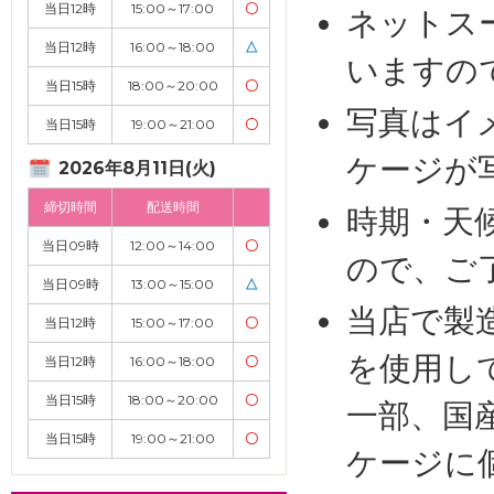
当日12時
15:00～17:00
〇
ネットス
当日12時
16:00～18:00
△
いますの
当日15時
18:00～20:00
〇
写真はイ
当日15時
19:00～21:00
〇
ケージが
2026年8月11日(火)
締切時間
配送時間
時期・天
当日09時
12:00～14:00
〇
ので、ご
当日09時
13:00～15:00
△
当店で製
当日12時
15:00～17:00
〇
を使用し
当日12時
16:00～18:00
〇
当日15時
18:00～20:00
〇
一部、国
当日15時
19:00～21:00
〇
ケージに