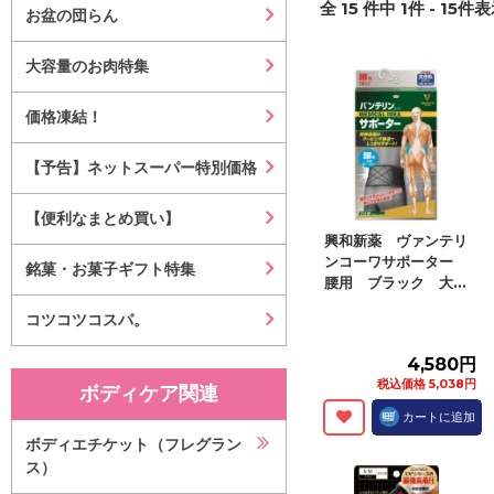
全
15
件中
1
件 -
15
件表示
お盆の団らん
大容量のお肉特集
価格凍結！
【予告】ネットスーパー特別価格
【便利なまとめ買い】
興和新薬 ヴァンテリ
ンコーワサポーター
銘菓・お菓子ギフト特集
腰用 ブラック 大...
コツコツコスパ。
4,580円
税込価格 5,038円
ボディケア関連
カートに追加
ボディエチケット（フレグラン
ス）