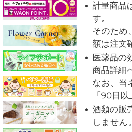
計量商品
す。
そのため
額は注文
医薬品の
商品詳細
なお、当
「90日
酒類の販
しません