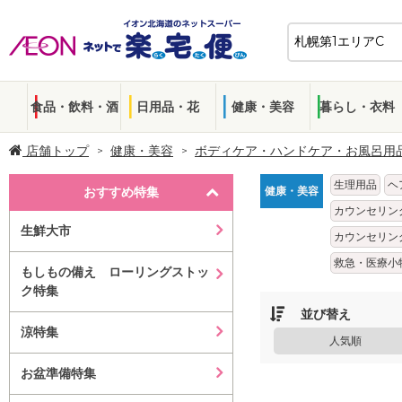
食品・飲料・酒
日用品・花
健康・美容
暮らし・衣料
店舗トップ
健康・美容
ボディケア・ハンドケア・お風呂用
生理用品
ヘ
おすすめ特集
健康・美容
カウンセリン
生鮮大市
カウンセリン
救急・医療小
もしもの備え ローリングストッ
ク特集
並び替え
涼特集
人気順
お盆準備特集