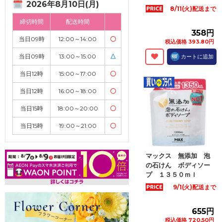
2026年8月10日(月)
8/11(火)配送まで
締切時間
配送時間
358円
当日09時
12:00～14:00
〇
税込価格 393.80円
当日09時
13:00～15:00
△
カートに追加
当日12時
15:00～17:00
〇
当日12時
16:00～18:00
〇
当日15時
18:00～20:00
〇
当日15時
19:00～21:00
〇
マックス 無添加 泡
の石けん ボディソー
プ １３５０ｍｌ
9/1(火)配送まで
655円
税込価格 720.50円