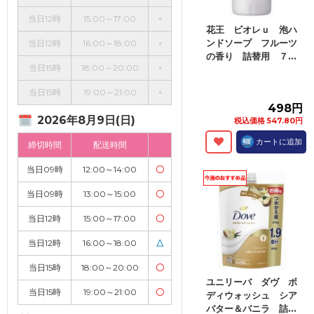
当日12時
15:00～17:00
×
花王 ビオレｕ 泡ハ
ンドソープ フルーツ
当日12時
16:00～18:00
×
の香り 詰替用 ７...
当日15時
18:00～20:00
×
当日15時
19:00～21:00
×
498円
2026年8月9日(日)
税込価格 547.80円
カートに追加
締切時間
配送時間
当日09時
12:00～14:00
〇
当日09時
13:00～15:00
〇
当日12時
15:00～17:00
〇
当日12時
16:00～18:00
△
当日15時
18:00～20:00
〇
ユニリーバ ダヴ ボ
当日15時
19:00～21:00
〇
ディウォッシュ シア
バター＆バニラ 詰...