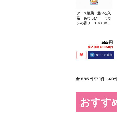
アース製薬 遊べる入
浴 あわっぴー ミカ
ンの香り １６０ｍ...
555円
税込価格 610.50円
カートに追加
全
896
件中
1
件 -
40
件
おすす