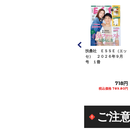
オレンジページ オレン
扶桑社 ＥＳＳＥ（エッ
アシェット・コレク
ジページ ２０２６年８
セ） ２０２６年９月
ンズ・ジャパン く
１７日号 １...
号 １冊
プーさん楽しい...
582円
718円
2
税込価格 640.20円
税込価格 789.80円
税込価格 299
カートに追加
カートに追加
カート
ご注