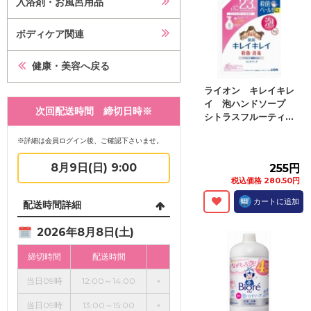
入浴剤・お風呂用品
ボディケア関連
健康・美容へ戻る
ライオン キレイキレ
イ 泡ハンドソープ
次回配送時間 締切日時※
シトラスフルーティ...
※詳細は会員ログイン後、ご確認下さいませ。
8月9日(日) 9:00
255円
税込価格 280.50円
カートに追加
配送時間詳細
2026年8月8日(土)
締切時間
配送時間
当日09時
12:00～14:00
×
当日09時
13:00～15:00
×