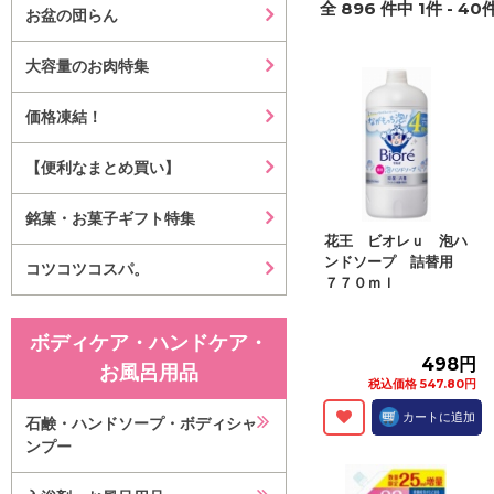
全
896
件中
1
件 -
40
件
お盆の団らん
大容量のお肉特集
価格凍結！
【便利なまとめ買い】
銘菓・お菓子ギフト特集
花王 ビオレｕ 泡ハ
ンドソープ 詰替用
コツコツコスパ。
７７０ｍｌ
ボディケア・ハンドケア・
498円
お風呂用品
税込価格 547.80円
カートに追加
石鹸・ハンドソープ・ボディシャ
ンプー