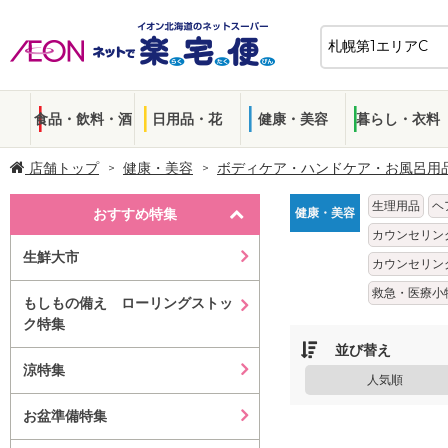
食品・飲料・酒
日用品・花
健康・美容
暮らし・衣料
店舗トップ
健康・美容
ボディケア・ハンドケア・お風呂用
生理用品
ヘ
おすすめ特集
健康・美容
カウンセリン
生鮮大市
カウンセリン
救急・医療小
もしもの備え ローリングストッ
ク特集
並び替え
涼特集
人気順
お盆準備特集