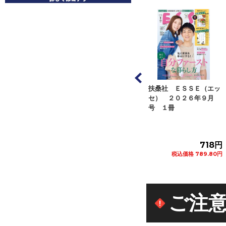
ジページ オレン
扶桑社 ＥＳＳＥ（エッ
アシェット・コレクショ
ジ ２０２６年８
セ） ２０２６年９月
ンズ・ジャパン くまの
号 １...
号 １冊
プーさん楽しい...
582円
718円
272円
税込価格 640.20円
税込価格 789.80円
税込価格 299.20円
カートに追加
カートに追加
カートに追加
ご注