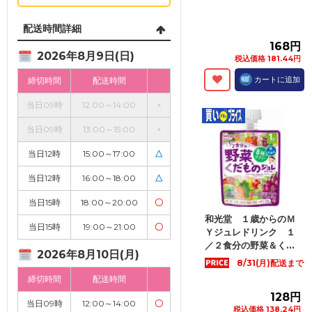
配送時間詳細
168円
2026年8月9日(日)
税込価格 181.44円
カートに追加
締切時間
配送時間
当日09時
12:00～14:00
×
当日09時
13:00～15:00
×
当日12時
15:00～17:00
△
当日12時
16:00～18:00
△
当日15時
18:00～20:00
〇
和光堂 １歳からのＭ
当日15時
19:00～21:00
〇
Ｙジュレドリンク １
／２食分の野菜＆く...
2026年8月10日(月)
8/31(月)配送まで
締切時間
配送時間
128円
当日09時
12:00～14:00
〇
税込価格 138.24円