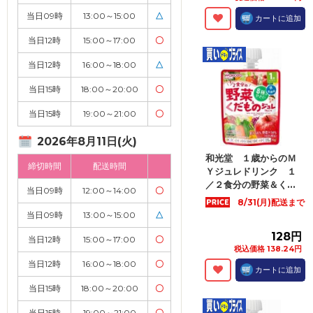
当日09時
13:00～15:00
△
カートに追加
当日12時
15:00～17:00
〇
当日12時
16:00～18:00
△
当日15時
18:00～20:00
〇
当日15時
19:00～21:00
〇
2026年8月11日(火)
和光堂 １歳からのＭ
締切時間
配送時間
Ｙジュレドリンク １
／２食分の野菜＆く...
当日09時
12:00～14:00
〇
8/31(月)配送まで
当日09時
13:00～15:00
△
128円
当日12時
15:00～17:00
〇
税込価格 138.24円
当日12時
16:00～18:00
〇
カートに追加
当日15時
18:00～20:00
〇
当日15時
19:00～21:00
〇