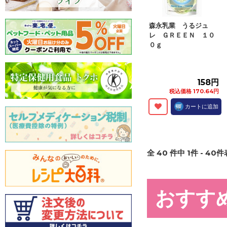
森永乳業 うるジュ
レ ＧＲＥＥＮ １０
０ｇ
158円
税込価格 170.64円
カートに追加
全
40
件中
1
件 -
40
件
おすす