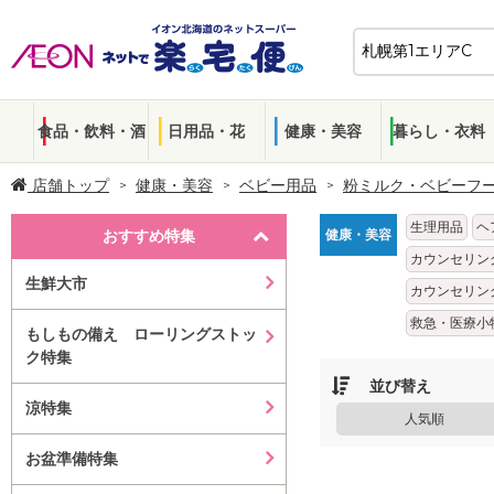
食品・飲料・酒
日用品・花
健康・美容
暮らし・衣料
店舗トップ
健康・美容
ベビー用品
粉ミルク・ベビーフ
生理用品
ヘ
おすすめ特集
健康・美容
カウンセリン
生鮮大市
カウンセリン
救急・医療小
もしもの備え ローリングストッ
ク特集
並び替え
涼特集
人気順
お盆準備特集