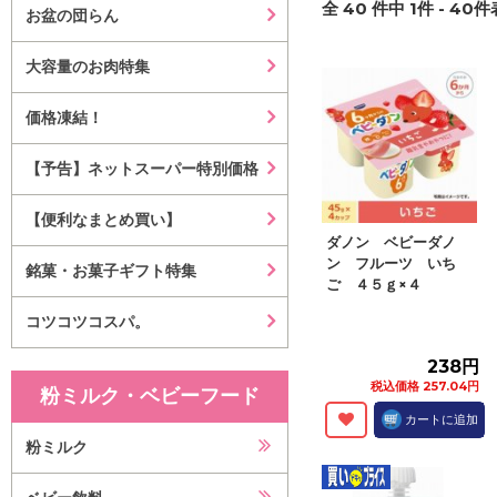
全
40
件中
1
件 -
40
件
お盆の団らん
大容量のお肉特集
価格凍結！
【予告】ネットスーパー特別価格
【便利なまとめ買い】
ダノン ベビーダノ
ン フルーツ いち
銘菓・お菓子ギフト特集
ご ４５ｇ×４
コツコツコスパ。
238円
税込価格 257.04円
粉ミルク・ベビーフード
カートに追加
粉ミルク