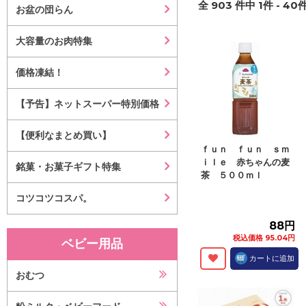
全
903
件中
1
件 -
40
件
お盆の団らん
大容量のお肉特集
価格凍結！
【予告】ネットスーパー特別価格
【便利なまとめ買い】
ｆｕｎ ｆｕｎ ｓｍ
ｉｌｅ 赤ちゃんの麦
銘菓・お菓子ギフト特集
茶 ５００ｍｌ
コツコツコスパ。
88円
税込価格 95.04円
ベビー用品
カートに追加
おむつ