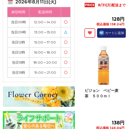
2026年8月11日(火)
8/31(月)配送まで
締切時間
配送時間
128円
当日09時
12:00～14:00
〇
税込価格 138.24円
当日09時
13:00～15:00
△
カートに追加
当日12時
15:00～17:00
〇
当日12時
16:00～18:00
〇
当日15時
18:00～20:00
〇
当日15時
19:00～21:00
〇
ピジョン ベビー麦
茶 ５００ｍｌ
138円
税込価格 149.04円