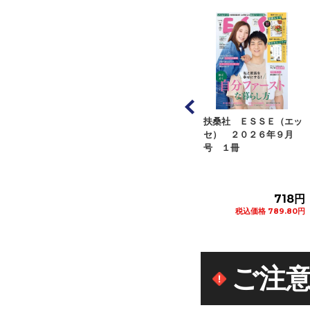
ジページ オレン
扶桑社 ＥＳＳＥ（エッ
アシェット・コレクショ
ジ ２０２６年８
セ） ２０２６年９月
ンズ・ジャパン くまの
号 １...
号 １冊
プーさん楽しい...
582円
718円
272円
税込価格 640.20円
税込価格 789.80円
税込価格 299.20円
カートに追加
カートに追加
カートに追加
ご注