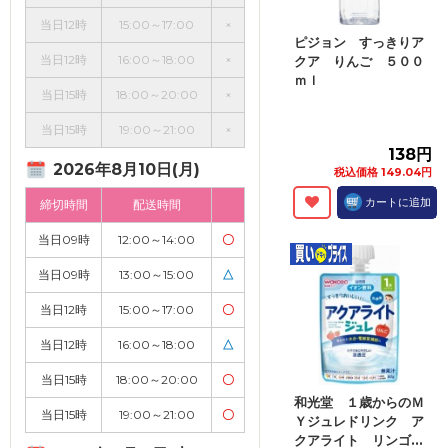
当日12時
15:00～17:00
×
ピジョン すっきりア
当日12時
16:00～18:00
×
クア りんご ５００
ｍｌ
当日15時
18:00～20:00
×
当日15時
19:00～21:00
×
138円
2026年8月10日(月)
税込価格 149.04円
カートに追加
締切時間
配送時間
当日09時
12:00～14:00
〇
当日09時
13:00～15:00
△
当日12時
15:00～17:00
〇
当日12時
16:00～18:00
△
当日15時
18:00～20:00
〇
和光堂 １歳からのＭ
当日15時
19:00～21:00
〇
Ｙジュレドリンク ア
クアライト リンゴ...