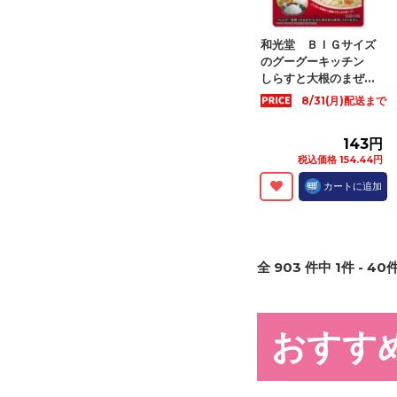
和光堂 ＢＩＧサイズ
のグーグーキッチン
しらすと大根のまぜ...
8/31(月)配送まで
143円
税込価格 154.44円
カートに追加
全
903
件中
1
件 -
40
件
おすす