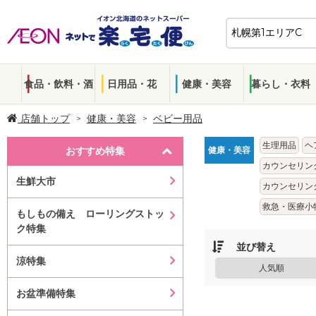
食品・飲料・酒
日用品・花
健康・美容
暮らし・衣料
店舗トップ
健康・美容
ベビー用品
生理用品
ヘ
おすすめ特集
健康・美容
カウンセリン
生鮮大市
カウンセリン
救急・医療小
もしもの備え ローリングストッ
ク特集
並び替え
涼特集
人気順
お盆準備特集