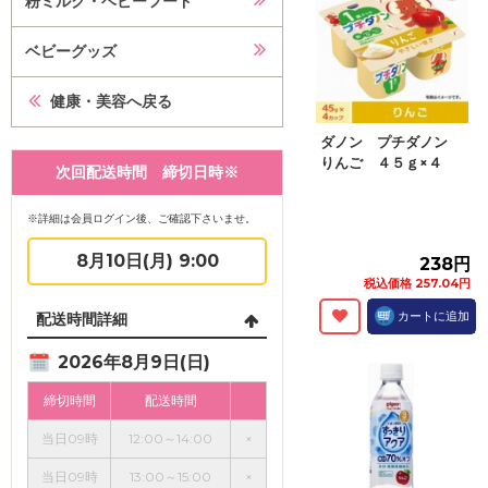
粉ミルク・ベビーフード
ベビーグッズ
健康・美容へ戻る
ダノン プチダノン
りんご ４５ｇ×４
次回配送時間 締切日時※
※詳細は会員ログイン後、ご確認下さいませ。
8月10日(月) 9:00
238円
税込価格 257.04円
カートに追加
配送時間詳細
2026年8月9日(日)
締切時間
配送時間
当日09時
12:00～14:00
×
当日09時
13:00～15:00
×