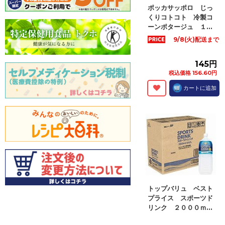
ポッカサッポロ じっ
くりコトコト 冷製コ
ーンポタージュ １...
9/8(火)配送まで
145円
税込価格 156.60円
カートに追加
トップバリュ ベスト
プライス スポーツド
リンク ２０００ｍ...