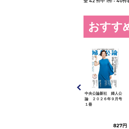
全
42
件中
1
件 -
40
件表
おすす
パブリッシング
中央公論新社 婦人公
マガジンハウス クロワ
２０２６年９月
論 ２０２６年９月号
ッサン ２０２６年８月
冊
１冊
２５日号 １冊
1,045円
827円
682円