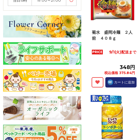
当日15時
19:00～21:00
〇
菊水 盛岡冷麺 ２人
前 ４０８ｇ
9/1(火)配送まで
348円
税込価格 375.84円
カートに追加