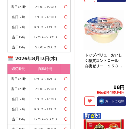
当日09時
13:00～15:00
〇
当日12時
15:00～17:00
〇
当日12時
16:00～18:00
〇
当日15時
18:00～20:00
〇
当日15時
19:00～21:00
〇
トップバリュ おいし
2026年8月13日(木)
く糖質コントロール
白桃ゼリー １５３...
締切時間
配送時間
当日09時
12:00～14:00
〇
98円
当日09時
13:00～15:00
〇
税込価格 105.84円
当日12時
15:00～17:00
〇
カートに追加
当日12時
16:00～18:00
〇
当日15時
18:00～20:00
〇