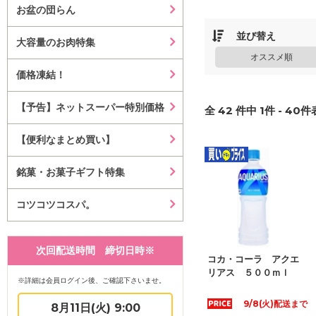
お盆の団らん
並び替え
大容量のお肉特集
オススメ順
価格凍結！
【予告】ネットスーパー特別価格
全
42
件中
1
件 -
40
件表
【便利なまとめ買い】
銘菓・お菓子ギフト特集
コツコツコスパ。
次回配送時間 締切日時※
コカ・コーラ アクエ
リアス ５００ｍｌ
※詳細は会員ログイン後、ご確認下さいませ。
9/8(火)配送まで
8月11日(火) 9:00