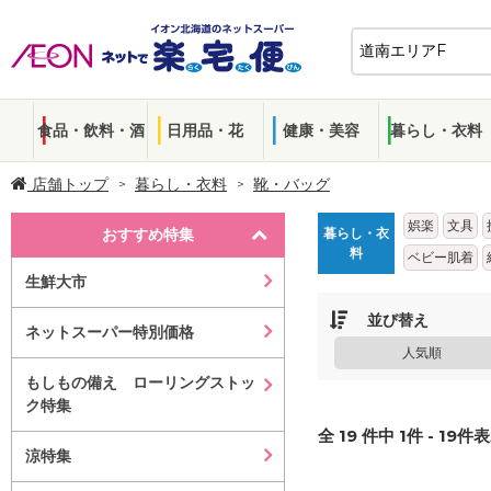
食品・飲料・酒
日用品・花
健康・美容
暮らし・衣料
店舗トップ
暮らし・衣料
靴・バッグ
娯楽
文具
おすすめ特集
暮らし・衣
料
ベビー肌着
生鮮大市
並び替え
ネットスーパー特別価格
人気順
もしもの備え ローリングストッ
ク特集
全
19
件中
1
件 -
19
件表
涼特集