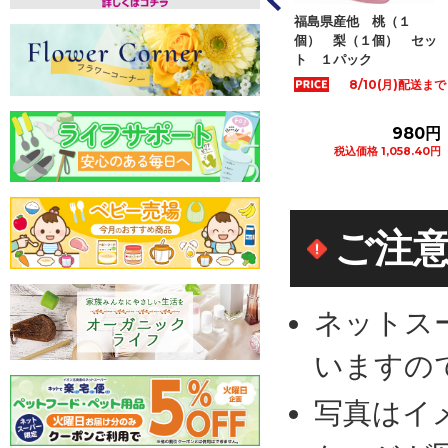
県など国内産 春日
福島県産他 桃（１
大分県など国内産 幸
のもも ２Ｌサイズ
個） 梨（１個） セッ
梨 ２Ｌサイズ ２個
入 １パッ...
ト １パック
入 １パック
8/10(月)配送まで
1,280円
980円
79
税込価格 1,382.40円
税込価格 1,058.40円
税込価格 861.8
カートに追加
カートに追加
カートに
ご注
ネットス
いますの
写真はイ