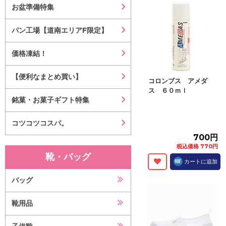
お盆準備特集
パン工場【道南エリアF限定】
価格凍結！
【便利なまとめ買い】
コロンブス アメダ
ス ６０ｍｌ
銘菓・お菓子ギフト特集
コツコツコスパ。
700円
税込価格 770円
靴・バッグ
カートに追加
バッグ
靴用品