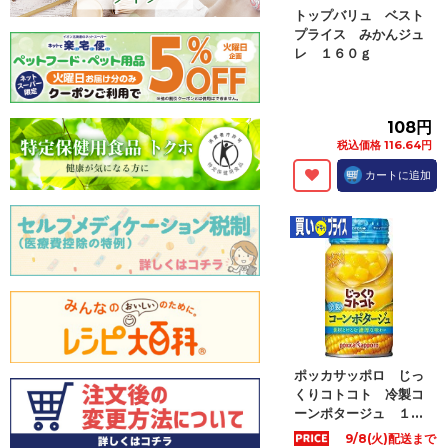
トップバリュ ベスト
プライス みかんジュ
レ １６０ｇ
108円
税込価格 116.64円
カートに追加
ポッカサッポロ じっ
くりコトコト 冷製コ
ーンポタージュ １...
9/8(火)配送まで