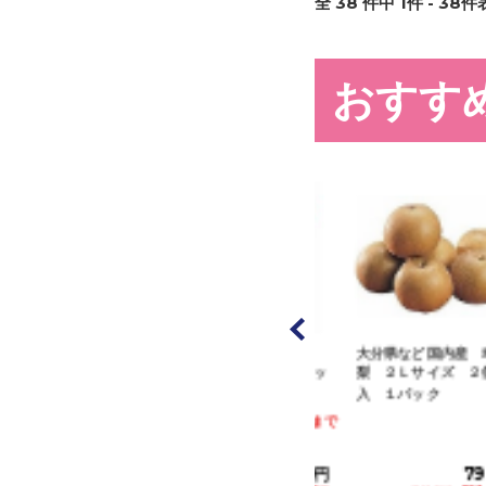
全
38
件中
1
件 -
38
件表
おすす
など国内産 春日
福島県産他 桃（１
大分県など国内産 幸水
も ２Ｌサイズ
個） 梨（１個） セッ
梨 ２Ｌサイズ ２個
１パッ...
ト １パック
入 １パック
8/10(月)配送まで
1,280円
980円
798円