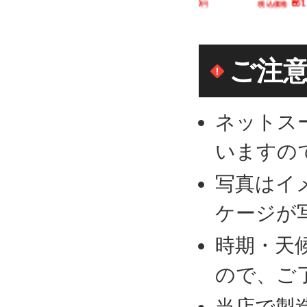
税込価格 1,382.40円
税込価格 1,058.40円
税込価格 861.84円
カートに追加
カートに追加
カートに追加
ご注
ネットス
いますの
写真はイ
ケージが
時期・天
ので、ご
当店で製