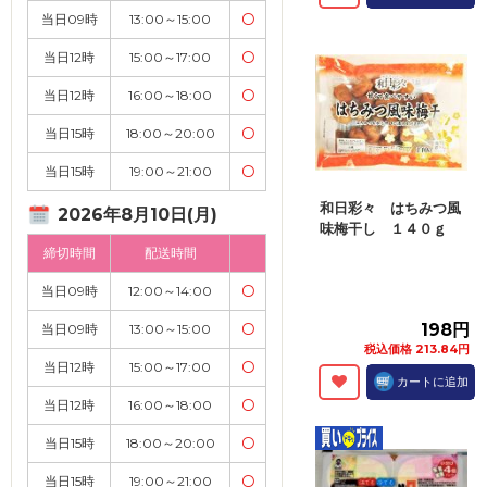
当日09時
13:00～15:00
〇
当日12時
15:00～17:00
〇
当日12時
16:00～18:00
〇
当日15時
18:00～20:00
〇
当日15時
19:00～21:00
〇
和日彩々 はちみつ風
2026年8月10日(月)
味梅干し １４０ｇ
締切時間
配送時間
当日09時
12:00～14:00
〇
198円
当日09時
13:00～15:00
〇
税込価格 213.84円
当日12時
15:00～17:00
〇
カートに追加
当日12時
16:00～18:00
〇
当日15時
18:00～20:00
〇
当日15時
19:00～21:00
〇