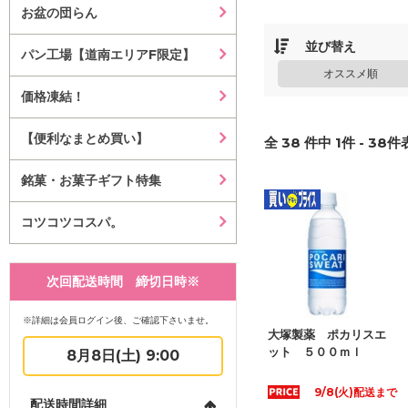
お盆の団らん
並び替え
パン工場【道南エリアF限定】
オススメ順
価格凍結！
【便利なまとめ買い】
全
38
件中
1
件 -
38
件表
銘菓・お菓子ギフト特集
コツコツコスパ。
次回配送時間 締切日時※
※詳細は会員ログイン後、ご確認下さいませ。
大塚製薬 ポカリスエ
ット ５００ｍｌ
8月8日(土) 9:00
9/8(火)配送まで
配送時間詳細