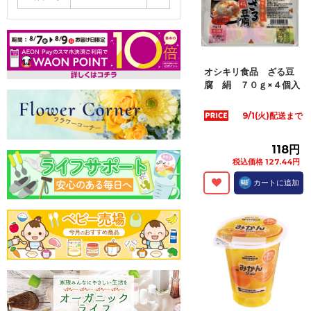
オシキリ食品 ざる豆
腐 絹 ７０ｇ×４個入
9/1(火)配送まで
118円
税込価格 127.44円
カートに追加