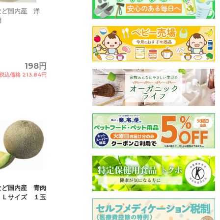
など国内産 洋
個
198円
税込価格 213.84円
など国内産 青肉
 Ｌサイズ １玉