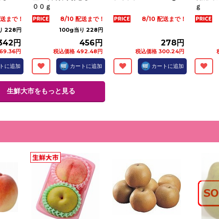
００ｇ
ｇ
 配送まで！
8/10 配送まで！
8/10 配送まで！
り 228円
100g当り 228円
342円
456円
278円
69.36円
税込価格 492.48円
税込価格 300.24円
トに追加
カートに追加
カートに追加
生鮮大市をもっと見る