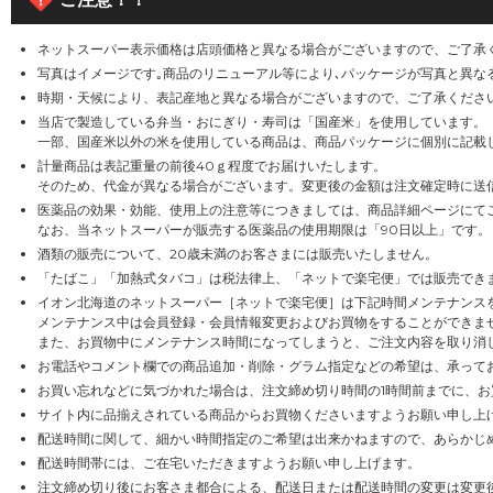
2025年07月18日
I AEON ID切替にともなう子育てサポー
ネットスーパー表示価格は店頭価格と異なる場合がございますので、ご了承
2025年07月11日
AEON Payのスマホ決済ご利用で 毎月1
写真はイメージです｡商品のリニューアル等により､パッケージが写真と異な
時期・天候により、表記産地と異なる場合がございますので、ご了承くださ
2025年07月05日
当店で製造している弁当・おにぎり・寿司は「国産米」を使用しています。
惣菜商品等購入時の割り箸、プラスチック製
一部、国産米以外の米を使用している商品は、商品パッケージに個別に記載
計量商品は表記重量の前後40ｇ程度でお届けいたします。
2025年04月12日
ネットで楽宅便 カウンセリング化粧品 ス
そのため、代金が異なる場合がございます。変更後の金額は注文確定時に送
医薬品の効果・効能、使用上の注意等につきましては、商品詳細ページにて
なお、当ネットスーパーが販売する医薬品の使用期限は「90日以上」です。
2024年12月07日
トクトクデー、G・G感謝デー、感謝デーにつ
酒類の販売について、20歳未満のお客さまには販売いたしません。
「たばこ」「加熱式タバコ」は税法律上、「ネットで楽宅便」では販売でき
2024年12月05日
ケース類、商品数が多い場合のご注文・配送
イオン北海道のネットスーパー［ネットで楽宅便］は下記時間メンテナンス
メンテナンス中は会員登録・会員情報変更およびお買物をすることができま
2024年09月17日
また、お買物中にメンテナンス時間になってしまうと、ご注文内容を取り消
返品時のクレジットカード・デビットカード
お電話やコメント欄での商品追加・削除・グラム指定などの希望は、承って
お買い忘れなどに気づかれた場合は、注文締め切り時間の1時間前までに、
2024年07月04日
ネットで楽宅便・置き配サービスのご利用不
サイト内に品揃えされている商品からお買物くださいますようお願い申し上
配送時間に関して、細かい時間指定のご希望は出来かねますので、あらかじ
2023年08月02日
ヤマト運輸のLINEまたはアプリからのお届
配送時間帯には、ご在宅いただきますようお願い申し上げます。
注文締め切り後にお客さま都合による、配送日または配送時間の変更は変更