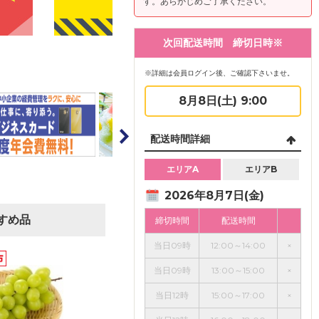
す。あらかじめご了承ください。
次回配送時間 締切日時※
※詳細は会員ログイン後、ご確認下さいませ。
8月8日(土) 9:00
配送時間詳細
エリアA
エリアB
2026年8月7日(金)
すめ品
締切時間
配送時間
当日09時
12:00～14:00
×
当日09時
13:00～15:00
×
当日12時
15:00～17:00
×