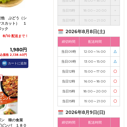
当日12時
16:00～18:00
×
当日15時
18:00～20:00
×
産他 ぶどう（シ
当日15時
19:00～21:00
×
マスカット） １
パック
2026年8月8日(土)
8/10 配送まで！
締切時間
配送時間
1,980円
当日09時
12:00～14:00
△
込価格 2,138.40円
当日09時
13:00～15:00
△
カートに追加
当日12時
15:00～17:00
〇
当日12時
16:00～18:00
〇
当日15時
18:00～20:00
〇
当日15時
19:00～21:00
〇
2026年8月9日(日)
ボン 韓の食菜
締切時間
配送時間
ビビンバ １８０