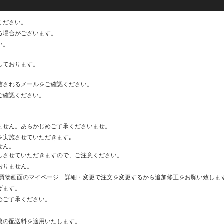
トクーポンについて
ください。
0日はポイント基本の10倍キャンペーンネットで楽宅便対象外のお知らせ
る場合がございます。
い。
のスプーン付与サービスについて
しております。
タンプカード対象外について
信されるメールをご確認ください。
ご確認ください。
いて
ません。あらかじめご了承くださいませ。
について
を実施させていただきます｡
せん。
しさせていただきますので、ご注意ください。
のご利用日について
おりません。
お買物画面のマイページ 詳細・変更で注文を変更するから追加修正をお願い致しま
可について
げます。
めご了承ください。
け日時変更不可について
後の配送料を適用いたします。