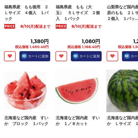
税込価格 300.24円
税込価格 534.60円
福島県産 もも徳用 ２
福島県産 もも（大
山梨県など国内
Ｌサイズ ４個入 １パ
玉） ５Ｌサイズ ２個
居のもも ２Ｌ
カートに追加
カートに追加
ック
入 １パック
２個入 １パッ..
8/10(月)配送まで
8/10(月)配送まで
1,380円
1,080円
1
税込価格 1,490.40円
税込価格 1,166.40円
税込価格 1,3
カートに追加
カートに追加
カー
北海道など国内産 すい
北海道など国内産 すい
北海道など国内
か ブロック １パック
か １／８カット
か Ｌサイズ 