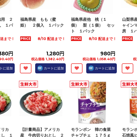
徳用 ２
福島県産 もも（蜜
福島県産他 桃（１
山梨県
入 １パ
姫） ２個入 １パック
個） 梨（１個） セッ
ャイン
ト １パック
房 １
 配送まで！
8/10 配送まで！
8/10 配送まで！
,380円
1,280円
980円
90.40円
税込価格 1,382.40円
税込価格 1,058.40円
税
トに追加
カートに追加
カートに追加
メリカ
【計量商品】アメリカ
モランボン 韓の食菜
モラン
とし １
産 牛肉切りおとし ２
チャプチェ １７５ｇ
石焼風