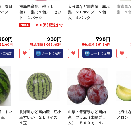
産 春日
福島県産他 桃（１
大分県など国内産 幸水
青森県
サイズ
個） 梨（１個） セッ
梨 ２Ｌサイズ ２個
梨 １
.
ト １パック
入 １パック
8/10(月)配送まで
,280円
980円
798円
82.40円
税込価格 1,058.40円
税込価格 861.84円
トに追加
カートに追加
カートに追加
産 すい
北海道など国内産 紅小
山梨・青森県など国内
北海道
１玉
玉すいか ２Ｌサイズ
産 プラム（太陽プラ
メロン
１玉
ム） ５００ｇ １...