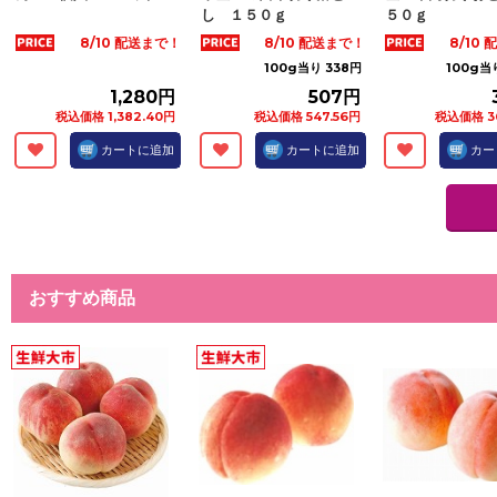
し １５０ｇ
５０ｇ
8/10 配送まで！
8/10 配送まで！
8/10
100g当り 338円
100g当
1,280円
507円
税込価格 1,382.40円
税込価格 547.56円
税込価格 3
カートに追加
カートに追加
カー
おすすめ商品
モランボン 韓の食菜
【計量商品】北海道産
プルコギ １５０ｇ
豚肉ロースカットステー
キ用 ２５０ｇ
8/10 配送まで！
8/10 配送まで！
100g当り 198円
278円
495円