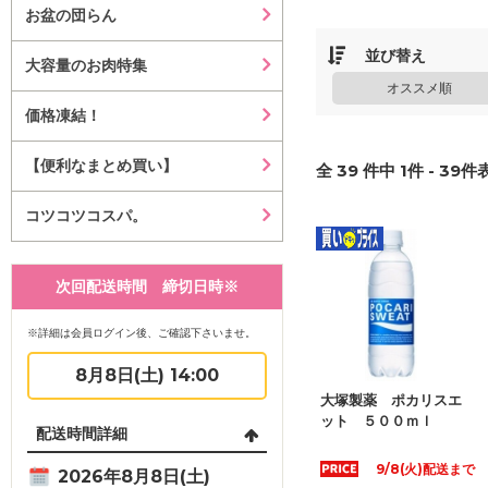
お盆の団らん
並び替え
大容量のお肉特集
オススメ順
価格凍結！
【便利なまとめ買い】
全
39
件中
1
件 -
39
件表
コツコツコスパ。
次回配送時間 締切日時※
※詳細は会員ログイン後、ご確認下さいませ。
8月8日(土) 14:00
大塚製薬 ポカリスエ
ット ５００ｍｌ
配送時間詳細
9/8(火)配送まで
2026年8月8日(土)