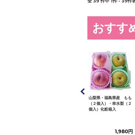
全
39
件中
1
件 -
39
件表
おすす
・山梨県など国内
山梨県・福島県産 もも
福島・山梨県など国内
も 化粧箱 ４個
（２個入）・幸水梨（２
産 もも 化粧箱 ４Ｌ
個入）化粧箱入
サイズ ６個入
1,990円
1,980円
2,580円