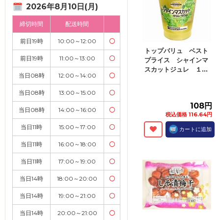
2026年8月10日(月)
締切時間
配送時間
前日19時
10:00～12:00
〇
トップバリュ ベスト
前日19時
11:00～13:00
〇
プライス シャインマ
スカットジュレ １...
当日08時
12:00～14:00
〇
当日08時
13:00～15:00
〇
108円
当日08時
14:00～16:00
〇
税込価格 116.64円
当日11時
15:00～17:00
〇
カートに追加
当日11時
16:00～18:00
〇
当日11時
17:00～19:00
〇
当日14時
18:00～20:00
〇
当日14時
19:00～21:00
〇
当日14時
20:00～21:00
〇