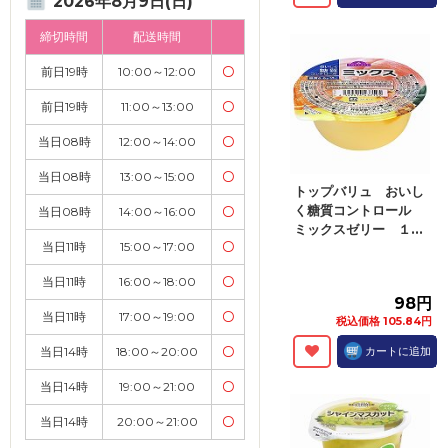
2026年8月9日(日)
締切時間
配送時間
前日19時
10:00～12:00
〇
前日19時
11:00～13:00
〇
当日08時
12:00～14:00
〇
当日08時
13:00～15:00
〇
トップバリュ おいし
く糖質コントロール
当日08時
14:00～16:00
〇
ミックスゼリー １...
当日11時
15:00～17:00
〇
当日11時
16:00～18:00
〇
98円
当日11時
17:00～19:00
〇
税込価格 105.84円
当日14時
18:00～20:00
〇
カートに追加
当日14時
19:00～21:00
〇
当日14時
20:00～21:00
〇