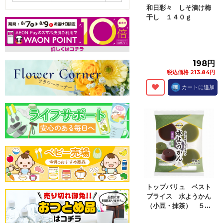
和日彩々 しそ漬け梅
干し １４０ｇ
198円
税込価格 213.84円
カートに追加
トップバリュ ベスト
プライス 水ようかん
（小豆・抹茶） ５...