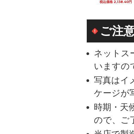
込価格 2,149.20円
税込価格 2,138.40円
税込価格 2,786.40円
カートに追加
カートに追加
カートに追加
ご注
ネットス
いますの
写真はイ
ケージが
時期・天
ので、ご
当店で製