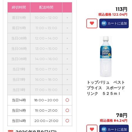
締切時間
配送時間
113円
税込価格 122.04円
前日19時
10:00～12:00
×
カートに追加
前日19時
11:00～13:00
×
当日08時
12:00～14:00
×
当日08時
13:00～15:00
×
当日08時
14:00～16:00
×
当日11時
15:00～17:00
×
当日11時
16:00～18:00
×
トップバリュ ベスト
プライス スポーツド
当日11時
17:00～19:00
×
リンク ５２５ｍｌ
当日14時
18:00～20:00
〇
当日14時
19:00～21:00
〇
78円
当日14時
20:00～21:00
〇
税込価格 84.24円
カートに追加