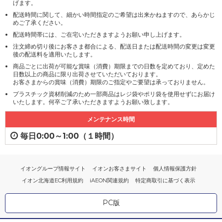
げます。
配送時間に関して、細かい時間指定のご希望は出来かねますので、あらかじ
めご了承ください。
配送時間帯には、ご在宅いただきますようお願い申し上げます。
注文締め切り後にお客さま都合による、配送日または配送時間の変更は変更
後の配送料を適用いたします。
商品ごとに出荷が可能な賞味（消費）期限までの日数を定めており、定めた
日数以上の商品に限り出荷させていただいております。
お客さまからの賞味（消費）期限のご指定やご要望は承っておりません。
プラスチック資材削減のため一部商品はレジ袋やポリ袋を使用せずにお届け
いたします。何卒ご了承いただきますようお願い致します。
メンテナンス時間
毎日0:00～1:00（１時間）
イオングループ情報サイト
イオンお客さまサイト
個人情報保護方針
イオン北海道EC利用規約
iAEON関連規約
特定商取引に基づく表示
PC版