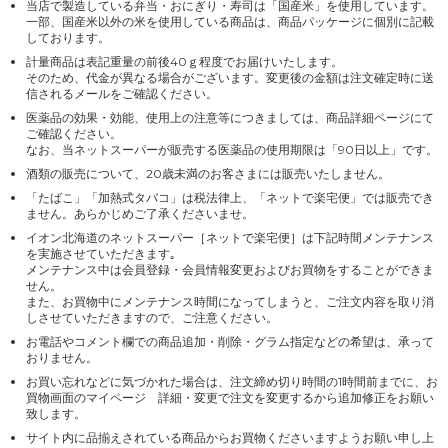
当店で製造している弁当・おにぎり・寿司は「国産米」を使用しています。
一部、国産米以外の米を使用している商品は、商品パッケージに個別に記載
しております。
計量商品は表記重量の前後40ｇ程度でお届けいたします。
そのため、代金が異なる場合がございます。変更後の金額は注文確定時に送
信されるメールをご確認ください。
医薬品の効果・効能、使用上の注意等につきましては、商品詳細ページにて
ご確認ください。
なお、当ネットスーパーが販売する医薬品の使用期限は「90日以上」です。
酒類の販売について、20歳未満のお客さまには販売いたしません。
「たばこ」「加熱式タバコ」は税法律上、「ネットで楽宅便」では販売でき
ません。あらかじめご了承くださいませ。
イオン北海道のネットスーパー［ネットで楽宅便］は下記時間メンテナンス
を実施させていただきます｡
メンテナンス中は会員登録・会員情報変更およびお買物をすることができま
せん。
また、お買物中にメンテナンス時間になってしまうと、ご注文内容を取り消
しさせていただきますので、ご注意ください。
お電話やコメント欄での商品追加・削除・グラム指定などの希望は、承って
おりません。
お買い忘れなどに気づかれた場合は、注文締め切り時間の1時間前までに、お
買物画面のマイページ 詳細・変更で注文を変更するから追加修正をお願い
致します。
サイト内に品揃えされている商品からお買物くださいますようお願い申し上