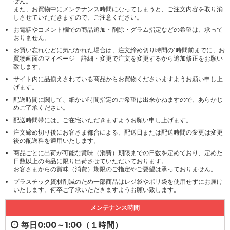
せん。
また、お買物中にメンテナンス時間になってしまうと、ご注文内容を取り消
しさせていただきますので、ご注意ください。
お電話やコメント欄での商品追加・削除・グラム指定などの希望は、承って
おりません。
お買い忘れなどに気づかれた場合は、注文締め切り時間の1時間前までに、お
買物画面のマイページ 詳細・変更で注文を変更するから追加修正をお願い
致します。
サイト内に品揃えされている商品からお買物くださいますようお願い申し上
げます。
配送時間に関して、細かい時間指定のご希望は出来かねますので、あらかじ
めご了承ください。
配送時間帯には、ご在宅いただきますようお願い申し上げます。
注文締め切り後にお客さま都合による、配送日または配送時間の変更は変更
後の配送料を適用いたします。
商品ごとに出荷が可能な賞味（消費）期限までの日数を定めており、定めた
日数以上の商品に限り出荷させていただいております。
お客さまからの賞味（消費）期限のご指定やご要望は承っておりません。
プラスチック資材削減のため一部商品はレジ袋やポリ袋を使用せずにお届け
いたします。何卒ご了承いただきますようお願い致します。
メンテナンス時間
毎日0:00～1:00（１時間）