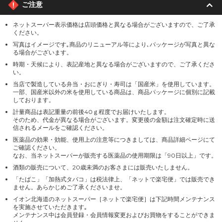
ご注意
ネットスーパー表示価格は店頭価格と異なる場合がございますので、ご了承
ください。
写真はイメージです｡商品のリニューアル等により､パッケージが写真と異な
る場合がございます。
時期・天候により、表記産地と異なる場合がございますので、ご了承くださ
い。
当店で製造している弁当・おにぎり・寿司は「国産米」を使用しています。
一部、国産米以外の米を使用している商品は、商品パッケージに個別に記載
しております。
計量商品は表記重量の前後40ｇ程度でお届けいたします。
そのため、代金が異なる場合がございます。変更後の金額は注文確定時に送
信されるメールをご確認ください。
医薬品の効果・効能、使用上の注意等につきましては、商品詳細ページにて
ご確認ください。
なお、当ネットスーパーが販売する医薬品の使用期限は「90日以上」です。
酒類の販売について、20歳未満のお客さまには販売いたしません。
「たばこ」「加熱式タバコ」は税法律上、「ネットで楽宅便」では販売でき
ません。あらかじめご了承くださいませ。
イオン北海道のネットスーパー［ネットで楽宅便］は下記時間メンテナンス
を実施させていただきます｡
メンテナンス中は会員登録・会員情報変更およびお買物をすることができま