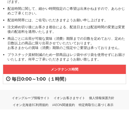
げます。
配送時間に関して、細かい時間指定のご希望は出来かねますので、あらかじ
めご了承ください。
配送時間帯には、ご在宅いただきますようお願い申し上げます。
注文締め切り後にお客さま都合による、配送日または配送時間の変更は変更
後の配送料を適用いたします。
商品ごとに出荷が可能な賞味（消費）期限までの日数を定めており、定めた
日数以上の商品に限り出荷させていただいております。
お客さまからの賞味（消費）期限のご指定やご要望は承っておりません。
プラスチック資材削減のため一部商品はレジ袋やポリ袋を使用せずにお届け
いたします。何卒ご了承いただきますようお願い致します。
メンテナンス時間
毎日0:00～1:00（１時間）
イオングループ情報サイト
イオンお客さまサイト
個人情報保護方針
イオン北海道EC利用規約
iAEON関連規約
特定商取引に基づく表示
PC版