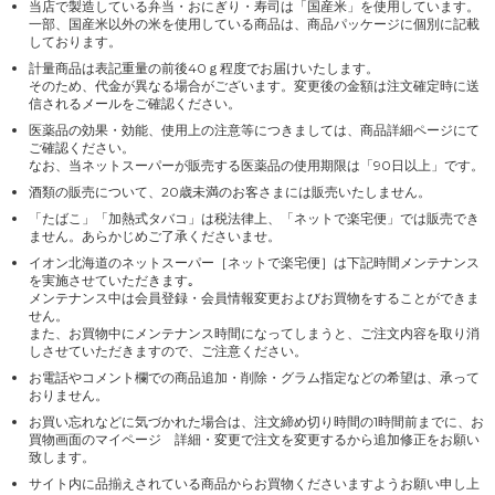
当店で製造している弁当・おにぎり・寿司は「国産米」を使用しています。
一部、国産米以外の米を使用している商品は、商品パッケージに個別に記載
しております。
計量商品は表記重量の前後40ｇ程度でお届けいたします。
そのため、代金が異なる場合がございます。変更後の金額は注文確定時に送
信されるメールをご確認ください。
医薬品の効果・効能、使用上の注意等につきましては、商品詳細ページにて
ご確認ください。
なお、当ネットスーパーが販売する医薬品の使用期限は「90日以上」です。
酒類の販売について、20歳未満のお客さまには販売いたしません。
「たばこ」「加熱式タバコ」は税法律上、「ネットで楽宅便」では販売でき
ません。あらかじめご了承くださいませ。
イオン北海道のネットスーパー［ネットで楽宅便］は下記時間メンテナンス
を実施させていただきます｡
メンテナンス中は会員登録・会員情報変更およびお買物をすることができま
せん。
また、お買物中にメンテナンス時間になってしまうと、ご注文内容を取り消
しさせていただきますので、ご注意ください。
お電話やコメント欄での商品追加・削除・グラム指定などの希望は、承って
おりません。
お買い忘れなどに気づかれた場合は、注文締め切り時間の1時間前までに、お
買物画面のマイページ 詳細・変更で注文を変更するから追加修正をお願い
致します。
サイト内に品揃えされている商品からお買物くださいますようお願い申し上