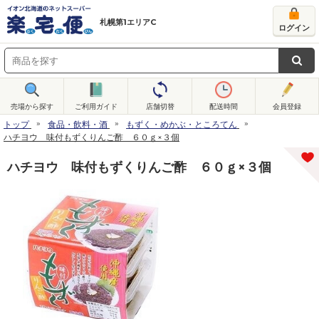
札幌第1エリアC
ログイン
売場から探す
ご利用ガイド
店舗切替
配送時間
会員登録
トップ
食品・飲料・酒
もずく・めかぶ・ところてん
ハチヨウ 味付もずくりんご酢 ６０ｇ×３個
ハチヨウ 味付もずくりんご酢 ６０ｇ×３個