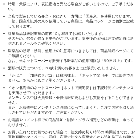
時期・天候により、表記産地と異なる場合がございますので、ご了承くださ
い。
当店で製造している弁当・おにぎり・寿司は「国産米」を使用しています。
一部、国産米以外の米を使用している商品は、商品パッケージに個別に記載
しております。
計量商品は表記重量の前後40ｇ程度でお届けいたします。
そのため、代金が異なる場合がございます。変更後の金額は注文確定時に送
信されるメールをご確認ください。
医薬品の効果・効能、使用上の注意等につきましては、商品詳細ページにて
ご確認ください。
なお、当ネットスーパーが販売する医薬品の使用期限は「90日以上」です。
酒類の販売について、20歳未満のお客さまには販売いたしません。
「たばこ」「加熱式タバコ」は税法律上、「ネットで楽宅便」では販売でき
ません。あらかじめご了承くださいませ。
イオン北海道のネットスーパー［ネットで楽宅便］は下記時間メンテナンス
を実施させていただきます｡
メンテナンス中は会員登録・会員情報変更およびお買物をすることができま
せん。
また、お買物中にメンテナンス時間になってしまうと、ご注文内容を取り消
しさせていただきますので、ご注意ください。
お電話やコメント欄での商品追加・削除・グラム指定などの希望は、承って
おりません。
お買い忘れなどに気づかれた場合は、注文締め切り時間の1時間前までに、お
買物画面のマイページ 詳細・変更で注文を変更するから追加修正をお願い