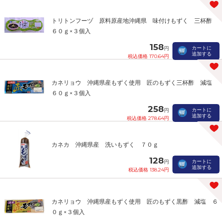
トリトンフーヅ 原料原産地沖縄県 味付けもずく 三杯酢
６０ｇ×３個入
158
カートに
円
追加する
税込価格 170.64円
カネリョウ 沖縄県産もずく使用 匠のもずく三杯酢 減塩
６０ｇ×３個入
258
カートに
円
追加する
税込価格 278.64円
カネカ 沖縄県産 洗いもずく ７０ｇ
128
カートに
円
追加する
税込価格 138.24円
カネリョウ 沖縄県産もずく使用 匠のもずく黒酢 減塩 ６
０ｇ×３個入