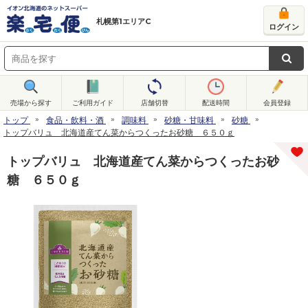
札幌第1エリアC
ログイン
売場から探す
ご利用ガイド
店舗切替
配送時間
会員登録
トップ
食品・飲料・酒
調味料
砂糖・甘味料
砂糖
トップバリュ 北海道産てん菜からつくったお砂糖 ６５０ｇ
トップバリュ 北海道産てん菜からつくったお砂
糖 ６５０ｇ