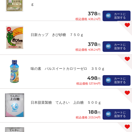
ｇ
378
カートに
円
追加する
税込価格 408.24円
日新カップ きび砂糖 ７５０ｇ
378
カートに
円
追加する
税込価格 408.24円
味の素 パルスイートカロリーゼロ ３５０ｇ
498
カートに
円
追加する
税込価格 537.84円
日本甜菜製糖 てんさい 上白糖 ５００ｇ
188
カートに
円
追加する
税込価格 203.04円