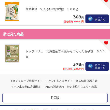
大東製糖 てんさいのお砂糖 ５００ｇ
368
カートに
円
追加する
税込価格 397.44円
最近見た商品
トップバリュ 北海道産てん菜からつくったお砂糖 ６５０
ｇ
378
カートに
円
追加する
税込価格 408.24円
イオングループ情報サイト
イオンお客さまサイト
個人情報保護方針
イオン北海道EC利用規約
iAEON関連規約
特定商取引に基づく表示
PC版