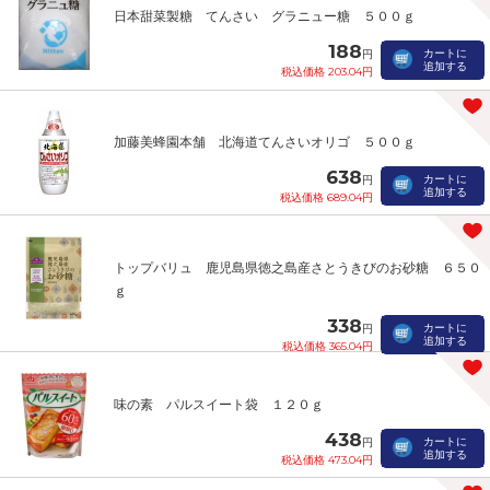
日本甜菜製糖 てんさい グラニュー糖 ５００ｇ
188
カートに
円
追加する
税込価格 203.04円
加藤美蜂園本舗 北海道てんさいオリゴ ５００ｇ
638
カートに
円
追加する
税込価格 689.04円
トップバリュ 鹿児島県徳之島産さとうきびのお砂糖 ６５０
ｇ
338
カートに
円
追加する
税込価格 365.04円
味の素 パルスイート袋 １２０ｇ
438
カートに
円
追加する
税込価格 473.04円