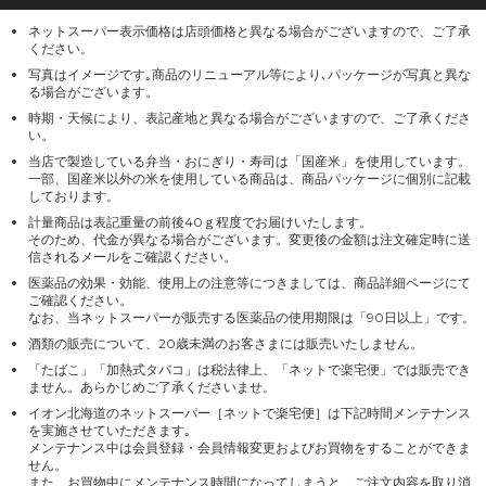
ネットスーパー表示価格は店頭価格と異なる場合がございますので、ご了承
ください。
写真はイメージです｡商品のリニューアル等により､パッケージが写真と異な
る場合がございます。
時期・天候により、表記産地と異なる場合がございますので、ご了承くださ
い。
当店で製造している弁当・おにぎり・寿司は「国産米」を使用しています。
一部、国産米以外の米を使用している商品は、商品パッケージに個別に記載
しております。
計量商品は表記重量の前後40ｇ程度でお届けいたします。
そのため、代金が異なる場合がございます。変更後の金額は注文確定時に送
信されるメールをご確認ください。
医薬品の効果・効能、使用上の注意等につきましては、商品詳細ページにて
ご確認ください。
なお、当ネットスーパーが販売する医薬品の使用期限は「90日以上」です。
酒類の販売について、20歳未満のお客さまには販売いたしません。
「たばこ」「加熱式タバコ」は税法律上、「ネットで楽宅便」では販売でき
ません。あらかじめご了承くださいませ。
イオン北海道のネットスーパー［ネットで楽宅便］は下記時間メンテナンス
を実施させていただきます｡
メンテナンス中は会員登録・会員情報変更およびお買物をすることができま
せん。
また、お買物中にメンテナンス時間になってしまうと、ご注文内容を取り消