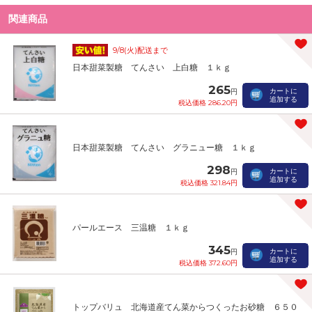
関連商品
9/8(火)配送まで
日本甜菜製糖 てんさい 上白糖 １ｋｇ
265
カートに
円
追加する
税込価格 286.20円
日本甜菜製糖 てんさい グラニュー糖 １ｋｇ
298
カートに
円
追加する
税込価格 321.84円
パールエース 三温糖 １ｋｇ
345
カートに
円
追加する
税込価格 372.60円
トップバリュ 北海道産てん菜からつくったお砂糖 ６５０