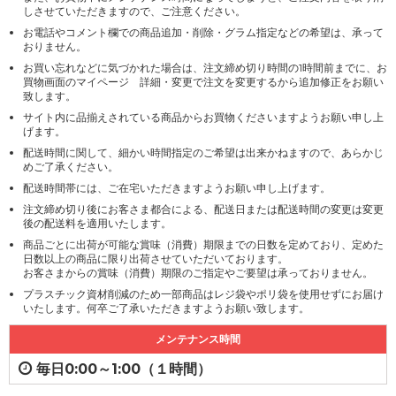
しさせていただきますので、ご注意ください。
お電話やコメント欄での商品追加・削除・グラム指定などの希望は、承って
おりません。
お買い忘れなどに気づかれた場合は、注文締め切り時間の1時間前までに、お
買物画面のマイページ 詳細・変更で注文を変更するから追加修正をお願い
致します。
サイト内に品揃えされている商品からお買物くださいますようお願い申し上
げます。
配送時間に関して、細かい時間指定のご希望は出来かねますので、あらかじ
めご了承ください。
配送時間帯には、ご在宅いただきますようお願い申し上げます。
注文締め切り後にお客さま都合による、配送日または配送時間の変更は変更
後の配送料を適用いたします。
商品ごとに出荷が可能な賞味（消費）期限までの日数を定めており、定めた
日数以上の商品に限り出荷させていただいております。
お客さまからの賞味（消費）期限のご指定やご要望は承っておりません。
プラスチック資材削減のため一部商品はレジ袋やポリ袋を使用せずにお届け
いたします。何卒ご了承いただきますようお願い致します。
メンテナンス時間
毎日0:00～1:00（１時間）