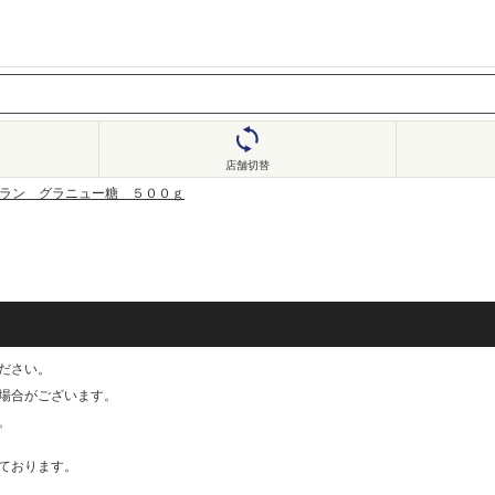
店舗切替
ラン グラニュー糖 ５００ｇ
ださい。
る場合がございます。
。
ております。