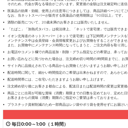
そのため、代金が異なる場合がございます。変更後の金額は注文確定時に送信
医薬品の効果・効能、使用上の注意等につきましては、商品詳細ページにてご
なお、当ネットスーパーが販売する医薬品の使用期限は「90日以上」です。
酒類の販売について、20歳未満のお客さまには販売いたしません。
「たばこ」「加熱式タバコ」は税法律上、「ネットで楽宅便」では販売できま
イオン北海道のネットスーパー［ネットで楽宅便］は下記時間メンテナンスを
メンテナンス中は会員登録・会員情報変更およびお買物をすることができませ
また、お買物中にメンテナンス時間になってしまうと、ご注文内容を取り消し
お電話やコメント欄での商品追加・削除・グラム指定などの希望は、承ってお
お買い忘れなどに気づかれた場合は、注文締め切り時間の1時間前までに、お
サイト内に品揃えされている商品からお買物くださいますようお願い申し上げ
配送時間に関して、細かい時間指定のご希望は出来かねますので、あらかじめ
配送時間帯には、ご在宅いただきますようお願い申し上げます。
注文締め切り後にお客さま都合による、配送日または配送時間の変更は変更後
商品ごとに出荷が可能な賞味（消費）期限までの日数を定めており、定めた日
お客さまからの賞味（消費）期限のご指定やご要望は承っておりません。
プラスチック資材削減のため一部商品はレジ袋やポリ袋を使用せずにお届けい
毎日0:00～1:00（１時間）