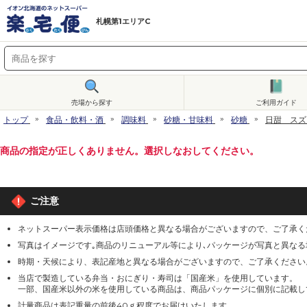
札幌第1エリアC
売場から探す
ご利用ガイド
トップ
食品・飲料・酒
調味料
砂糖・甘味料
砂糖
日甜 スズ
商品の指定が正しくありません。選択しなおしてください。
ご注意
ネットスーパー表示価格は店頭価格と異なる場合がございますので、ご了承く
写真はイメージです｡商品のリニューアル等により､パッケージが写真と異な
時期・天候により、表記産地と異なる場合がございますので、ご了承ください
当店で製造している弁当・おにぎり・寿司は「国産米」を使用しています。
一部、国産米以外の米を使用している商品は、商品パッケージに個別に記載し
計量商品は表記重量の前後40ｇ程度でお届けいたします。