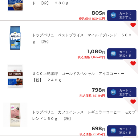
ド 【粉】 ２８０ｇ
805
カートに
円
追加する
税込価格 869.40円
トップバリュ ベストプライス マイルドブレンド ５００
ｇ 【粉】
1,080
カートに
円
追加する
税込価格 1,166.40円
ＵＣＣ上島珈琲 ゴールドスペシャル アイスコーヒー
【粉】 ２４０ｇ
798
カートに
円
追加する
税込価格 861.84円
トップバリュ カフェインレス レギュラーコーヒー モカブ
レンド１６０ｇ 【粉】
698
カートに
円
追加する
税込価格 753.84円