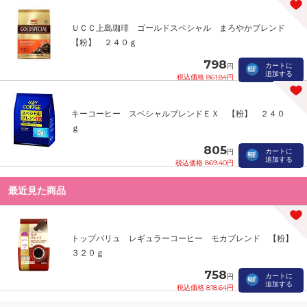
ＵＣＣ上島珈琲 ゴールドスペシャル まろやかブレンド
【粉】 ２４０ｇ
798
カートに
円
追加する
税込価格 861.84円
キーコーヒー スペシャルブレンドＥＸ 【粉】 ２４０
ｇ
805
カートに
円
追加する
税込価格 869.40円
最近見た商品
トップバリュ レギュラーコーヒー モカブレンド 【粉】
３２０ｇ
758
カートに
円
追加する
税込価格 818.64円