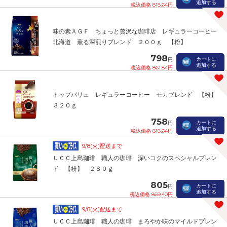
追加する
税込価格 818.64円
味の素ＡＧＦ ちょっと贅沢な珈琲店 レギュラーコーヒー
北海道 薫る深煎りブレンド ２００ｇ 【粉】
798
カートに
円
追加する
税込価格 861.84円
トップバリュ レギュラーコーヒー モカブレンド 【粉】
３２０ｇ
758
カートに
円
追加する
税込価格 818.64円
9/8(火)配送まで
ＵＣＣ上島珈琲 職人の珈琲 深いコクのスペシャルブレン
ド 【粉】 ２８０ｇ
805
カートに
円
追加する
税込価格 869.40円
9/8(火)配送まで
ＵＣＣ上島珈琲 職人の珈琲 まろやか味のマイルドブレン