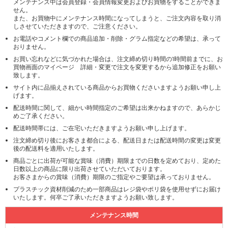
メンテナンス中は会員登録・会員情報変更およびお買物をすることができま
せん。
また、お買物中にメンテナンス時間になってしまうと、ご注文内容を取り消
しさせていただきますので、ご注意ください。
お電話やコメント欄での商品追加・削除・グラム指定などの希望は、承って
おりません。
お買い忘れなどに気づかれた場合は、注文締め切り時間の1時間前までに、お
買物画面のマイページ 詳細・変更で注文を変更するから追加修正をお願い
致します。
サイト内に品揃えされている商品からお買物くださいますようお願い申し上
げます。
配送時間に関して、細かい時間指定のご希望は出来かねますので、あらかじ
めご了承ください。
配送時間帯には、ご在宅いただきますようお願い申し上げます。
注文締め切り後にお客さま都合による、配送日または配送時間の変更は変更
後の配送料を適用いたします。
商品ごとに出荷が可能な賞味（消費）期限までの日数を定めており、定めた
日数以上の商品に限り出荷させていただいております。
お客さまからの賞味（消費）期限のご指定やご要望は承っておりません。
プラスチック資材削減のため一部商品はレジ袋やポリ袋を使用せずにお届け
いたします。何卒ご了承いただきますようお願い致します。
メンテナンス時間