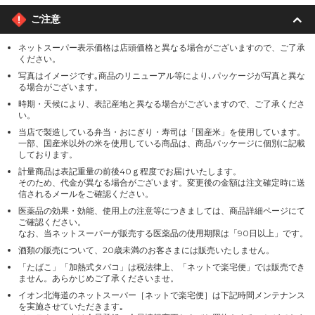
ご注意
ネットスーパー表示価格は店頭価格と異なる場合がございますので、ご了承
ください。
写真はイメージです｡商品のリニューアル等により､パッケージが写真と異な
る場合がございます。
時期・天候により、表記産地と異なる場合がございますので、ご了承くださ
い。
当店で製造している弁当・おにぎり・寿司は「国産米」を使用しています。
一部、国産米以外の米を使用している商品は、商品パッケージに個別に記載
しております。
計量商品は表記重量の前後40ｇ程度でお届けいたします。
そのため、代金が異なる場合がございます。変更後の金額は注文確定時に送
信されるメールをご確認ください。
医薬品の効果・効能、使用上の注意等につきましては、商品詳細ページにて
ご確認ください。
なお、当ネットスーパーが販売する医薬品の使用期限は「90日以上」です。
酒類の販売について、20歳未満のお客さまには販売いたしません。
「たばこ」「加熱式タバコ」は税法律上、「ネットで楽宅便」では販売でき
ません。あらかじめご了承くださいませ。
イオン北海道のネットスーパー［ネットで楽宅便］は下記時間メンテナンス
を実施させていただきます｡