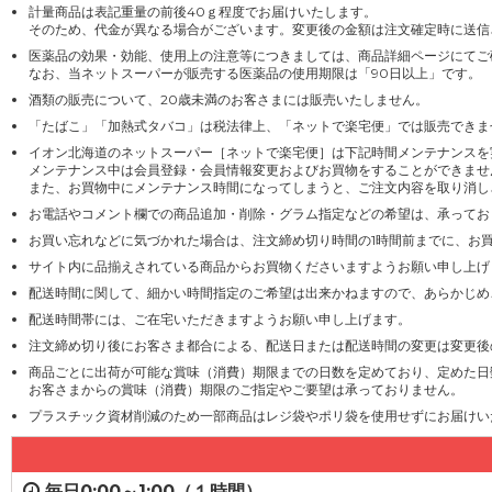
計量商品は表記重量の前後40ｇ程度でお届けいたします。
そのため、代金が異なる場合がございます。変更後の金額は注文確定時に送信
医薬品の効果・効能、使用上の注意等につきましては、商品詳細ページにてご
なお、当ネットスーパーが販売する医薬品の使用期限は「90日以上」です。
酒類の販売について、20歳未満のお客さまには販売いたしません。
「たばこ」「加熱式タバコ」は税法律上、「ネットで楽宅便」では販売できま
イオン北海道のネットスーパー［ネットで楽宅便］は下記時間メンテナンスを
メンテナンス中は会員登録・会員情報変更およびお買物をすることができませ
また、お買物中にメンテナンス時間になってしまうと、ご注文内容を取り消し
お電話やコメント欄での商品追加・削除・グラム指定などの希望は、承ってお
お買い忘れなどに気づかれた場合は、注文締め切り時間の1時間前までに、お
サイト内に品揃えされている商品からお買物くださいますようお願い申し上げ
配送時間に関して、細かい時間指定のご希望は出来かねますので、あらかじめ
配送時間帯には、ご在宅いただきますようお願い申し上げます。
注文締め切り後にお客さま都合による、配送日または配送時間の変更は変更後
商品ごとに出荷が可能な賞味（消費）期限までの日数を定めており、定めた日
お客さまからの賞味（消費）期限のご指定やご要望は承っておりません。
プラスチック資材削減のため一部商品はレジ袋やポリ袋を使用せずにお届けい
毎日0:00～1:00（１時間）