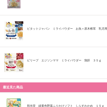
ビタットジャパン ミライパウダー お魚＋原木椎茸 乳児
ビリーブ エジソンママ ミライパウダー 鶏肝 ３５ｇ
最近見た商品
和光堂 緑黄色野菜ふりかけソフト しらすわかめ １５ｇ