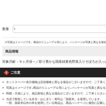
数量
※写真はイメージです。商品のリニューアル等により、パッケージが写真と異なる場
商品情報
対象月齢：９ヶ月頃～／彩り豊かな国産緑黄色野菜入りそぼろが入っ
ご注意
ネットスーパー表示価格は店頭価格と異なる場合がございますので、ご了承く
写真はイメージです｡商品のリニューアル等により､パッケージが写真と異な
時期・天候により、表記産地と異なる場合がございますので、ご了承ください
当店で製造している弁当・おにぎり・寿司は「国産米」を使用しています。
一部、国産米以外の米を使用している商品は、商品パッケージに個別に記載し