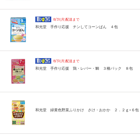
8/31(月)配送まで
和光堂 手作り応援 チンしてコーンぱん ４包
8/31(月)配送まで
和光堂 手作り応援 鶏・レバー・鯛 ３種パック ８包
和光堂 緑黄色野菜ふりかけ さけ・おかか ２．２ｇ×６包