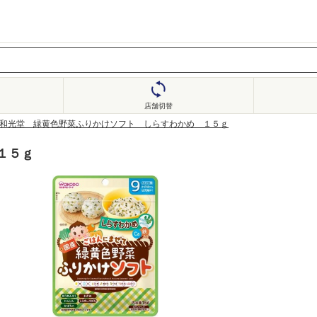
店舗切替
和光堂 緑黄色野菜ふりかけソフト しらすわかめ １５ｇ
１５ｇ