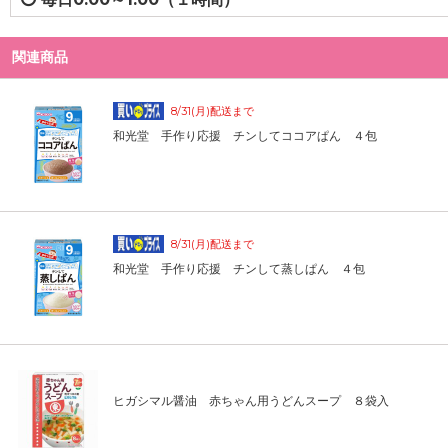
関連商品
8/31(月)配送まで
和光堂 手作り応援 チンしてココアぱん ４包
8/31(月)配送まで
和光堂 手作り応援 チンして蒸しぱん ４包
ヒガシマル醤油 赤ちゃん用うどんスープ ８袋入