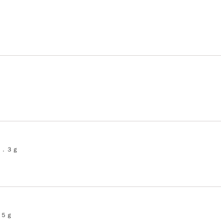
５．３ｇ
．５ｇ