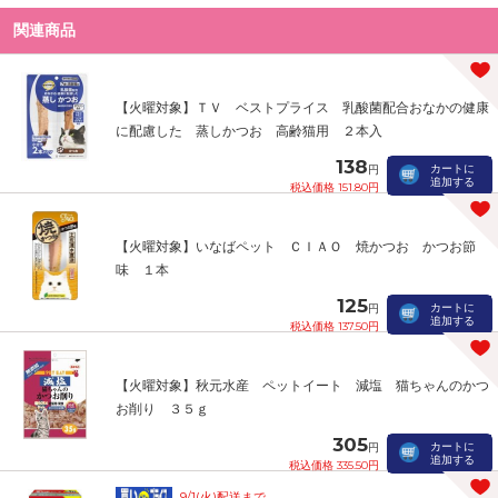
関連商品
【火曜対象】ＴＶ ベストプライス 乳酸菌配合おなかの健康
に配慮した 蒸しかつお 高齢猫用 ２本入
138
カートに
円
追加する
税込価格 151.80円
【火曜対象】いなばペット ＣＩＡＯ 焼かつお かつお節
味 １本
125
カートに
円
追加する
税込価格 137.50円
【火曜対象】秋元水産 ペットイート 減塩 猫ちゃんのかつ
お削り ３５ｇ
305
カートに
円
追加する
税込価格 335.50円
9/1(火)配送まで