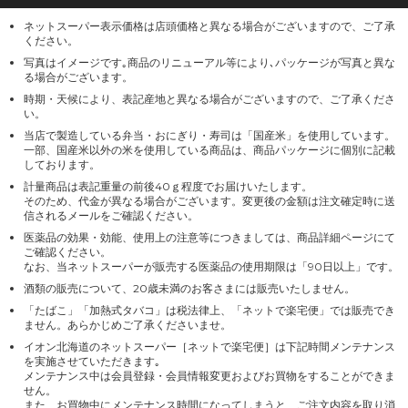
ネットスーパー表示価格は店頭価格と異なる場合がございますので、ご了承
ください。
写真はイメージです｡商品のリニューアル等により､パッケージが写真と異な
る場合がございます。
時期・天候により、表記産地と異なる場合がございますので、ご了承くださ
い。
当店で製造している弁当・おにぎり・寿司は「国産米」を使用しています。
一部、国産米以外の米を使用している商品は、商品パッケージに個別に記載
しております。
計量商品は表記重量の前後40ｇ程度でお届けいたします。
そのため、代金が異なる場合がございます。変更後の金額は注文確定時に送
信されるメールをご確認ください。
医薬品の効果・効能、使用上の注意等につきましては、商品詳細ページにて
ご確認ください。
なお、当ネットスーパーが販売する医薬品の使用期限は「90日以上」です。
酒類の販売について、20歳未満のお客さまには販売いたしません。
「たばこ」「加熱式タバコ」は税法律上、「ネットで楽宅便」では販売でき
ません。あらかじめご了承くださいませ。
イオン北海道のネットスーパー［ネットで楽宅便］は下記時間メンテナンス
を実施させていただきます｡
メンテナンス中は会員登録・会員情報変更およびお買物をすることができま
せん。
また、お買物中にメンテナンス時間になってしまうと、ご注文内容を取り消