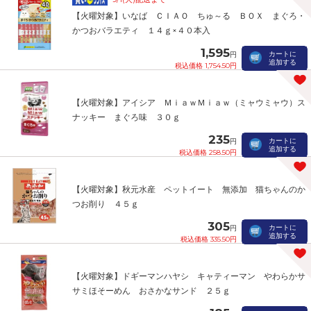
【火曜対象】いなば ＣＩＡＯ ちゅ～る ＢＯＸ まぐろ・
かつおバラエティ １４ｇ×４０本入
1,595
カートに
円
追加する
税込価格 1,754.50円
【火曜対象】アイシア ＭｉａｗＭｉａｗ（ミャウミャウ）ス
ナッキー まぐろ味 ３０ｇ
235
カートに
円
追加する
税込価格 258.50円
【火曜対象】秋元水産 ペットイート 無添加 猫ちゃんのか
つお削り ４５ｇ
305
カートに
円
追加する
税込価格 335.50円
【火曜対象】ドギーマンハヤシ キャティーマン やわらかサ
サミほそーめん おさかなサンド ２５ｇ