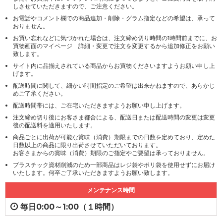
しさせていただきますので、ご注意ください。
お電話やコメント欄での商品追加・削除・グラム指定などの希望は、承って
おりません。
お買い忘れなどに気づかれた場合は、注文締め切り時間の1時間前までに、お
買物画面のマイページ 詳細・変更で注文を変更するから追加修正をお願い
致します。
サイト内に品揃えされている商品からお買物くださいますようお願い申し上
げます。
配送時間に関して、細かい時間指定のご希望は出来かねますので、あらかじ
めご了承ください。
配送時間帯には、ご在宅いただきますようお願い申し上げます。
注文締め切り後にお客さま都合による、配送日または配送時間の変更は変更
後の配送料を適用いたします。
商品ごとに出荷が可能な賞味（消費）期限までの日数を定めており、定めた
日数以上の商品に限り出荷させていただいております。
お客さまからの賞味（消費）期限のご指定やご要望は承っておりません。
プラスチック資材削減のため一部商品はレジ袋やポリ袋を使用せずにお届け
いたします。何卒ご了承いただきますようお願い致します。
メンテナンス時間
毎日0:00～1:00（１時間）