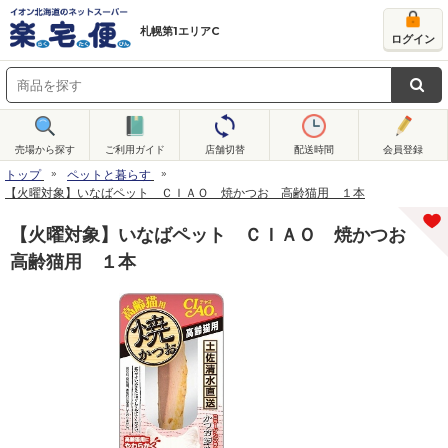
札幌第1エリアC
ログイン
売場から探す
ご利用ガイド
店舗切替
配送時間
会員登録
トップ
ペットと暮らす
【火曜対象】いなばペット ＣＩＡＯ 焼かつお 高齢猫用 １本
【火曜対象】いなばペット ＣＩＡＯ 焼かつお
高齢猫用 １本