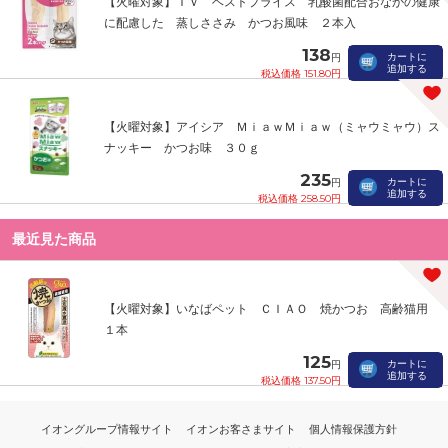
【火曜対象】ＴＶ ベストプライス 乳酸菌配合おなかの健康
に配慮した 蒸しささみ かつお風味 ２本入
138
カートに
円
追加する
税込価格 151.80円
【火曜対象】アイシア ＭｉａｗＭｉａｗ（ミャウミャウ）ス
ナッキー かつお味 ３０ｇ
235
カートに
円
追加する
税込価格 258.50円
最近見た商品
【火曜対象】いなばペット ＣＩＡＯ 焼かつお 高齢猫用
１本
125
カートに
円
追加する
税込価格 137.50円
イオングループ情報サイト
イオンお客さまサイト
個人情報保護方針