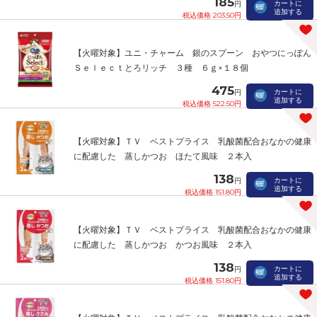
185
カートに
円
追加する
税込価格 203.50円
【火曜対象】ユニ・チャーム 銀のスプーン おやつにっぽん
Ｓｅｌｅｃｔとろリッチ ３種 ６ｇ×１８個
475
カートに
円
追加する
税込価格 522.50円
【火曜対象】ＴＶ ベストプライス 乳酸菌配合おなかの健康
に配慮した 蒸しかつお ほたて風味 ２本入
138
カートに
円
追加する
税込価格 151.80円
【火曜対象】ＴＶ ベストプライス 乳酸菌配合おなかの健康
に配慮した 蒸しかつお かつお風味 ２本入
138
カートに
円
追加する
税込価格 151.80円