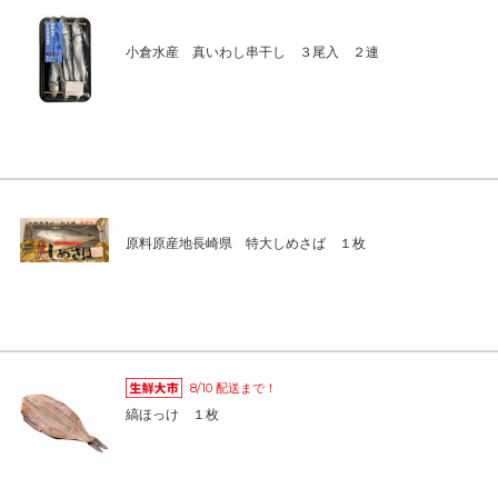
小倉水産 真いわし串干し ３尾入 ２連
原料原産地長崎県 特大しめさば １枚
8/10 配送まで！
縞ほっけ １枚