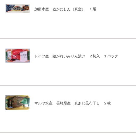
加藤水産 ぬかにしん（真空） １尾
ドイツ産 銀がれいみりん漬け ２切入 １パック
マルヤ水産 長崎県産 真あじ昆布干し ２枚