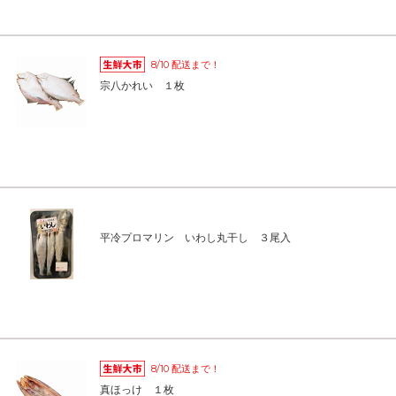
8/10 配送まで！
宗八かれい １枚
平冷プロマリン いわし丸干し ３尾入
8/10 配送まで！
真ほっけ １枚