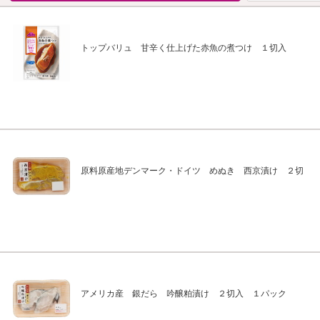
トップバリュ 甘辛く仕上げた赤魚の煮つけ １切入
原料原産地デンマーク・ドイツ めぬき 西京漬け ２切
アメリカ産 銀だら 吟醸粕漬け ２切入 １パック