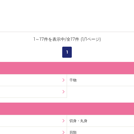
1
～
17
件を表示中/全
17
件 (
1
/
1
ページ)
1
干物
切身・丸身
貝類