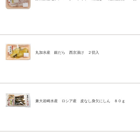
丸加水産 銀だら 西京漬け ２切入
兼大岩崎水産 ロシア産 皮なし身欠にしん ８０ｇ