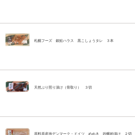
札幌フーズ 銀鮭ハラス 黒こしょうタレ ３本
天然ぶり照り漬け（骨取り） ３切
原料原産地デンマーク・ドイツ めぬき 吟醸粕漬け ２切