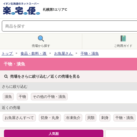
札幌第1エリアC
売場から探す
ご利用ガイド
トップ
食品・飲料・酒
お魚屋さん
干物・漬魚
干物・漬魚
売場をさらに絞り込む／近くの売場を見る
さらに絞り込む
漬魚
干物
その他の干物・漬魚
近くの売場
お魚屋さんすべて
切身・丸身
冷凍魚介
貝類
刺身
干物・漬魚
人気順