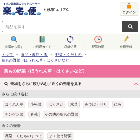
札幌第1エリアC
ログイン
売場から探す
ご利用ガイド
店舗切替
配送時間
会員登録
トップ
食品・飲料・酒
野菜・くだもの
葉もの野菜（ほうれん草・はくさいなど）
葉もの野菜（ほうれん草・はくさいなど）
売場をさらに絞り込む／近くの売場を見る
さらに絞り込む
ほうれん草
小松菜
はくさい
水菜
みつば・せり
にら
チンゲン菜
春菊
その他の葉もの野菜
近くの売場
野菜・くだものすべて
よく使う野菜