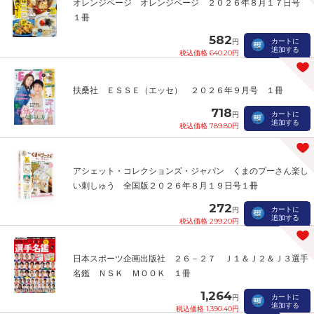
オレンジページ オレンジページ ２０２６年８月１７日号
１冊
582
カートに
円
追加する
税込価格 640.20円
扶桑社 ＥＳＳＥ（エッセ） ２０２６年９月号 １冊
718
カートに
円
追加する
税込価格 789.80円
アシェット・コレクションズ・ジャパン くまのプーさん楽し
い刺しゅう 全国版２０２６年８月１９日号１冊
272
カートに
円
追加する
税込価格 299.20円
日本スポーツ企画出版社 ２６－２７ Ｊ１＆Ｊ２＆Ｊ３選手
名鑑 ＮＳＫ ＭＯＯＫ １冊
1,264
カートに
円
追加する
税込価格 1,390.40円