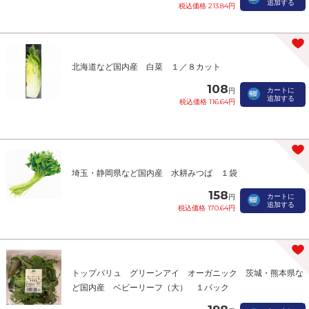
追加する
税込価格 213.84円
北海道など国内産 白菜 １／８カット
108
カートに
円
追加する
税込価格 116.64円
埼玉・静岡県など国内産 水耕みつば １袋
158
カートに
円
追加する
税込価格 170.64円
トップバリュ グリーンアイ オーガニック 茨城・熊本県な
ど国内産 ベビーリーフ（大） １パック