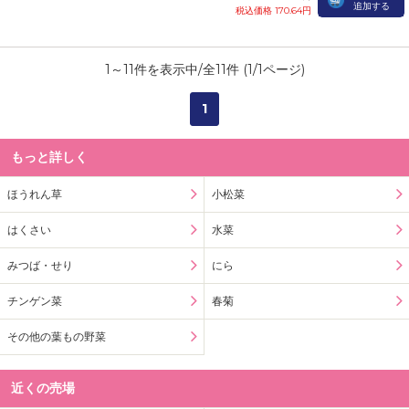
追加する
税込価格 170.64円
1
～
11
件を表示中/全
11
件 (
1
/
1
ページ)
1
もっと詳しく
ほうれん草
小松菜
はくさい
水菜
みつば・せり
にら
チンゲン菜
春菊
その他の葉もの野菜
近くの売場