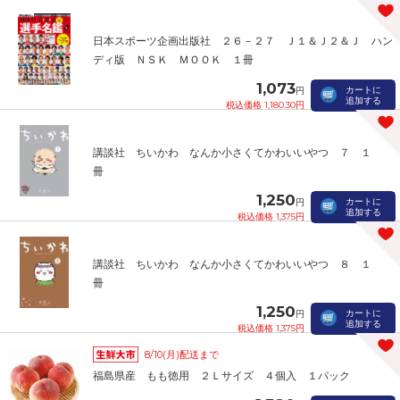
日本スポーツ企画出版社 ２６－２７ Ｊ１＆Ｊ２＆Ｊ ハン
ディ版 ＮＳＫ ＭＯＯＫ １冊
1,073
カートに
円
追加する
税込価格 1,180.30円
講談社 ちいかわ なんか小さくてかわいいやつ ７ １
冊
1,250
カートに
円
追加する
税込価格 1,375円
講談社 ちいかわ なんか小さくてかわいいやつ ８ １
冊
1,250
カートに
円
追加する
税込価格 1,375円
8/10(月)配送まで
福島県産 もも徳用 ２Ｌサイズ ４個入 １パック