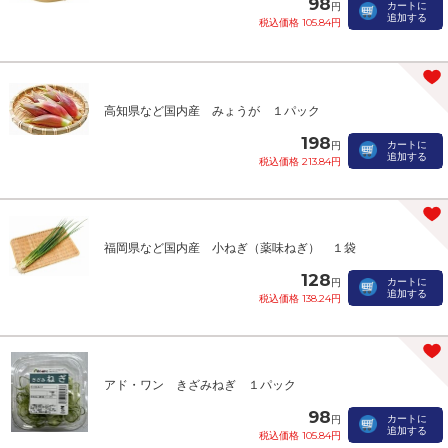
98
カートに
円
追加する
税込価格 105.84円
高知県など国内産 みょうが １パック
198
カートに
円
追加する
税込価格 213.84円
福岡県など国内産 小ねぎ（薬味ねぎ） １袋
128
カートに
円
追加する
税込価格 138.24円
アド・ワン きざみねぎ １パック
98
カートに
円
追加する
税込価格 105.84円