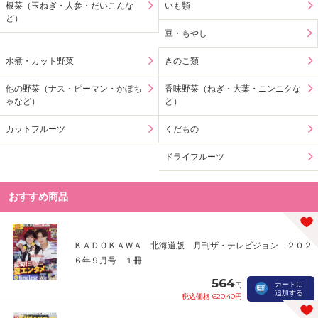
根菜（玉ねぎ・人参・だいこんな
いも類
ど）
豆・もやし
水煮・カット野菜
きのこ類
他の野菜（ナス・ピーマン・かぼち
香味野菜（ねぎ・大葉・ニンニクな
ゃなど）
ど）
カットフルーツ
くだもの
ドライフルーツ
おすすめ商品
ＫＡＤＯＫＡＷＡ 北海道版 月刊ザ・テレビジョン ２０２
６年９月号 １冊
564
カートに
円
追加する
税込価格 620.40円