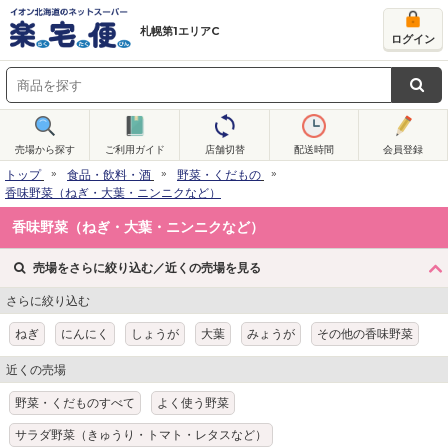
札幌第1エリアC
ログイン
売場から探す
ご利用ガイド
店舗切替
配送時間
会員登録
トップ
食品・飲料・酒
野菜・くだもの
香味野菜（ねぎ・大葉・ニンニクなど）
香味野菜（ねぎ・大葉・ニンニクなど）
売場をさらに絞り込む／近くの売場を見る
さらに絞り込む
ねぎ
にんにく
しょうが
大葉
みょうが
その他の香味野菜
近くの売場
野菜・くだものすべて
よく使う野菜
サラダ野菜（きゅうり・トマト・レタスなど）