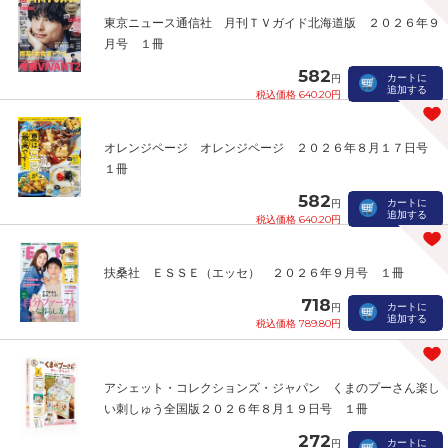
東京ニュース通信社 月刊ＴＶガイド北海道版 ２０２６年９
月号 １冊
582
カートに
円
追加する
税込価格 640.20円
オレンジページ オレンジページ ２０２６年８月１７日号
１冊
582
カートに
円
追加する
税込価格 640.20円
扶桑社 ＥＳＳＥ（エッセ） ２０２６年９月号 １冊
718
カートに
円
追加する
税込価格 789.80円
アシェット・コレクションズ・ジャパン くまのプーさん楽し
い刺しゅう全国版２０２６年８月１９日号 １冊
272
カートに
円