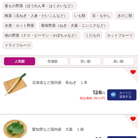
葉もの野菜（ほうれん草・はくさいなど）
根菜（玉ねぎ・人参・だいこんなど）
いも類
豆・もやし
きのこ類
水煮・カット野菜
香味野菜（ねぎ・大葉・ニンニクなど）
他の野菜（ナス・ピーマン・かぼちゃなど）
くだもの
カットフルーツ
ドライフルーツ
人気順
売場順
安い順
高い順
北海道など国内産 長ねぎ １本
128
カートに
円
追加する
税込価格 138.24円
愛知県など国内産 大葉 １袋