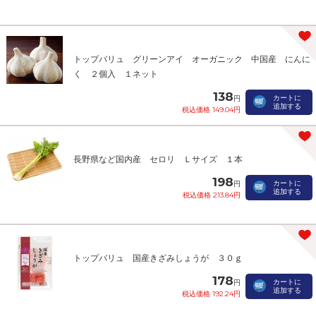
トップバリュ グリーンアイ オーガニック 中国産 にんに
く ２個入 １ネット
138
カートに
円
追加する
税込価格 149.04円
長野県など国内産 セロリ Ｌサイズ １本
198
カートに
円
追加する
税込価格 213.84円
トップバリュ 国産きざみしょうが ３０ｇ
178
カートに
円
追加する
税込価格 192.24円