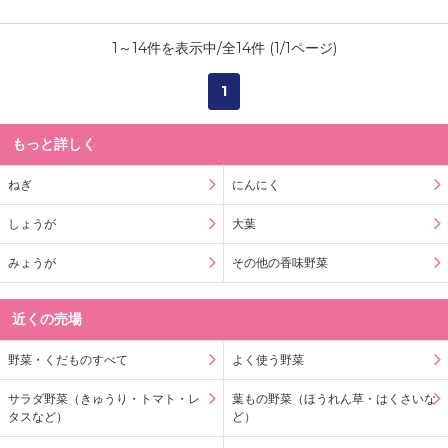
1
～
14
件を表示中/全
14
件 (
1
/
1
ページ)
1
もっと詳しく
ねぎ
にんにく
しょうが
大葉
みょうが
その他の香味野菜
近くの売場
野菜・くだものすべて
よく使う野菜
サラダ野菜（きゅうり・トマト・レ
葉もの野菜（ほうれん草・はくさいな
タスなど）
ど）