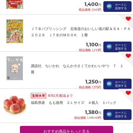
1,400
カートに
円
追加する
税込価格 1,540円
ＪＴＢパブリッシング 北海道のおいしい道の駅＆ＳＡ・ＰＡ
２０２６ ＪＴＢのＭＯＯＫ １冊
1,100
カートに
円
追加する
税込価格 1,210円
講談社 ちいかわ なんか小さくてかわいいやつ ７ １
冊
1,250
カートに
円
追加する
税込価格 1,375円
8/10(月)配送まで
福島県産 もも徳用 ２Ｌサイズ ４個入 １パック
1,380
カートに
円
追加する
税込価格 1,490.40円
おすすめ商品をもっと見る