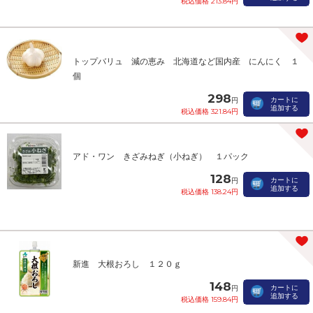
税込価格 213.84円
トップバリュ 減の恵み 北海道など国内産 にんにく １
個
298
カートに
円
追加する
税込価格 321.84円
アド・ワン きざみねぎ（小ねぎ） １パック
128
カートに
円
追加する
税込価格 138.24円
新進 大根おろし １２０ｇ
148
カートに
円
追加する
税込価格 159.84円