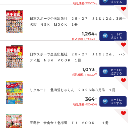
追加する
税込価格 299.20円
日本スポーツ企画出版社 ２６－２７ Ｊ１＆Ｊ２＆Ｊ３選手
名鑑 ＮＳＫ ＭＯＯＫ １冊
1,264
カートに
円
追加する
税込価格 1,390.40円
日本スポーツ企画出版社 ２６－２７ Ｊ１＆Ｊ２＆Ｊ ハン
ディ版 ＮＳＫ ＭＯＯＫ １冊
1,073
カートに
円
追加する
税込価格 1,180.30円
リクルート 北海道じゃらん ２０２６年８月号 １冊
364
カートに
円
追加する
税込価格 400.40円
宝島社 食食食！北海道 ＴＪ ＭＯＯＫ １冊