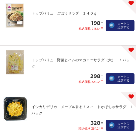
トップバリュ ごぼうサラダ １４０ｇ
198
カートに
円
追加する
税込価格 213.84円
トップバリュ 野菜とハムのマカロニサラダ（大） １パッ
ク
298
カートに
円
追加する
税込価格 321.84円
イシカリデリカ メープル香る！スィ―トかぼちゃサラダ １
パック
328
カートに
円
追加する
税込価格 354.24円