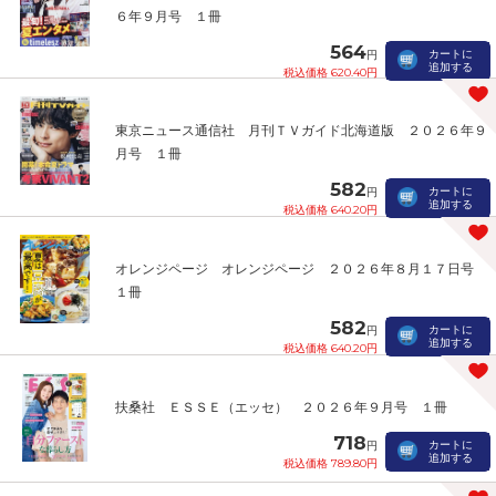
６年９月号 １冊
564
カートに
円
追加する
税込価格 620.40円
東京ニュース通信社 月刊ＴＶガイド北海道版 ２０２６年９
月号 １冊
582
カートに
円
追加する
税込価格 640.20円
オレンジページ オレンジページ ２０２６年８月１７日号
１冊
582
カートに
円
追加する
税込価格 640.20円
扶桑社 ＥＳＳＥ（エッセ） ２０２６年９月号 １冊
718
カートに
円
追加する
税込価格 789.80円