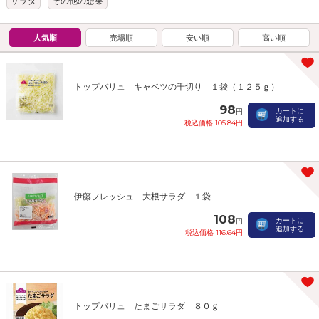
サラダ
その他の惣菜
人気順
売場順
安い順
高い順
トップバリュ キャベツの千切り １袋（１２５ｇ）
98
カートに
円
追加する
税込価格 105.84円
伊藤フレッシュ 大根サラダ １袋
108
カートに
円
追加する
税込価格 116.64円
トップバリュ たまごサラダ ８０ｇ