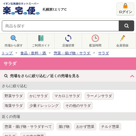
札幌第1エリアC
ログイン
売場から探す
ご利用ガイド
店舗切替
配送時間
会員登録
トップ
食品・飲料・酒
惣菜・揚げ物・サラダ
サラダ
サラダ
売場をさらに絞り込む／近くの売場を見る
さらに絞り込む
野菜サラダ
かにサラダ
マカロニサラダ
ラーメンサラダ
海藻サラダ
少量ドレッシング
その他のサラダ
近くの売場
惣菜・揚げ物・サラダすべて
揚げ物
おかず惣菜
チルド惣菜