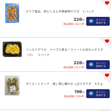
デリア食品 具だくさん中華春雨サラダ １パック
228
カートに
円
追加する
税込価格 246.24円
イシカリデリカ メープル香る！スィ―トかぼちゃサラダ
（小） １パック
228
カートに
円
追加する
税込価格 246.24円
ダイエットクック 蒸し鶏と梅のさっぱりサラダ ９０ｇ
198
カートに
円
追加する
税込価格 213.84円