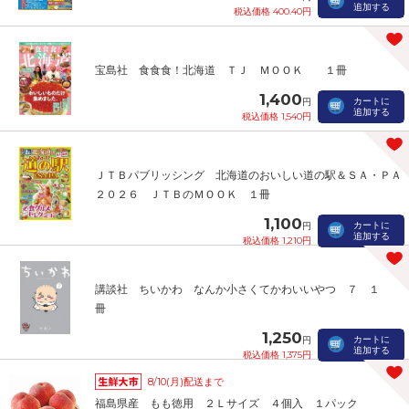
追加する
税込価格 400.40円
宝島社 食食食！北海道 ＴＪ ＭＯＯＫ １冊
1,400
カートに
円
追加する
税込価格 1,540円
ＪＴＢパブリッシング 北海道のおいしい道の駅＆ＳＡ・ＰＡ
２０２６ ＪＴＢのＭＯＯＫ １冊
1,100
カートに
円
追加する
税込価格 1,210円
講談社 ちいかわ なんか小さくてかわいいやつ ７ １
冊
1,250
カートに
円
追加する
税込価格 1,375円
8/10(月)配送まで
福島県産 もも徳用 ２Ｌサイズ ４個入 １パック