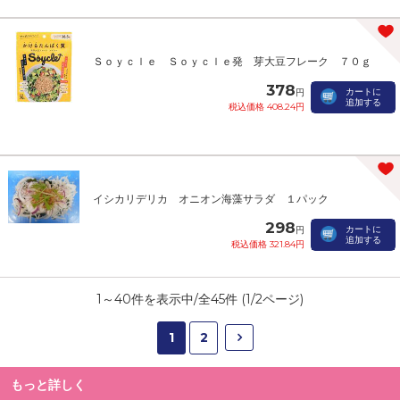
Ｓｏｙｃｌｅ Ｓｏｙｃｌｅ発 芽大豆フレーク ７０ｇ
378
カートに
円
追加する
税込価格 408.24円
イシカリデリカ オニオン海藻サラダ １パック
298
カートに
円
追加する
税込価格 321.84円
1
～
40
件を表示中/全
45
件 (
1
/
2
ページ)
1
2
もっと詳しく