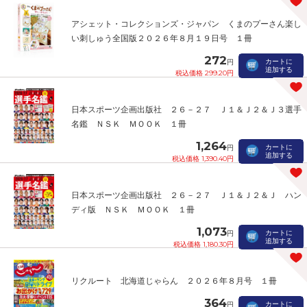
アシェット・コレクションズ・ジャパン くまのプーさん楽し
い刺しゅう全国版２０２６年８月１９日号 １冊
272
カートに
円
追加する
税込価格 299.20円
日本スポーツ企画出版社 ２６－２７ Ｊ１＆Ｊ２＆Ｊ３選手
名鑑 ＮＳＫ ＭＯＯＫ １冊
1,264
カートに
円
追加する
税込価格 1,390.40円
日本スポーツ企画出版社 ２６－２７ Ｊ１＆Ｊ２＆Ｊ ハン
ディ版 ＮＳＫ ＭＯＯＫ １冊
1,073
カートに
円
追加する
税込価格 1,180.30円
リクルート 北海道じゃらん ２０２６年８月号 １冊
364
カートに
円