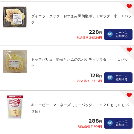
ダイエットクック おつまみ黒胡椒ポテトサラダ 小 １パッ
ク
228
カートに
円
追加する
税込価格 246.24円
トップバリュ 野菜とハムのスパゲティサラダ 小 １パッ
ク
128
カートに
円
追加する
税込価格 138.24円
キユーピー マヨネーズ（ミニパック） １２０ｇ（６ｇ×２
０個）
288
カートに
円
追加する
税込価格 311.04円