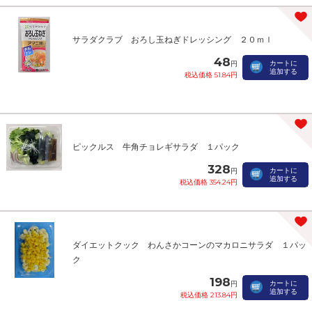
サラダクラブ おろし玉ねぎドレッシング ２０ｍｌ
48
カートに
円
追加する
税込価格 51.84円
ピックルス 牛角チョレギサラダ １パック
328
カートに
円
追加する
税込価格 354.24円
ダイエットクック わんさかコーンのマカロニサラダ １パッ
ク
198
カートに
円
追加する
税込価格 213.84円