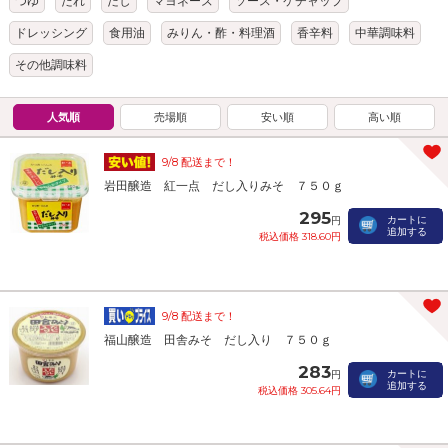
つゆ
たれ
だし
マヨネーズ
ソース・ケチャップ
ドレッシング
食用油
みりん・酢・料理酒
香辛料
中華調味料
その他調味料
人気順
売場順
安い順
高い順
9/8 配送まで！
岩田醸造 紅一点 だし入りみそ ７５０ｇ
295
カートに
円
追加する
税込価格 318.60円
9/8 配送まで！
福山醸造 田舎みそ だし入り ７５０ｇ
283
カートに
円
追加する
税込価格 305.64円