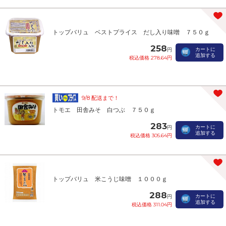
トップバリュ ベストプライス だし入り味噌 ７５０ｇ
258
カートに
円
追加する
税込価格 278.64円
9/8 配送まで！
トモエ 田舎みそ 白つぶ ７５０ｇ
283
カートに
円
追加する
税込価格 305.64円
トップバリュ 米こうじ味噌 １０００ｇ
288
カートに
円
追加する
税込価格 311.04円