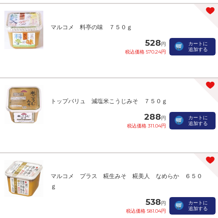
マルコメ 料亭の味 ７５０ｇ
528
カートに
円
追加する
税込価格 570.24円
トップバリュ 減塩米こうじみそ ７５０ｇ
288
カートに
円
追加する
税込価格 311.04円
マルコメ プラス 糀生みそ 糀美人 なめらか ６５０
ｇ
538
カートに
円
追加する
税込価格 581.04円