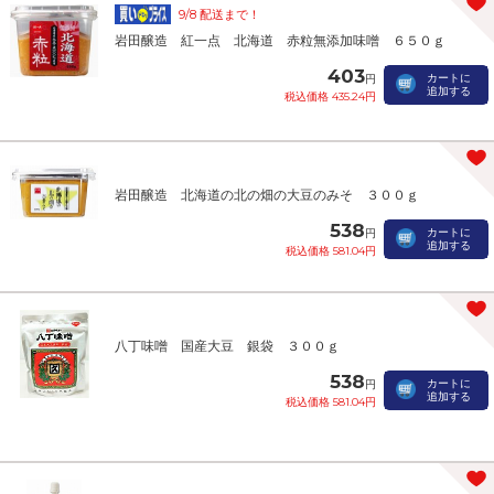
9/8 配送まで！
岩田醸造 紅一点 北海道 赤粒無添加味噌 ６５０ｇ
403
カートに
円
追加する
税込価格 435.24円
岩田醸造 北海道の北の畑の大豆のみそ ３００ｇ
538
カートに
円
追加する
税込価格 581.04円
八丁味噌 国産大豆 銀袋 ３００ｇ
538
カートに
円
追加する
税込価格 581.04円