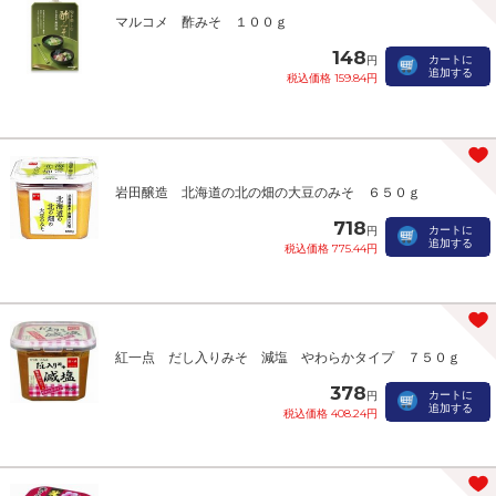
マルコメ 酢みそ １００ｇ
148
カートに
円
追加する
税込価格 159.84円
岩田醸造 北海道の北の畑の大豆のみそ ６５０ｇ
718
カートに
円
追加する
税込価格 775.44円
紅一点 だし入りみそ 減塩 やわらかタイプ ７５０ｇ
378
カートに
円
追加する
税込価格 408.24円