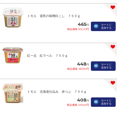
トモエ 道民の味噌白こし ７５０ｇ
465
カートに
円
追加する
税込価格 502.20円
紅一点 紅ラベル ７５０ｇ
448
カートに
円
追加する
税込価格 483.84円
トモエ 北海道仕込み 赤つぶ ７５０ｇ
408
カートに
円
追加する
税込価格 440.64円