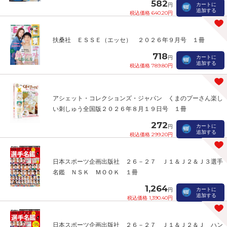
582
カートに
円
追加する
税込価格 640.20円
扶桑社 ＥＳＳＥ（エッセ） ２０２６年９月号 １冊
718
カートに
円
追加する
税込価格 789.80円
アシェット・コレクションズ・ジャパン くまのプーさん楽し
い刺しゅう全国版２０２６年８月１９日号 １冊
272
カートに
円
追加する
税込価格 299.20円
日本スポーツ企画出版社 ２６－２７ Ｊ１＆Ｊ２＆Ｊ３選手
名鑑 ＮＳＫ ＭＯＯＫ １冊
1,264
カートに
円
追加する
税込価格 1,390.40円
日本スポーツ企画出版社 ２６－２７ Ｊ１＆Ｊ２＆Ｊ ハン