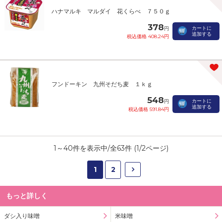
ハナマルキ マルダイ 花くらべ ７５０ｇ
378
カートに
円
追加する
税込価格 408.24円
フンドーキン 九州そだち麦 １ｋｇ
548
カートに
円
追加する
税込価格 591.84円
1
～
40
件を表示中/全
63
件 (
1
/
2
ページ)
1
2
もっと詳しく
ダシ入り味噌
米味噌