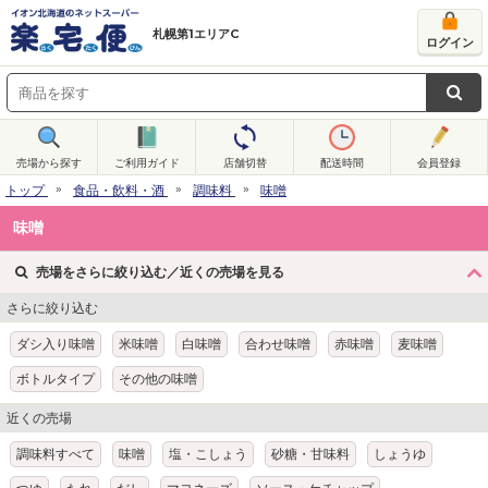
札幌第1エリアC
ログイン
売場から探す
ご利用ガイド
店舗切替
配送時間
会員登録
トップ
食品・飲料・酒
調味料
味噌
味噌
売場をさらに絞り込む／近くの売場を見る
さらに絞り込む
ダシ入り味噌
米味噌
白味噌
合わせ味噌
赤味噌
麦味噌
ボトルタイプ
その他の味噌
近くの売場
調味料すべて
味噌
塩・こしょう
砂糖・甘味料
しょうゆ