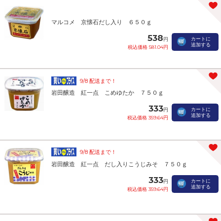
マルコメ 京懐石だし入り ６５０ｇ
538
カートに
円
追加する
税込価格 581.04円
9/8 配送まで！
岩田醸造 紅一点 こめゆたか ７５０ｇ
333
カートに
円
追加する
税込価格 359.64円
9/8 配送まで！
岩田醸造 紅一点 だし入りこうじみそ ７５０ｇ
333
カートに
円
追加する
税込価格 359.64円