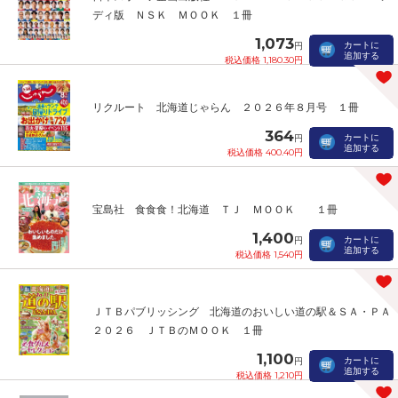
ディ版 ＮＳＫ ＭＯＯＫ １冊
1,073
カートに
円
追加する
税込価格 1,180.30円
リクルート 北海道じゃらん ２０２６年８月号 １冊
364
カートに
円
追加する
税込価格 400.40円
宝島社 食食食！北海道 ＴＪ ＭＯＯＫ １冊
1,400
カートに
円
追加する
税込価格 1,540円
ＪＴＢパブリッシング 北海道のおいしい道の駅＆ＳＡ・ＰＡ
２０２６ ＪＴＢのＭＯＯＫ １冊
1,100
カートに
円
追加する
税込価格 1,210円