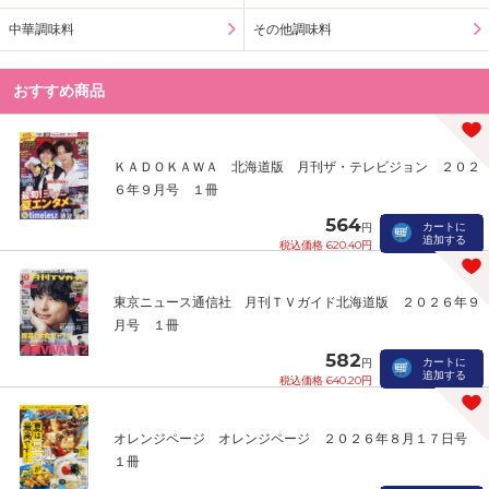
中華調味料
その他調味料
おすすめ商品
ＫＡＤＯＫＡＷＡ 北海道版 月刊ザ・テレビジョン ２０２
６年９月号 １冊
564
カートに
円
追加する
税込価格 620.40円
東京ニュース通信社 月刊ＴＶガイド北海道版 ２０２６年９
月号 １冊
582
カートに
円
追加する
税込価格 640.20円
オレンジページ オレンジページ ２０２６年８月１７日号
１冊