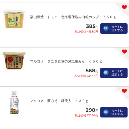
福山醸造 トモエ 北海道仕込み白粒カップ ７５０ｇ
385
カートに
円
追加する
税込価格 415.80円
マルコメ タニタ食堂の減塩生みそ ６５０ｇ
568
カートに
円
追加する
税込価格 613.44円
マルコメ 液みそ 糀美人 ４３０ｇ
298
カートに
円
追加する
税込価格 321.84円