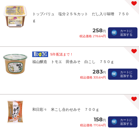
トップバリュ 塩分２５％カット だし入り味噌 ７５０
ｇ
258
カートに
円
追加する
税込価格 278.64円
9/8 配送まで！
福山醸造 トモエ 田舎みそ 白こし ７５０ｇ
283
カートに
円
追加する
税込価格 305.64円
和日彩々 米こし合わせみそ ７００ｇ
158
カートに
円
追加する
税込価格 170.64円