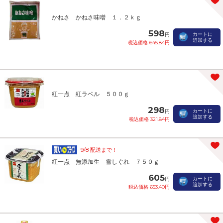
かねさ かねさ味噌 １．２ｋｇ
598
カートに
円
追加する
税込価格 645.84円
紅一点 紅ラベル ５００ｇ
298
カートに
円
追加する
税込価格 321.84円
9/8 配送まで！
紅一点 無添加生 雪しぐれ ７５０ｇ
605
カートに
円
追加する
税込価格 653.40円