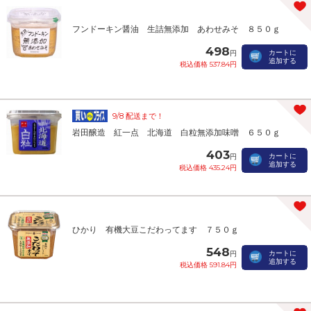
フンドーキン醤油 生詰無添加 あわせみそ ８５０ｇ
498
カートに
円
追加する
税込価格 537.84円
9/8 配送まで！
岩田醸造 紅一点 北海道 白粒無添加味噌 ６５０ｇ
403
カートに
円
追加する
税込価格 435.24円
ひかり 有機大豆こだわってます ７５０ｇ
548
カートに
円
追加する
税込価格 591.84円