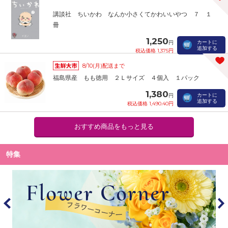
講談社 ちいかわ なんか小さくてかわいいやつ ７ １
冊
1,250
カートに
円
追加する
税込価格 1,375円
8/10(月)配送まで
福島県産 もも徳用 ２Ｌサイズ ４個入 １パック
1,380
カートに
円
追加する
税込価格 1,490.40円
おすすめ商品をもっと見る
特集