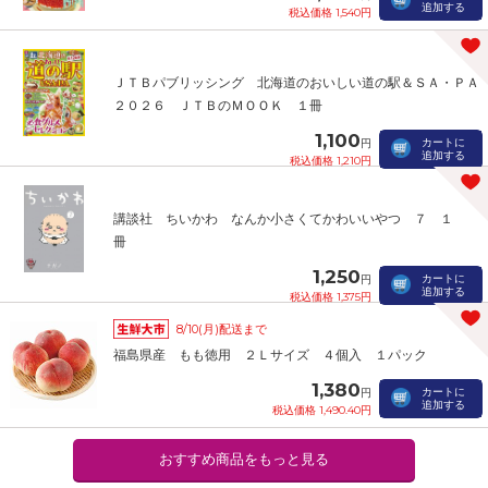
追加する
税込価格 1,540円
ＪＴＢパブリッシング 北海道のおいしい道の駅＆ＳＡ・ＰＡ
２０２６ ＪＴＢのＭＯＯＫ １冊
1,100
カートに
円
追加する
税込価格 1,210円
講談社 ちいかわ なんか小さくてかわいいやつ ７ １
冊
1,250
カートに
円
追加する
税込価格 1,375円
8/10(月)配送まで
福島県産 もも徳用 ２Ｌサイズ ４個入 １パック
1,380
カートに
円
追加する
税込価格 1,490.40円
おすすめ商品をもっと見る