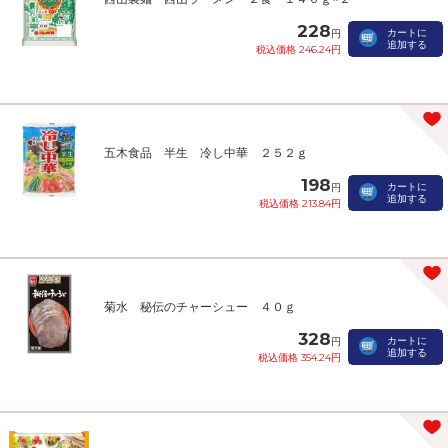
228
カートに
円
追加する
税込価格 246.24円
五木食品 半生 冷し中華 ２５２ｇ
198
カートに
円
追加する
税込価格 213.84円
菊水 秘伝のチャーシュー ４０ｇ
328
カートに
円
追加する
税込価格 354.24円