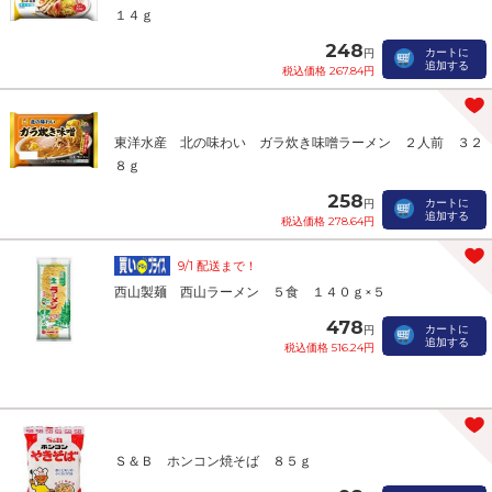
１４ｇ
248
カートに
円
追加する
税込価格 267.84円
東洋水産 北の味わい ガラ炊き味噌ラーメン ２人前 ３２
８ｇ
258
カートに
円
追加する
税込価格 278.64円
9/1 配送まで！
西山製麺 西山ラーメン ５食 １４０ｇ×５
478
カートに
円
追加する
税込価格 516.24円
Ｓ＆Ｂ ホンコン焼そば ８５ｇ