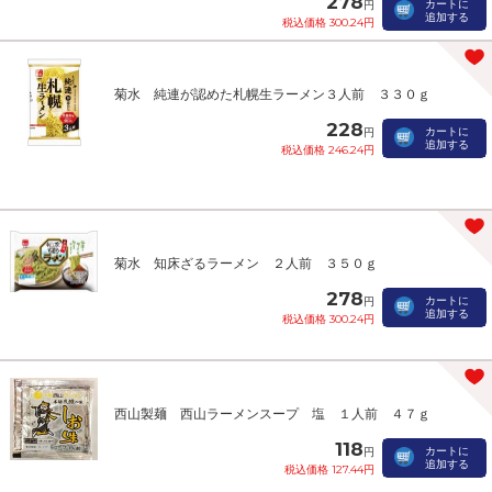
278
カートに
円
追加する
税込価格 300.24円
菊水 純連が認めた札幌生ラーメン３人前 ３３０ｇ
228
カートに
円
追加する
税込価格 246.24円
菊水 知床ざるラーメン ２人前 ３５０ｇ
278
カートに
円
追加する
税込価格 300.24円
西山製麺 西山ラーメンスープ 塩 １人前 ４７ｇ
118
カートに
円
追加する
税込価格 127.44円