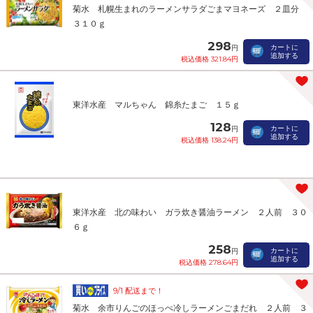
菊水 札幌生まれのラーメンサラダごまマヨネーズ ２皿分
３１０ｇ
298
カートに
円
追加する
税込価格 321.84円
東洋水産 マルちゃん 錦糸たまご １５ｇ
128
カートに
円
追加する
税込価格 138.24円
東洋水産 北の味わい ガラ炊き醤油ラーメン ２人前 ３０
６ｇ
258
カートに
円
追加する
税込価格 278.64円
9/1 配送まで！
菊水 余市りんごのほっぺ冷しラーメンごまだれ ２人前 ３