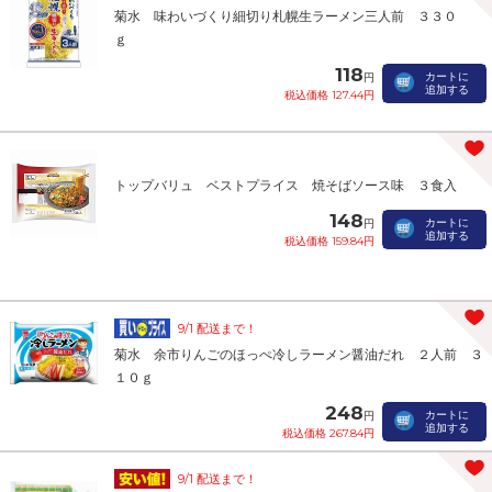
菊水 味わいづくり細切り札幌生ラーメン三人前 ３３０
ｇ
118
カートに
円
追加する
税込価格 127.44円
トップバリュ ベストプライス 焼そばソース味 ３食入
148
カートに
円
追加する
税込価格 159.84円
9/1 配送まで！
菊水 余市りんごのほっぺ冷しラーメン醤油だれ ２人前 ３
１０ｇ
248
カートに
円
追加する
税込価格 267.84円
9/1 配送まで！