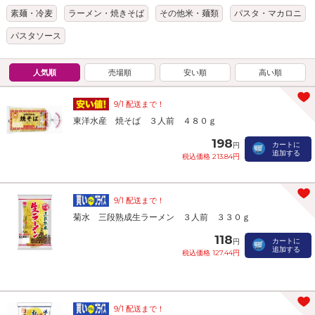
素麺・冷麦
ラーメン・焼きそば
その他米・麺類
パスタ・マカロニ
パスタソース
人気順
売場順
安い順
高い順
9/1 配送まで！
東洋水産 焼そば ３人前 ４８０ｇ
198
カートに
円
追加する
税込価格 213.84円
9/1 配送まで！
菊水 三段熟成生ラーメン ３人前 ３３０ｇ
118
カートに
円
追加する
税込価格 127.44円
9/1 配送まで！