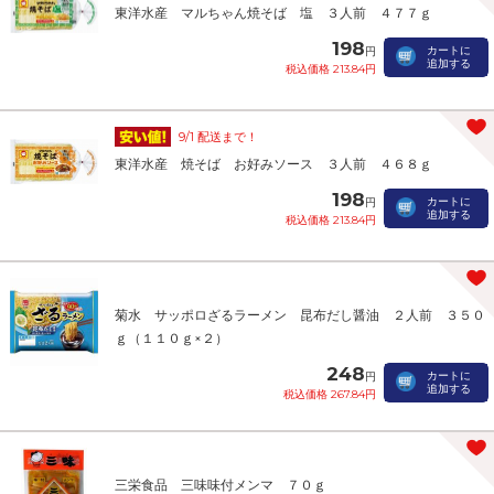
東洋水産 マルちゃん焼そば 塩 ３人前 ４７７ｇ
198
カートに
円
追加する
税込価格 213.84円
9/1 配送まで！
東洋水産 焼そば お好みソース ３人前 ４６８ｇ
198
カートに
円
追加する
税込価格 213.84円
菊水 サッポロざるラーメン 昆布だし醤油 ２人前 ３５０
ｇ（１１０ｇ×２）
248
カートに
円
追加する
税込価格 267.84円
三栄食品 三味味付メンマ ７０ｇ