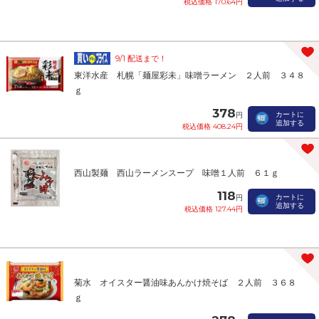
税込価格 170.64円
9/1 配送まで！
東洋水産 札幌「麺屋彩未」味噌ラーメン ２人前 ３４８
ｇ
378
カートに
円
追加する
税込価格 408.24円
西山製麺 西山ラーメンスープ 味噌１人前 ６１ｇ
118
カートに
円
追加する
税込価格 127.44円
菊水 オイスター醤油味あんかけ焼そば ２人前 ３６８
ｇ