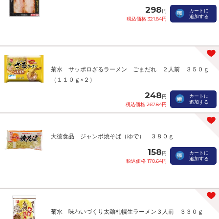
298
カートに
円
追加する
税込価格 321.84円
菊水 サッポロざるラーメン ごまだれ ２人前 ３５０ｇ
（１１０ｇ×２）
248
カートに
円
追加する
税込価格 267.84円
大徳食品 ジャンボ焼そば（ゆで） ３８０ｇ
158
カートに
円
追加する
税込価格 170.64円
菊水 味わいづくり太麺札幌生ラーメン３人前 ３３０ｇ