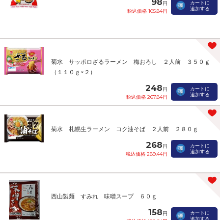
98
カートに
円
追加する
税込価格 105.84円
菊水 サッポロざるラーメン 梅おろし ２人前 ３５０ｇ
（１１０ｇ×２）
248
カートに
円
追加する
税込価格 267.84円
菊水 札幌生ラーメン コク油そば ２人前 ２８０ｇ
268
カートに
円
追加する
税込価格 289.44円
西山製麺 すみれ 味噌スープ ６０ｇ
158
カートに
円
追加する