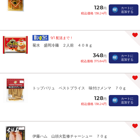
128
カートに
円
追加する
税込価格 138.24円
9/1 配送まで！
菊水 盛岡冷麺 ２人前 ４０８ｇ
348
カートに
円
追加する
税込価格 375.84円
トップバリュ ベストプライス 味付けメンマ ７０ｇ
128
カートに
円
追加する
税込価格 138.24円
伊藤ハム 山頭火監修チャーシュー ７０ｇ