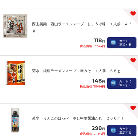
西山製麺 西山ラーメンスープ しょうゆ味 １人前 ４７
ｇ
118
カートに
円
追加する
税込価格 127.44円
菊水 純連ラーメンスープ 辛みそ １人前 ６５ｇ
148
カートに
円
追加する
税込価格 159.84円
菊水 りんごのほっぺ 冷し中華醤油だれ ２００ｍｌ
298
カートに
円
追加する
税込価格 321.84円