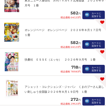
東京ニュース通信社 月刊ＴＶガイド北海道版 ２０２６年９
月号 １冊
582
カートに
円
追加する
税込価格 640.20円
オレンジページ オレンジページ ２０２６年８月１７日号
１冊
582
カートに
円
追加する
税込価格 640.20円
扶桑社 ＥＳＳＥ（エッセ） ２０２６年９月号 １冊
718
カートに
円
追加する
税込価格 789.80円
アシェット・コレクションズ・ジャパン くまのプーさん楽し
い刺しゅう全国版２０２６年８月１９日号 １冊
272
カートに
円
追加する
税込価格 299.20円