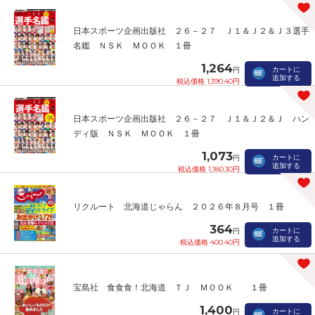
日本スポーツ企画出版社 ２６－２７ Ｊ１＆Ｊ２＆Ｊ３選手
名鑑 ＮＳＫ ＭＯＯＫ １冊
1,264
カートに
円
追加する
税込価格 1,390.40円
日本スポーツ企画出版社 ２６－２７ Ｊ１＆Ｊ２＆Ｊ ハン
ディ版 ＮＳＫ ＭＯＯＫ １冊
1,073
カートに
円
追加する
税込価格 1,180.30円
リクルート 北海道じゃらん ２０２６年８月号 １冊
364
カートに
円
追加する
税込価格 400.40円
宝島社 食食食！北海道 ＴＪ ＭＯＯＫ １冊
1,400
カートに
円