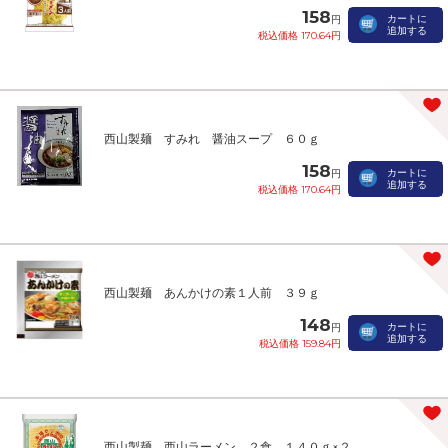
158
カートに
円
追加する
税込価格 170.64円
西山製麺 すみれ 醤油スープ ６０ｇ
158
カートに
円
追加する
税込価格 170.64円
西山製麺 あんかけの素１人前 ３９ｇ
148
カートに
円
追加する
税込価格 159.84円
西山製麺 西山ラーメン ２食 １４０ｇ×２