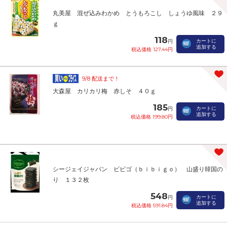
丸美屋 混ぜ込みわかめ とうもろこし しょうゆ風味 ２９
ｇ
118
カートに
円
追加する
税込価格 127.44円
9/8 配送まで！
大森屋 カリカリ梅 赤しそ ４０ｇ
185
カートに
円
追加する
税込価格 199.80円
シージェイジャパン ビビゴ（ｂｉｂｉｇｏ） 山盛り韓国の
り １３２枚
548
カートに
円
追加する
税込価格 591.84円