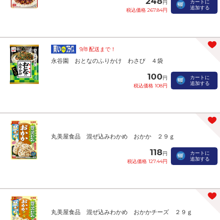
248
カートに
円
追加する
税込価格 267.84円
9/8 配送まで！
永谷園 おとなのふりかけ わさび ４袋
100
カートに
円
追加する
税込価格 108円
丸美屋食品 混ぜ込みわかめ おかか ２９ｇ
118
カートに
円
追加する
税込価格 127.44円
丸美屋食品 混ぜ込みわかめ おかかチーズ ２９ｇ