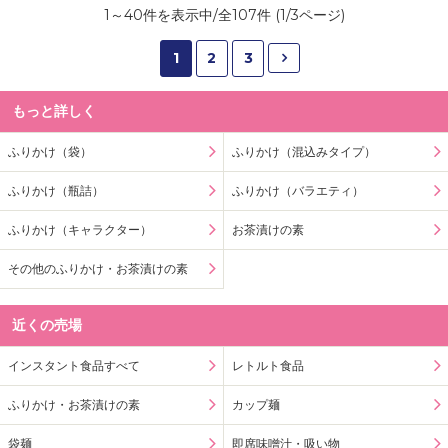
1
～
40
件を表示中/全
107
件 (
1
/
3
ページ)
1
2
3
もっと詳しく
ふりかけ（袋）
ふりかけ（混込みタイプ）
ふりかけ（瓶詰）
ふりかけ（バラエティ）
ふりかけ（キャラクター）
お茶漬けの素
その他のふりかけ・お茶漬けの素
近くの売場
インスタント食品すべて
レトルト食品
ふりかけ・お茶漬けの素
カップ麺
袋麺
即席味噌汁・吸い物