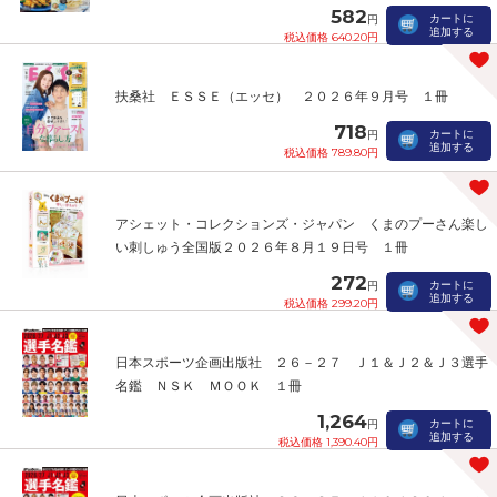
582
カートに
円
追加する
税込価格 640.20円
扶桑社 ＥＳＳＥ（エッセ） ２０２６年９月号 １冊
718
カートに
円
追加する
税込価格 789.80円
アシェット・コレクションズ・ジャパン くまのプーさん楽し
い刺しゅう全国版２０２６年８月１９日号 １冊
272
カートに
円
追加する
税込価格 299.20円
日本スポーツ企画出版社 ２６－２７ Ｊ１＆Ｊ２＆Ｊ３選手
名鑑 ＮＳＫ ＭＯＯＫ １冊
1,264
カートに
円
追加する
税込価格 1,390.40円