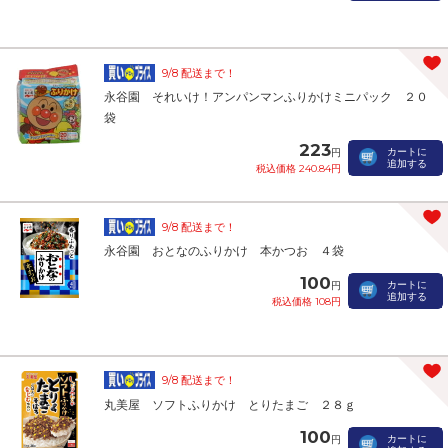
9/8 配送まで！
永谷園 それいけ！アンパンマンふりかけミニパック ２０
袋
223
カートに
円
追加する
税込価格 240.84円
9/8 配送まで！
永谷園 おとなのふりかけ 本かつお ４袋
100
カートに
円
追加する
税込価格 108円
9/8 配送まで！
丸美屋 ソフトふりかけ とりたまご ２８ｇ
100
カートに
円