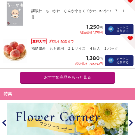
講談社 ちいかわ なんか小さくてかわいいやつ ７ １
冊
1,250
カートに
円
追加する
税込価格 1,375円
8/10(月)配送まで
福島県産 もも徳用 ２Ｌサイズ ４個入 １パック
1,380
カートに
円
追加する
税込価格 1,490.40円
おすすめ商品をもっと見る
特集