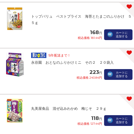
トップバリュ ベストプライス 海苔とたまごのふりかけ ５
５ｇ
168
カートに
円
追加する
税込価格 181.44円
9/8 配送まで！
永谷園 おとなのふりかけミニ その２ ２０袋入
223
カートに
円
追加する
税込価格 240.84円
丸美屋食品 混ぜ込みわかめ 梅じそ ２９ｇ
118
カートに
円
追加する
税込価格 127.44円