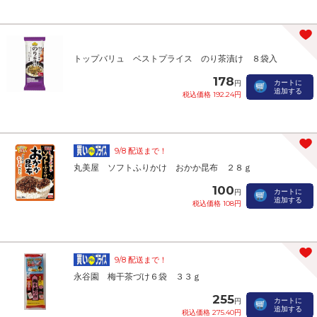
トップバリュ ベストプライス のり茶漬け ８袋入
178
カートに
円
追加する
税込価格 192.24円
9/8 配送まで！
丸美屋 ソフトふりかけ おかか昆布 ２８ｇ
100
カートに
円
追加する
税込価格 108円
9/8 配送まで！
永谷園 梅干茶づけ６袋 ３３ｇ
255
カートに
円
追加する
税込価格 275.40円