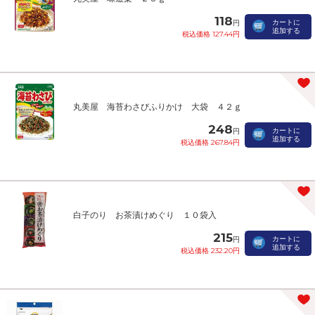
118
カートに
円
追加する
税込価格 127.44円
丸美屋 海苔わさびふりかけ 大袋 ４２ｇ
248
カートに
円
追加する
税込価格 267.84円
白子のり お茶漬けめぐり １０袋入
215
カートに
円
追加する
税込価格 232.20円