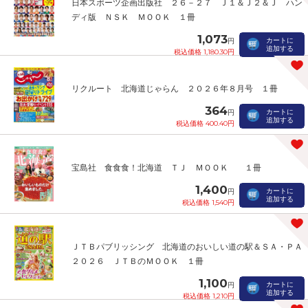
日本スポーツ企画出版社 ２６－２７ Ｊ１＆Ｊ２＆Ｊ ハン
ディ版 ＮＳＫ ＭＯＯＫ １冊
1,073
カートに
円
追加する
税込価格 1,180.30円
リクルート 北海道じゃらん ２０２６年８月号 １冊
364
カートに
円
追加する
税込価格 400.40円
宝島社 食食食！北海道 ＴＪ ＭＯＯＫ １冊
1,400
カートに
円
追加する
税込価格 1,540円
ＪＴＢパブリッシング 北海道のおいしい道の駅＆ＳＡ・ＰＡ
２０２６ ＪＴＢのＭＯＯＫ １冊
1,100
カートに
円
追加する
税込価格 1,210円