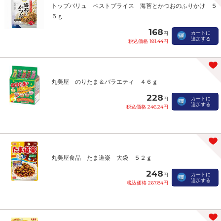
トップバリュ ベストプライス 海苔とかつおのふりかけ ５
５ｇ
168
カートに
円
追加する
税込価格 181.44円
丸美屋 のりたま＆バラエティ ４６ｇ
228
カートに
円
追加する
税込価格 246.24円
丸美屋食品 たま道楽 大袋 ５２ｇ
248
カートに
円
追加する
税込価格 267.84円