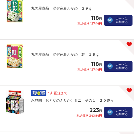
丸美屋食品 混ぜ込みわかめ ２９ｇ
118
カートに
円
追加する
税込価格 127.44円
丸美屋食品 混ぜ込みわかめ 鮭 ２９ｇ
118
カートに
円
追加する
税込価格 127.44円
9/8 配送まで！
永谷園 おとなのふりかけミニ その１ ２０袋入
223
カートに
円
追加する
税込価格 240.84円