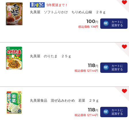
9/8 配送まで！
丸美屋 ソフトふりかけ ちりめん山椒 ２８ｇ
100
カートに
円
追加する
税込価格 108円
丸美屋 のりたま ２５ｇ
118
カートに
円
追加する
税込価格 127.44円
丸美屋食品 混ぜ込みわかめ 若菜 ２９ｇ
118
カートに
円
追加する
税込価格 127.44円