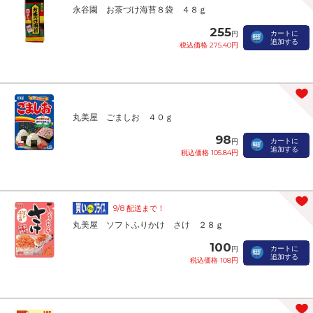
永谷園 お茶づけ海苔８袋 ４８ｇ
255
カートに
円
追加する
税込価格 275.40円
丸美屋 ごましお ４０ｇ
98
カートに
円
追加する
税込価格 105.84円
9/8 配送まで！
丸美屋 ソフトふりかけ さけ ２８ｇ
100
カートに
円
追加する
税込価格 108円