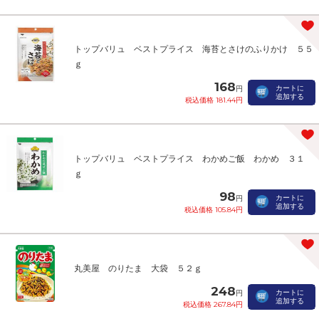
トップバリュ ベストプライス 海苔とさけのふりかけ ５５
ｇ
168
カートに
円
追加する
税込価格 181.44円
トップバリュ ベストプライス わかめご飯 わかめ ３１
ｇ
98
カートに
円
追加する
税込価格 105.84円
丸美屋 のりたま 大袋 ５２ｇ
248
カートに
円
追加する
税込価格 267.84円