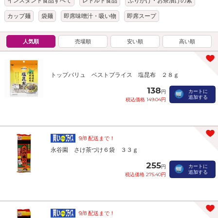
インスタント食品すべて
レトルト食品
ふりかけ・お茶漬けの素
カップ麺
袋麺
即席味噌汁・吸い物
即席スープ
人気順
売場順
安い順
高い順
トップバリュ ベストプライス 塩昆布 ２８ｇ
138
カートに
円
追加する
税込価格 149.04円
9/8 配送まで！
永谷園 さけ茶づけ６袋 ３３ｇ
255
カートに
円
追加する
税込価格 275.40円
9/8 配送まで！