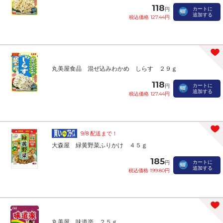
118
カートに
円
追加する
税込価格 127.44円
丸美屋食品 混ぜ込みわかめ しらす ２９ｇ
118
カートに
円
追加する
税込価格 127.44円
9/8 配送まで！
大森屋 緑黄野菜ふりかけ ４５ｇ
185
カートに
円
追加する
税込価格 199.80円
丸美屋 味道楽 ２５ｇ