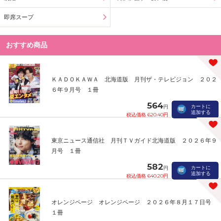
即席スープ
おすすめ商品
ＫＡＤＯＫＡＷＡ 北海道版 月刊ザ・テレビジョン ２０２
６年９月号 １冊
564
カートに
円
追加する
税込価格 620.40円
東京ニュース通信社 月刊ＴＶガイド北海道版 ２０２６年９
月号 １冊
582
カートに
円
追加する
税込価格 640.20円
オレンジページ オレンジページ ２０２６年８月１７日号
１冊