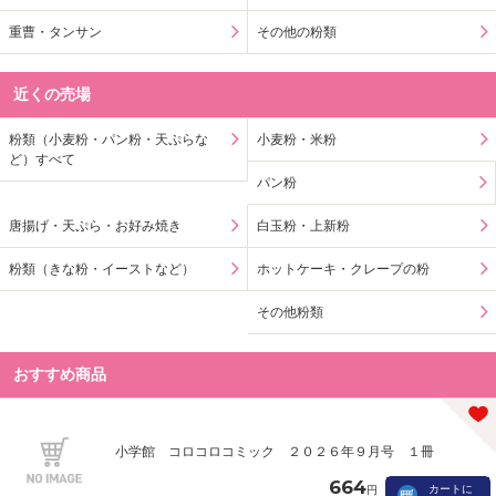
重曹・タンサン
その他の粉類
近くの売場
粉類（小麦粉・パン粉・天ぷらな
小麦粉・米粉
ど）すべて
パン粉
唐揚げ・天ぷら・お好み焼き
白玉粉・上新粉
粉類（きな粉・イーストなど）
ホットケーキ・クレープの粉
その他粉類
おすすめ商品
小学館 コロコロコミック ２０２６年９月号 １冊
664
カートに
円