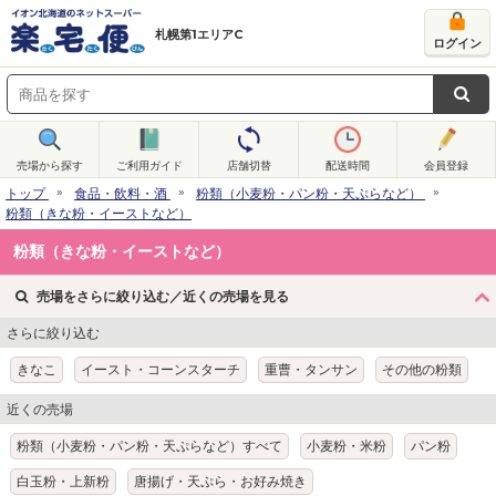
札幌第1エリアC
ログイン
売場から探す
ご利用ガイド
店舗切替
配送時間
会員登録
トップ
食品・飲料・酒
粉類（小麦粉・パン粉・天ぷらなど）
粉類（きな粉・イーストなど）
粉類（きな粉・イーストなど）
売場をさらに絞り込む／近くの売場を見る
さらに絞り込む
きなこ
イースト・コーンスターチ
重曹・タンサン
その他の粉類
近くの売場
粉類（小麦粉・パン粉・天ぷらなど）すべて
小麦粉・米粉
パン粉
白玉粉・上新粉
唐揚げ・天ぷら・お好み焼き