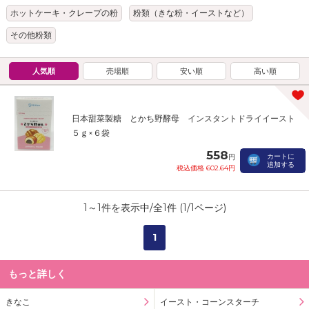
ホットケーキ・クレープの粉
粉類（きな粉・イーストなど）
その他粉類
人気順
売場順
安い順
高い順
日本甜菜製糖 とかち野酵母 インスタントドライイースト
５ｇ×６袋
558
カートに
円
追加する
税込価格 602.64円
1
～
1
件を表示中/全
1
件 (
1
/
1
ページ)
1
もっと詳しく
きなこ
イースト・コーンスターチ