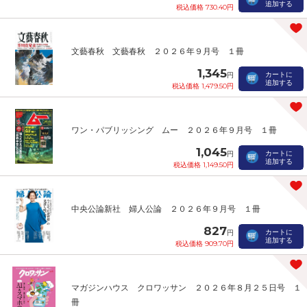
追加する
税込価格 730.40円
文藝春秋 文藝春秋 ２０２６年９月号 １冊
1,345
カートに
円
追加する
税込価格 1,479.50円
ワン・パブリッシング ムー ２０２６年９月号 １冊
1,045
カートに
円
追加する
税込価格 1,149.50円
中央公論新社 婦人公論 ２０２６年９月号 １冊
827
カートに
円
追加する
税込価格 909.70円
マガジンハウス クロワッサン ２０２６年８月２５日号 １
冊