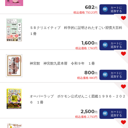
682
カートに
円
追加する
税込価格 750.20円
ＳＢクリエイティブ 科学的に証明されたすごい習慣大百科
１冊
1,600
カートに
円
追加する
税込価格 1,760円
神宮館 神宮館九星本暦 令和９年 １冊
800
カートに
円
追加する
税込価格 880円
オーバーラップ ポケモン公式ぜんこく図鑑１９９６－２０２
６ １冊
2,500
カートに
円
追加する
税込価格 2,750円