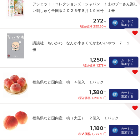
アシェット・コレクションズ・ジャパン くまのプーさん楽し
い刺しゅう全国版２０２６年８月１９日号 １冊
272
カートに
円
追加する
税込価格 299.20円
講談社 ちいかわ なんか小さくてかわいいやつ ７ １
冊
1,250
カートに
円
追加する
税込価格 1,375円
福島県など国内産 桃 ４個入 １パック
1,380
カートに
円
追加する
税込価格 1,490.40円
福島県など国内産 桃（大玉） ２個入 １パック
1,180
カートに
円
追加する
税込価格 1,274.40円