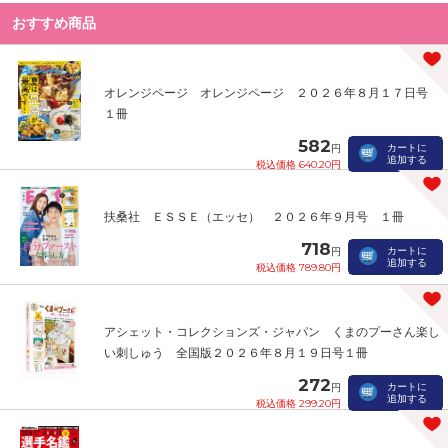
おすすめ商品
オレンジページ オレンジページ ２０２６年８月１７日号
１冊
582
カートに
円
追加する
税込価格 640.20円
扶桑社 ＥＳＳＥ（エッセ） ２０２６年９月号 １冊
718
カートに
円
追加する
税込価格 789.80円
アシェット・コレクションズ・ジャパン くまのプーさん楽し
い刺しゅう 全国版２０２６年８月１９日号１冊
272
カートに
円
追加する
税込価格 299.20円