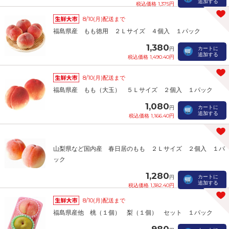
追加する
税込価格 1,375円
8/10(月)配送まで
福島県産 もも徳用 ２Ｌサイズ ４個入 １パック
1,380
カートに
円
追加する
税込価格 1,490.40円
8/10(月)配送まで
福島県産 もも（大玉） ５Ｌサイズ ２個入 １パック
1,080
カートに
円
追加する
税込価格 1,166.40円
山梨県など国内産 春日居のもも ２Ｌサイズ ２個入 １パ
ック
1,280
カートに
円
追加する
税込価格 1,382.40円
8/10(月)配送まで
福島県産他 桃（１個） 梨（１個） セット １パック
980