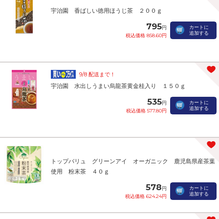
宇治園 香ばしい徳用ほうじ茶 ２００ｇ
795
カートに
円
追加する
税込価格 858.60円
9/8 配送まで！
宇治園 水出しうまい烏龍茶黄金桂入り １５０ｇ
535
カートに
円
追加する
税込価格 577.80円
トップバリュ グリーンアイ オーガニック 鹿児島県産茶葉
使用 粉末茶 ４０ｇ
578
カートに
円
追加する
税込価格 624.24円