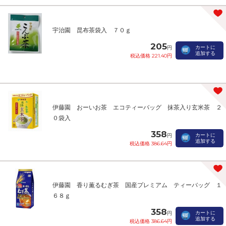
宇治園 昆布茶袋入 ７０ｇ
205
カートに
円
追加する
税込価格 221.40円
伊藤園 おーいお茶 エコティーバッグ 抹茶入り玄米茶 ２
０袋入
358
カートに
円
追加する
税込価格 386.64円
伊藤園 香り薫るむぎ茶 国産プレミアム ティーバッグ １
６８ｇ
358
カートに
円
追加する
税込価格 386.64円