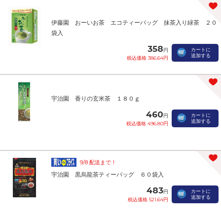
伊藤園 おーいお茶 エコティーバッグ 抹茶入り緑茶 ２０
袋入
358
カートに
円
追加する
税込価格 386.64円
宇治園 香りの玄米茶 １８０ｇ
460
カートに
円
追加する
税込価格 496.80円
9/8 配送まで！
宇治園 黒烏龍茶ティーバッグ ６０袋入
483
カートに
円
追加する
税込価格 521.64円