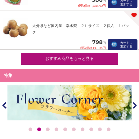
カートに
円
追加する
税込価格 1,058.40円
大分県など国内産 幸水梨 ２Ｌサイズ ２個入 １パッ
ク
798
カートに
円
追加する
税込価格 861.84円
おすすめ商品をもっと見る
特集