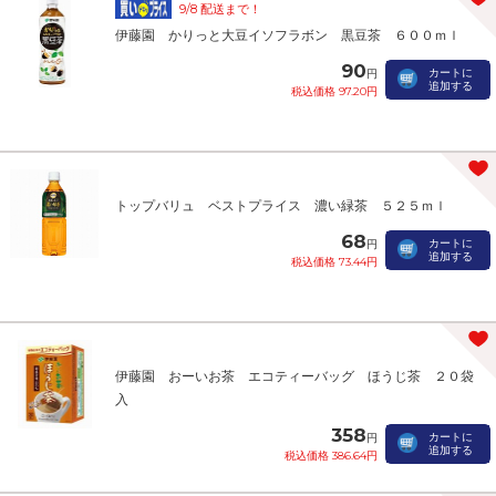
9/8 配送まで！
伊藤園 かりっと大豆イソフラボン 黒豆茶 ６００ｍｌ
90
カートに
円
追加する
税込価格 97.20円
トップバリュ ベストプライス 濃い緑茶 ５２５ｍｌ
68
カートに
円
追加する
税込価格 73.44円
伊藤園 おーいお茶 エコティーバッグ ほうじ茶 ２０袋
入
358
カートに
円
追加する
税込価格 386.64円