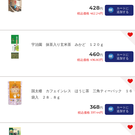
428
カートに
円
追加する
税込価格 462.24円
宇治園 抹茶入り玄米茶 みかど １２０ｇ
460
カートに
円
追加する
税込価格 496.80円
国太楼 カフェインレス ほうじ茶 三角ティーパック １６
袋入 ２８．８ｇ
368
カートに
円
追加する
税込価格 397.44円