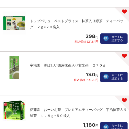
トップバリュ ベストプライス 抹茶入り緑茶 ティーバッ
グ ２ｇ×２０袋入
298
カートに
円
追加する
税込価格 321.84円
宇治園 香ばしい徳用抹茶入り玄米茶 ２７０ｇ
740
カートに
円
追加する
税込価格 799.20円
伊藤園 おーいお茶 プレミアムティーバッグ 宇治抹茶入り
緑茶 １．８ｇ×５０袋入
1,180
カートに
円
追加する