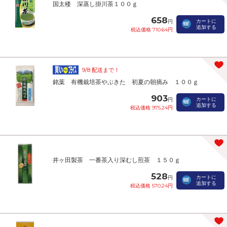
国太楼 深蒸し掛川茶１００ｇ
658
カートに
円
追加する
税込価格 710.64円
9/8 配送まで！
銘葉 有機栽培茶やぶきた 初夏の朝摘み １００ｇ
903
カートに
円
追加する
税込価格 975.24円
井ヶ田製茶 一番茶入り深むし煎茶 １５０ｇ
528
カートに
円
追加する
税込価格 570.24円