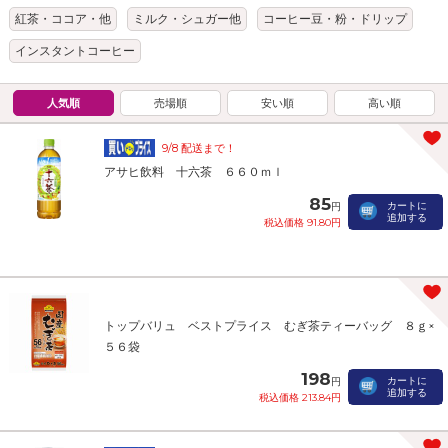
紅茶・ココア・他
ミルク・シュガー他
コーヒー豆・粉・ドリップ
インスタントコーヒー
人気順
売場順
安い順
高い順
9/8 配送まで！
アサヒ飲料 十六茶 ６６０ｍｌ
85
カートに
円
追加する
税込価格 91.80円
トップバリュ ベストプライス むぎ茶ティーバッグ ８ｇ×
５６袋
198
カートに
円
追加する
税込価格 213.84円