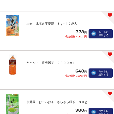
土倉 北海道産麦茶 ８ｇ×４０袋入
378
カートに
円
追加する
税込価格 408.24円
ヤクルト 蕃爽麗茶 ２０００ｍｌ
648
カートに
円
追加する
税込価格 699.84円
伊藤園 おーいお茶 さらさら緑茶 ８０ｇ
980
カートに
円
追加する