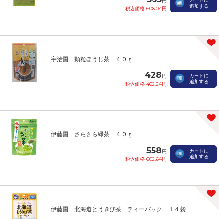
カートに
円
追加する
税込価格 608.04円
宇治園 顆粒ほうじ茶 ４０ｇ
428
カートに
円
追加する
税込価格 462.24円
伊藤園 さらさら緑茶 ４０ｇ
558
カートに
円
追加する
税込価格 602.64円
伊藤園 北海道とうきび茶 ティーバック １４袋