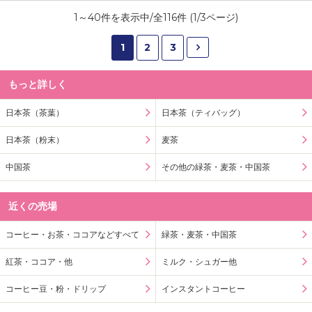
1
～
40
件を表示中/全
116
件 (
1
/
3
ページ)
1
2
3
もっと詳しく
日本茶（茶葉）
日本茶（ティバッグ）
日本茶（粉末）
麦茶
中国茶
その他の緑茶・麦茶・中国茶
近くの売場
コーヒー・お茶・ココアなどすべて
緑茶・麦茶・中国茶
紅茶・ココア・他
ミルク・シュガー他
コーヒー豆・粉・ドリップ
インスタントコーヒー