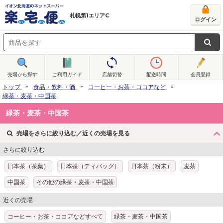
札幌第1エリアC
ログイン
売場から探す
ご利用ガイド
店舗切替
配送時間
会員登録
トップ
食品・飲料・酒
コーヒー・お茶・ココアなど
緑茶・麦茶・中国茶
緑茶・麦茶・中国茶
売場をさらに絞り込む／近くの売場を見る
さらに絞り込む
日本茶（茶葉）
日本茶（ティバッグ）
日本茶（粉末）
麦茶
中国茶
その他の緑茶・麦茶・中国茶
近くの売場
コーヒー・お茶・ココアなどすべて
緑茶・麦茶・中国茶