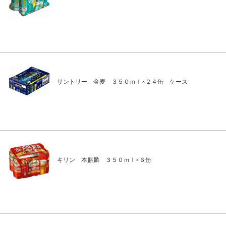
サントリー 金麦 ３５０ｍｌ×２４缶 ケース
キリン 本麒麟 ３５０ｍｌ×６缶