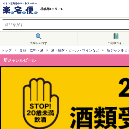
札幌第1エリアC
売場から探す
ご利用ガイド
トップ
食品・飲料・酒
酒・焼酎・ビール・ワインなど
新ジャンルビ
新ジャンルビール