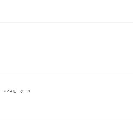
ｌ×２４缶 ケース