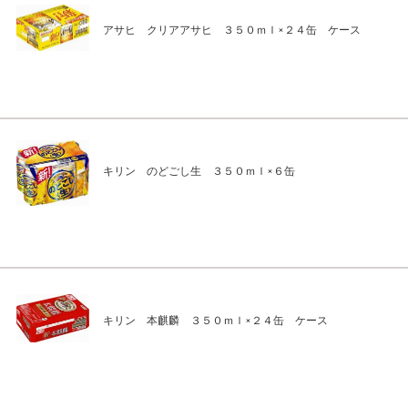
アサヒ クリアアサヒ ３５０ｍｌ×２４缶 ケース
キリン のどごし生 ３５０ｍｌ×６缶
キリン 本麒麟 ３５０ｍｌ×２４缶 ケース