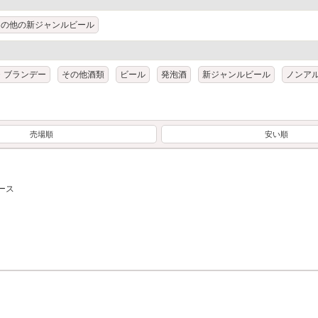
その他の新ジャンルビール
・ブランデー
その他酒類
ビール
発泡酒
新ジャンルビール
ノンア
売場順
安い順
ース