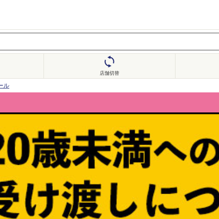
店舗切替
ール