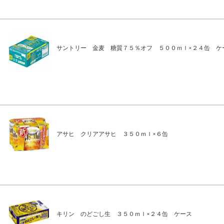
サントリー 金麦 糖質７５％オフ ５００ｍｌ×２４缶 ケ
アサヒ クリアアサヒ ３５０ｍｌ×６缶
キリン のどごし生 ３５０ｍｌ×２４缶 ケース