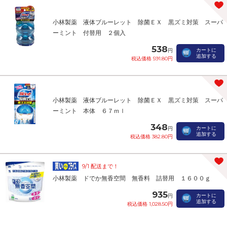
小林製薬 液体ブルーレット 除菌ＥＸ 黒ズミ対策 スーパ
ーミント 付替用 ２個入
538
カートに
円
追加する
税込価格 591.80円
小林製薬 液体ブルーレット 除菌ＥＸ 黒ズミ対策 スーパ
ーミント 本体 ６７ｍｌ
348
カートに
円
追加する
税込価格 382.80円
9/1 配送まで！
小林製薬 ドでか無香空間 無香料 詰替用 １６００ｇ
935
カートに
円
追加する
税込価格 1,028.50円