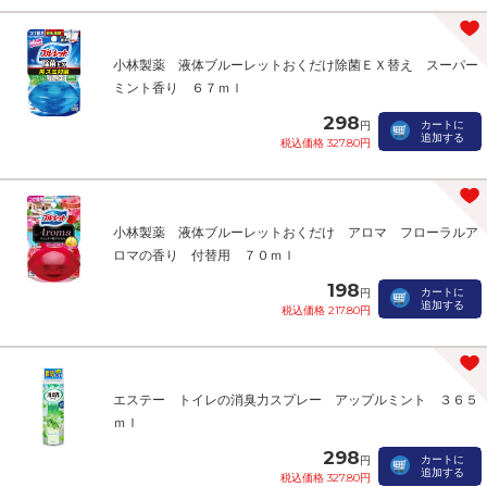
小林製薬 液体ブルーレットおくだけ除菌ＥＸ替え スーパー
ミント香り ６７ｍｌ
298
カートに
円
追加する
税込価格 327.80円
小林製薬 液体ブルーレットおくだけ アロマ フローラルア
ロマの香り 付替用 ７０ｍｌ
198
カートに
円
追加する
税込価格 217.80円
エステー トイレの消臭力スプレー アップルミント ３６５
ｍｌ
298
カートに
円
追加する
税込価格 327.80円