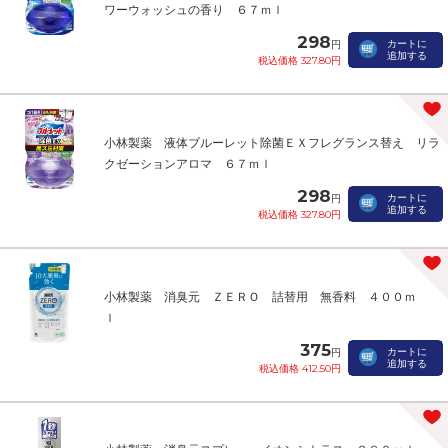
ワーウォッシュの香り ６７ｍｌ
298
カートに
円
追加する
税込価格 327.80円
小林製薬 液体ブルーレット除菌ＥＸフレグランス替え リラ
クゼーションアロマ ６７ｍｌ
298
カートに
円
追加する
税込価格 327.80円
小林製薬 消臭元 ＺＥＲＯ 詰替用 無香料 ４００ｍ
ｌ
375
カートに
円
追加する
税込価格 412.50円