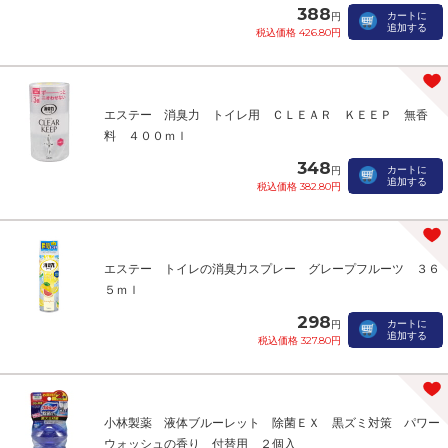
388
カートに
円
追加する
税込価格 426.80円
エステー 消臭力 トイレ用 ＣＬＥＡＲ ＫＥＥＰ 無香
料 ４００ｍｌ
348
カートに
円
追加する
税込価格 382.80円
エステー トイレの消臭力スプレー グレープフルーツ ３６
５ｍｌ
298
カートに
円
追加する
税込価格 327.80円
小林製薬 液体ブルーレット 除菌ＥＸ 黒ズミ対策 パワー
ウォッシュの香り 付替用 ２個入