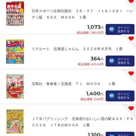
日本スポーツ企画出版社 ２６－２７ Ｊ１＆Ｊ２＆Ｊ ハン
ディ版 ＮＳＫ ＭＯＯＫ １冊
1,073
カートに
円
追加する
税込価格 1,180.30円
リクルート 北海道じゃらん ２０２６年８月号 １冊
364
カートに
円
追加する
税込価格 400.40円
宝島社 食食食！北海道 ＴＪ ＭＯＯＫ １冊
1,400
カートに
円
追加する
税込価格 1,540円
ＪＴＢパブリッシング 北海道のおいしい道の駅＆ＳＡ・ＰＡ
２０２６ ＪＴＢのＭＯＯＫ １冊
1,100
カートに
円