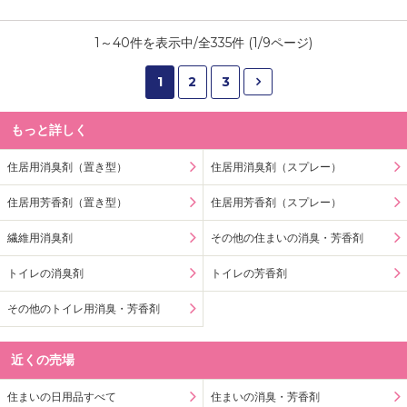
1
～
40
件を表示中/全
335
件 (
1
/
9
ページ)
1
2
3
もっと詳しく
住居用消臭剤（置き型）
住居用消臭剤（スプレー）
住居用芳香剤（置き型）
住居用芳香剤（スプレー）
繊維用消臭剤
その他の住まいの消臭・芳香剤
トイレの消臭剤
トイレの芳香剤
その他のトイレ用消臭・芳香剤
近くの売場
住まいの日用品すべて
住まいの消臭・芳香剤