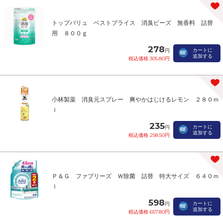
トップバリュ ベストプライス 消臭ビーズ 無香料 詰替
用 ８００ｇ
278
カートに
円
追加する
税込価格 305.80円
小林製薬 消臭元スプレー 爽やかはじけるレモン ２８０ｍ
ｌ
235
カートに
円
追加する
税込価格 258.50円
Ｐ＆Ｇ ファブリーズ Ｗ除菌 詰替 特大サイズ ６４０ｍ
ｌ
598
カートに
円
追加する
税込価格 657.80円