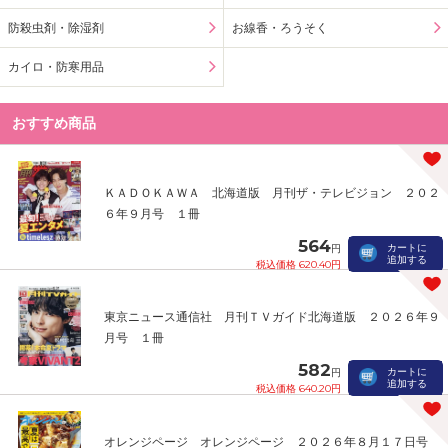
防殺虫剤・除湿剤
お線香・ろうそく
カイロ・防寒用品
おすすめ商品
ＫＡＤＯＫＡＷＡ 北海道版 月刊ザ・テレビジョン ２０２
６年９月号 １冊
564
カートに
円
追加する
税込価格 620.40円
東京ニュース通信社 月刊ＴＶガイド北海道版 ２０２６年９
月号 １冊
582
カートに
円
追加する
税込価格 640.20円
オレンジページ オレンジページ ２０２６年８月１７日号