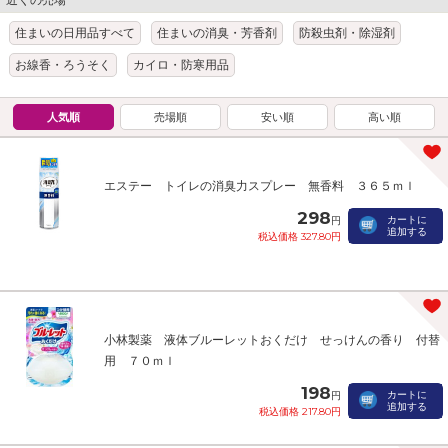
住まいの日用品すべて
住まいの消臭・芳香剤
防殺虫剤・除湿剤
お線香・ろうそく
カイロ・防寒用品
人気順
売場順
安い順
高い順
エステー トイレの消臭力スプレー 無香料 ３６５ｍｌ
298
カートに
円
追加する
税込価格 327.80円
小林製薬 液体ブルーレットおくだけ せっけんの香り 付替
用 ７０ｍｌ
198
カートに
円
追加する
税込価格 217.80円