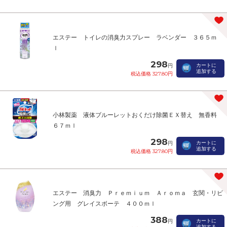
エステー トイレの消臭力スプレー ラベンダー ３６５ｍ
ｌ
298
カートに
円
追加する
税込価格 327.80円
小林製薬 液体ブルーレットおくだけ除菌ＥＸ替え 無香料
６７ｍｌ
298
カートに
円
追加する
税込価格 327.80円
エステー 消臭力 Ｐｒｅｍｉｕｍ Ａｒｏｍａ 玄関・リビ
ング用 グレイスボーテ ４００ｍｌ
388
カートに
円
追加する