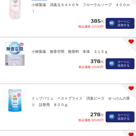
小林製薬 消臭元ＳＡＶＯＮ フローラルソープ ４００ｍ
ｌ
385
カートに
円
追加する
税込価格 423.50円
小林製薬 無香空間 無香料 本体 ３１５ｇ
378
カートに
円
追加する
税込価格 415.80円
トップバリュ ベストプライス 消臭ビーズ せっけんの香
り 詰替用 ８００ｇ
278
カートに
円
追加する
税込価格 305.80円