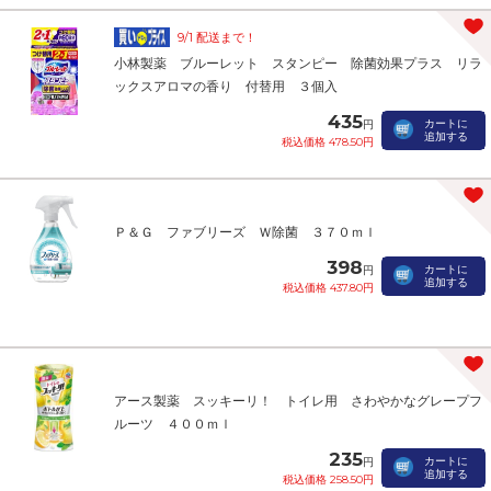
9/1 配送まで！
小林製薬 ブルーレット スタンピー 除菌効果プラス リラ
ックスアロマの香り 付替用 ３個入
435
カートに
円
追加する
税込価格 478.50円
Ｐ＆Ｇ ファブリーズ Ｗ除菌 ３７０ｍｌ
398
カートに
円
追加する
税込価格 437.80円
アース製薬 スッキーリ！ トイレ用 さわやかなグレープフ
ルーツ ４００ｍｌ
235
カートに
円
追加する
税込価格 258.50円