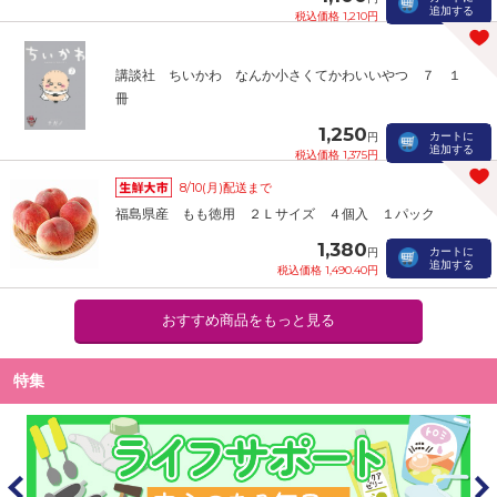
追加する
税込価格 1,210円
講談社 ちいかわ なんか小さくてかわいいやつ ７ １
冊
1,250
カートに
円
追加する
税込価格 1,375円
8/10(月)配送まで
福島県産 もも徳用 ２Ｌサイズ ４個入 １パック
1,380
カートに
円
追加する
税込価格 1,490.40円
おすすめ商品をもっと見る
特集