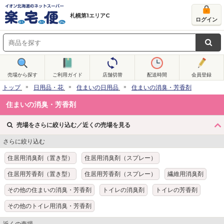
札幌第1エリアC
ログイン
売場から探す
ご利用ガイド
店舗切替
配送時間
会員登録
トップ
日用品・花
住まいの日用品
住まいの消臭・芳香剤
住まいの消臭・芳香剤
売場をさらに絞り込む／近くの売場を見る
さらに絞り込む
住居用消臭剤（置き型）
住居用消臭剤（スプレー）
住居用芳香剤（置き型）
住居用芳香剤（スプレー）
繊維用消臭剤
その他の住まいの消臭・芳香剤
トイレの消臭剤
トイレの芳香剤
その他のトイレ用消臭・芳香剤
近くの売場