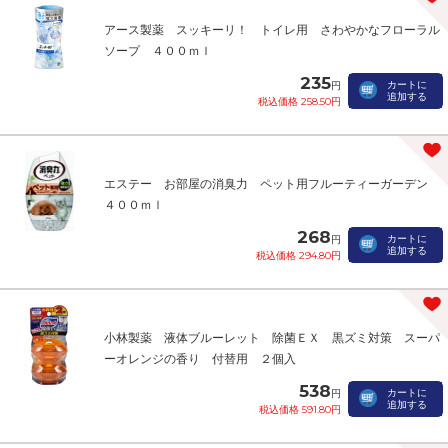
アース製薬 スッキーリ！ トイレ用 さわやかなフローラル
ソープ ４００ｍｌ
235
カートに
円
追加する
税込価格 258.50円
エステー お部屋の消臭力 ペット用フルーティーガーデン
４００ｍｌ
268
カートに
円
追加する
税込価格 294.80円
小林製薬 液体ブルーレット 除菌ＥＸ 黒ズミ対策 スーパ
ーオレンジの香り 付替用 ２個入
538
カートに
円
追加する
税込価格 591.80円