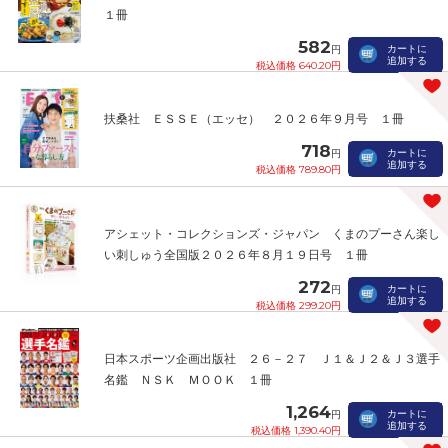
１冊
582
カートに
円
追加する
税込価格 640.20円
扶桑社 ＥＳＳＥ（エッセ） ２０２６年９月号 １冊
718
カートに
円
追加する
税込価格 789.80円
アシェット・コレクションズ・ジャパン くまのプーさん楽し
い刺しゅう全国版２０２６年８月１９日号 １冊
272
カートに
円
追加する
税込価格 299.20円
日本スポーツ企画出版社 ２６－２７ Ｊ１＆Ｊ２＆Ｊ３選手
名鑑 ＮＳＫ ＭＯＯＫ １冊
1,264
カートに
円
追加する
税込価格 1,390.40円