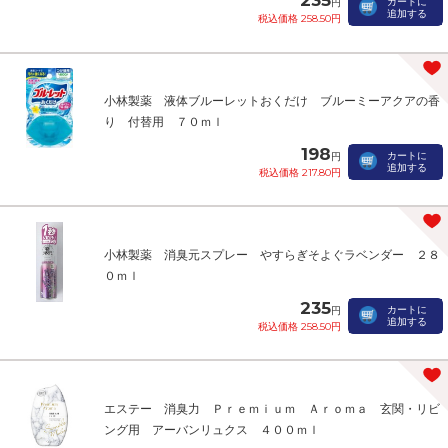
235
カートに
円
追加する
税込価格 258.50円
小林製薬 液体ブルーレットおくだけ ブルーミーアクアの香
り 付替用 ７０ｍｌ
198
カートに
円
追加する
税込価格 217.80円
小林製薬 消臭元スプレー やすらぎそよぐラベンダー ２８
０ｍｌ
235
カートに
円
追加する
税込価格 258.50円
エステー 消臭力 Ｐｒｅｍｉｕｍ Ａｒｏｍａ 玄関・リビ
ング用 アーバンリュクス ４００ｍｌ