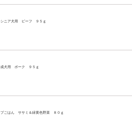
 シニア犬用 ビーフ ９５ｇ
 成犬用 ポーク ９５ｇ
ープごはん ササミ＆緑黄色野菜 ８０ｇ