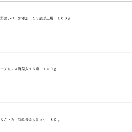
＆野菜いり 無添加 １３歳以上用 １００ｇ
リーチキン＆野菜入１５歳 １００ｇ
とりささみ 鶏軟骨＆人参入り ８０ｇ