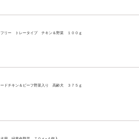
ンフリー トレータイプ チキン＆野菜 １００ｇ
フードチキン＆ビーフ野菜入り 高齢犬 ３７５ｇ
犬用 緑黄色野菜 ７０ｇ×４個入