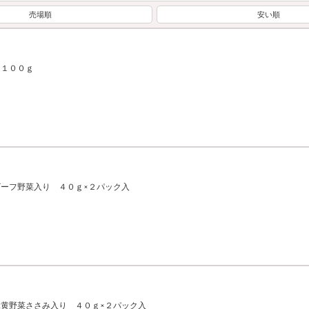
売場順
安い順
 １００ｇ
ーフ野菜入り ４０ｇ×２パック入
黄野菜ささみ入り ４０ｇ×２パック入