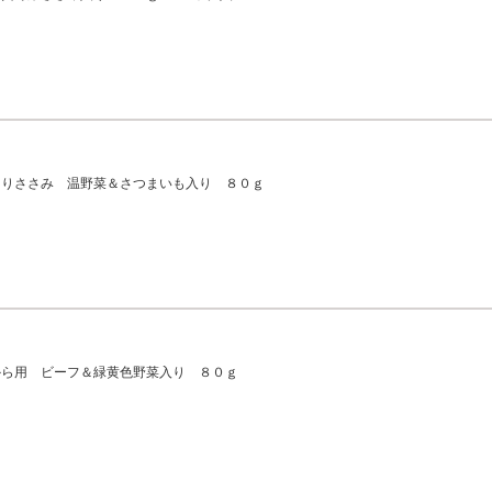
とりささみ 温野菜＆さつまいも入り ８０ｇ
から用 ビーフ＆緑黄色野菜入り ８０ｇ