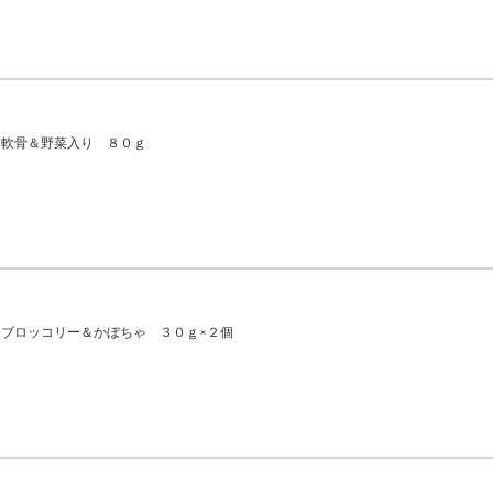
鳥軟骨＆野菜入り ８０ｇ
ブロッコリー＆かぼちゃ ３０ｇ×２個