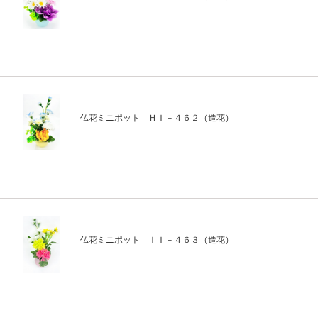
仏花ミニポット ＨＩ－４６２（造花）
仏花ミニポット ＩＩ－４６３（造花）