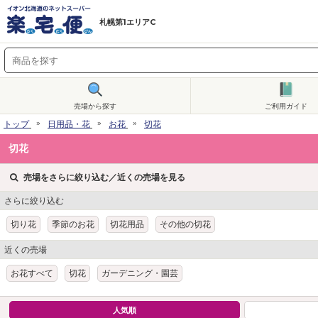
札幌第1エリアC
売場から探す
ご利用ガイド
トップ
日用品・花
お花
切花
切花
売場をさらに絞り込む／近くの売場を見る
さらに絞り込む
切り花
季節のお花
切花用品
その他の切花
近くの売場
お花すべて
切花
ガーデニング・園芸
人気順