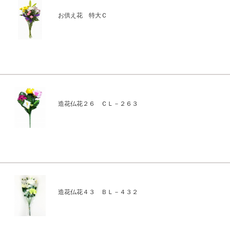
お供え花 特大Ｃ
造花仏花２６ ＣＬ－２６３
造花仏花４３ ＢＬ－４３２