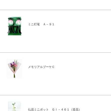
ミニ灯篭 Ａ－９１
メモリアルブーケＣ
仏花ミニポット ＧＩ－４６１（造花）