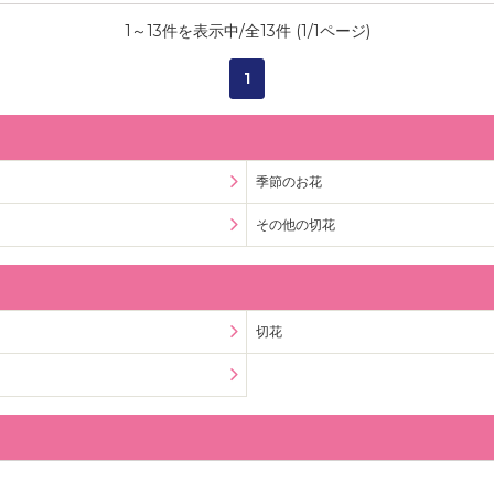
1
～
13
件を表示中/全
13
件 (
1
/
1
ページ)
1
季節のお花
その他の切花
切花