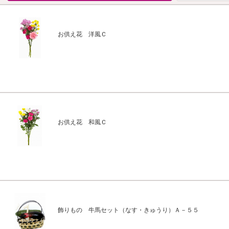
お供え花 洋風Ｃ
お供え花 和風Ｃ
飾りもの 牛馬セット（なす・きゅうり）Ａ－５５