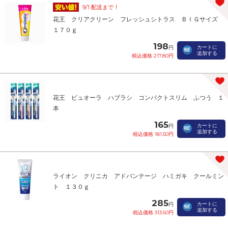
9/1 配送まで！
花王 クリアクリーン フレッシュシトラス ＢＩＧサイズ
１７０ｇ
198
カートに
円
追加する
税込価格 217.80円
花王 ピュオーラ ハブラシ コンパクトスリム ふつう １
本
165
カートに
円
追加する
税込価格 181.50円
ライオン クリニカ アドバンテージ ハミガキ クールミン
ト １３０ｇ
285
カートに
円
追加する
税込価格 313.50円