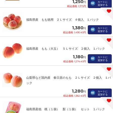
1,250
カートに
円
追加する
税込価格 1,375円
福島県産 もも徳用 ２Ｌサイズ ４個入 １パック
1,380
カートに
円
追加する
税込価格 1,490.40円
福島県産 もも（大玉） ５Ｌサイズ ２個入 １パック
1,180
カートに
円
追加する
税込価格 1,274.40円
山梨県など国内産 春日居のもも ２Ｌサイズ ２個入 １パ
ック
1,280
カートに
円
追加する
税込価格 1,382.40円
福島県産他 桃（１個） 梨（１個） セット １パック