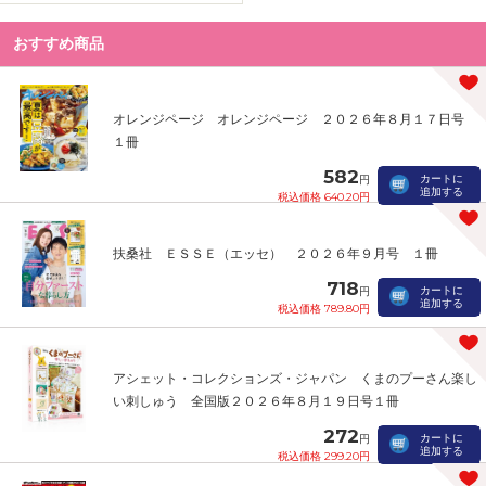
おすすめ商品
オレンジページ オレンジページ ２０２６年８月１７日号
１冊
582
カートに
円
追加する
税込価格 640.20円
扶桑社 ＥＳＳＥ（エッセ） ２０２６年９月号 １冊
718
カートに
円
追加する
税込価格 789.80円
アシェット・コレクションズ・ジャパン くまのプーさん楽し
い刺しゅう 全国版２０２６年８月１９日号１冊
272
カートに
円
追加する
税込価格 299.20円