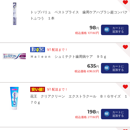
トップバリュ ベストプライス 歯周ケアハブラシ超コンパク
トふつう １本
98
カートに
円
追加する
税込価格 107.80円
9/1 配送まで！
Ｈａｌｅｏｎ シュミテクト歯周病ケア ９５ｇ
635
カートに
円
追加する
税込価格 698.50円
9/1 配送まで！
花王 クリアクリーン エクストラクール ＢＩＧサイズ １
７０ｇ
198
カートに
円
追加する
税込価格 217.80円