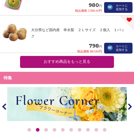
980
カートに
円
追加する
税込価格 1,058.40円
大分県など国内産 幸水梨 ２Ｌサイズ ２個入 １パッ
ク
798
カートに
円
追加する
税込価格 861.84円
おすすめ商品をもっと見る
特集