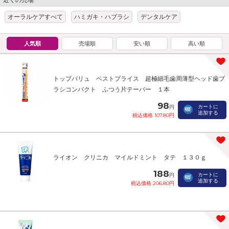
オーラルケアすべて
ハミガキ・ハブラシ
デンタルケア
人気順
売場順
安い順
高い順
トップバリュ ベストプライス 超極細毛歯周薄型ヘッド歯ブ
ラシコンパクト ふつう片テーバー １本
98
カートに
円
追加する
税込価格 107.80円
ライオン クリニカ マイルドミント タテ １３０ｇ
188
カートに
円
追加する
税込価格 206.80円