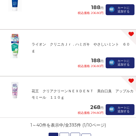
188
カートに
円
追加する
税込価格 206.80円
ライオン クリニカＪｒ．ハミガキ やさしいミント ６０
ｇ
188
カートに
円
追加する
税込価格 206.80円
花王 クリアクリーンＮＥＸＤＥＮＴ 美白口臭 アップルカ
モミール １１０ｇ
268
カートに
円
追加する
税込価格 294.80円
1
～
40
件を表示中/全
393
件 (
1
/
10
ページ)