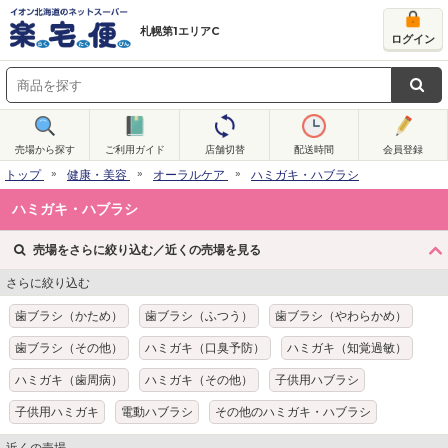
札幌第1エリアC
ログイン
売場から探す
ご利用ガイド
店舗切替
配送時間
会員登録
トップ
健康・美容
オーラルケア
ハミガキ・ハブラシ
ハミガキ・ハブラシ
売場をさらに絞り込む／近くの売場を見る
さらに絞り込む
歯ブラシ（かため）
歯ブラシ（ふつう）
歯ブラシ（やわらかめ）
歯ブラシ（その他）
ハミガキ（口臭予防）
ハミガキ（知覚過敏）
ハミガキ（歯周病）
ハミガキ（その他）
子供用ハブラシ
子供用ハミガキ
電動ハブラシ
その他のハミガキ・ハブラシ
近くの売場