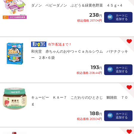
ダノン ベビーダノン ぶどう＆緑黄色野菜 ４５ｇ×４
238
カートに
円
追加する
税込価格 257.04円
8/31 配送まで！
和光堂 赤ちゃんのおやつ＋Ｃａカルシウム バナナクッキ
ー ２本×６袋
193
カートに
円
追加する
税込価格 208.44円
キューピー ＫＡー７ こだわりのひとさじ 鯛雑炊 ７０
ｇ
188
カートに
円
追加する
税込価格 203.04円