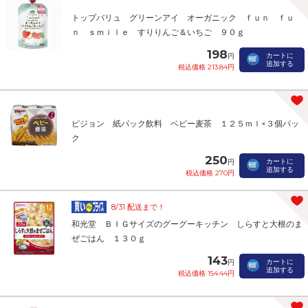
トップバリュ グリーンアイ オーガニック ｆｕｎ ｆｕ
ｎ ｓｍｉｌｅ すりりんご＆いちご ９０ｇ
198
カートに
円
追加する
税込価格 213.84円
ピジョン 紙パック飲料 ベビー麦茶 １２５ｍｌ×３個パッ
ク
250
カートに
円
追加する
税込価格 270円
8/31 配送まで！
和光堂 ＢＩＧサイズのグーグーキッチン しらすと大根のま
ぜごはん １３０ｇ
143
カートに
円
追加する
税込価格 154.44円