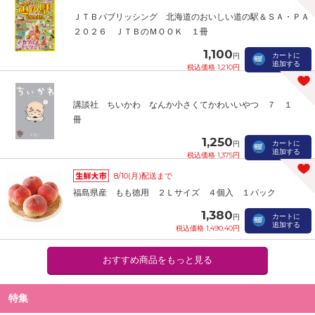
ＪＴＢパブリッシング 北海道のおいしい道の駅＆ＳＡ・ＰＡ
２０２６ ＪＴＢのＭＯＯＫ １冊
1,100
カートに
円
追加する
税込価格 1,210円
講談社 ちいかわ なんか小さくてかわいいやつ ７ １
冊
1,250
カートに
円
追加する
税込価格 1,375円
8/10(月)配送まで
福島県産 もも徳用 ２Ｌサイズ ４個入 １パック
1,380
カートに
円
追加する
税込価格 1,490.40円
おすすめ商品をもっと見る
特集