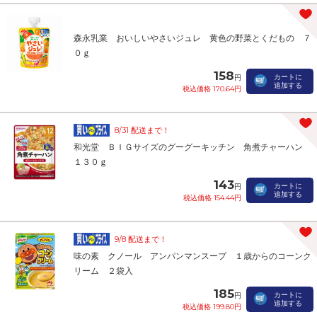
森永乳業 おいしいやさいジュレ 黄色の野菜とくだもの ７
０ｇ
158
カートに
円
追加する
税込価格 170.64円
8/31 配送まで！
和光堂 ＢＩＧサイズのグーグーキッチン 角煮チャーハン
１３０ｇ
143
カートに
円
追加する
税込価格 154.44円
9/8 配送まで！
味の素 クノール アンパンマンスープ １歳からのコーンク
リーム ２袋入
185
カートに
円
追加する
税込価格 199.80円