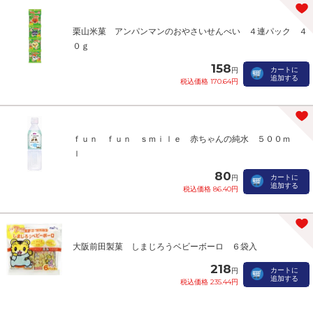
栗山米菓 アンパンマンのおやさいせんべい ４連パック ４
０ｇ
158
カートに
円
追加する
税込価格 170.64円
ｆｕｎ ｆｕｎ ｓｍｉｌｅ 赤ちゃんの純水 ５００ｍ
ｌ
80
カートに
円
追加する
税込価格 86.40円
大阪前田製菓 しまじろうベビーボーロ ６袋入
218
カートに
円
追加する
税込価格 235.44円