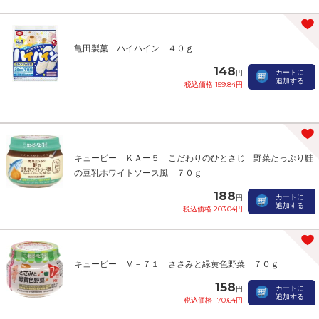
亀田製菓 ハイハイン ４０ｇ
148
カートに
円
追加する
税込価格 159.84円
キューピー ＫＡー５ こだわりのひとさじ 野菜たっぷり鮭
の豆乳ホワイトソース風 ７０ｇ
188
カートに
円
追加する
税込価格 203.04円
キューピー Ｍ－７１ ささみと緑黄色野菜 ７０ｇ
158
カートに
円
追加する
税込価格 170.64円