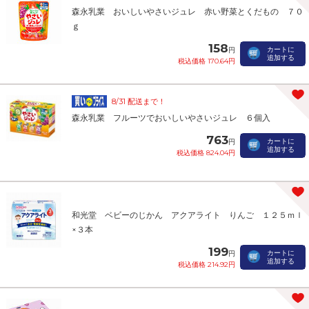
森永乳業 おいしいやさいジュレ 赤い野菜とくだもの ７０
ｇ
158
カートに
円
追加する
税込価格 170.64円
8/31 配送まで！
森永乳業 フルーツでおいしいやさいジュレ ６個入
763
カートに
円
追加する
税込価格 824.04円
和光堂 ベビーのじかん アクアライト りんご １２５ｍｌ
×３本
199
カートに
円
追加する
税込価格 214.92円