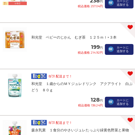
238
カートに
円
追加する
税込価格 257.04円
和光堂 ベビーのじかん むぎ茶 １２５ｍｌ×３本
199
カートに
円
追加する
税込価格 214.92円
8/31 配送まで！
和光堂 １歳からのＭＹジュレドリンク アクアライト 白ぶ
どう ８０ｇ
128
カートに
円
追加する
税込価格 138.24円
8/31 配送まで！
森永乳業 １食分のやさいジュレたっぷり緑黄色野菜と果物