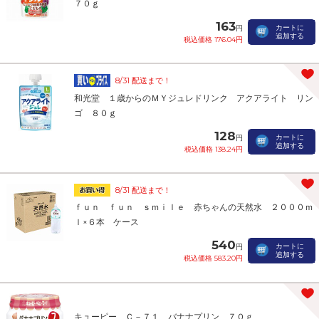
７０ｇ
163
カートに
円
追加する
税込価格 176.04円
8/31 配送まで！
和光堂 １歳からのＭＹジュレドリンク アクアライト リン
ゴ ８０ｇ
128
カートに
円
追加する
税込価格 138.24円
8/31 配送まで！
ｆｕｎ ｆｕｎ ｓｍｉｌｅ 赤ちゃんの天然水 ２０００ｍ
ｌ×６本 ケース
540
カートに
円
追加する
税込価格 583.20円
キューピー Ｃ－７１ バナナプリン ７０ｇ