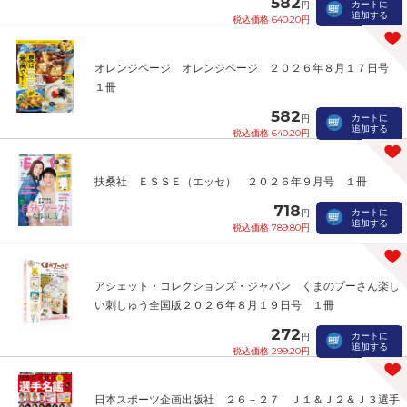
582
カートに
円
追加する
税込価格 640.20円
オレンジページ オレンジページ ２０２６年８月１７日号
１冊
582
カートに
円
追加する
税込価格 640.20円
扶桑社 ＥＳＳＥ（エッセ） ２０２６年９月号 １冊
718
カートに
円
追加する
税込価格 789.80円
アシェット・コレクションズ・ジャパン くまのプーさん楽し
い刺しゅう全国版２０２６年８月１９日号 １冊
272
カートに
円
追加する
税込価格 299.20円
日本スポーツ企画出版社 ２６－２７ Ｊ１＆Ｊ２＆Ｊ３選手