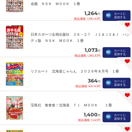
名鑑 ＮＳＫ ＭＯＯＫ １冊
1,264
カートに
円
追加する
税込価格 1,390.40円
日本スポーツ企画出版社 ２６－２７ Ｊ１＆Ｊ２＆Ｊ ハン
ディ版 ＮＳＫ ＭＯＯＫ １冊
1,073
カートに
円
追加する
税込価格 1,180.30円
リクルート 北海道じゃらん ２０２６年８月号 １冊
364
カートに
円
追加する
税込価格 400.40円
宝島社 食食食！北海道 ＴＪ ＭＯＯＫ １冊
1,400
カートに
円
追加する
税込価格 1,540円