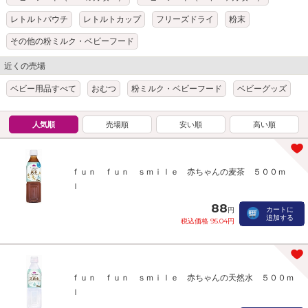
レトルトパウチ
レトルトカップ
フリーズドライ
粉末
その他の粉ミルク・ベビーフード
近くの売場
ベビー用品すべて
おむつ
粉ミルク・ベビーフード
ベビーグッズ
人気順
売場順
安い順
高い順
ｆｕｎ ｆｕｎ ｓｍｉｌｅ 赤ちゃんの麦茶 ５００ｍ
ｌ
88
カートに
円
追加する
税込価格 95.04円
ｆｕｎ ｆｕｎ ｓｍｉｌｅ 赤ちゃんの天然水 ５００ｍ
ｌ