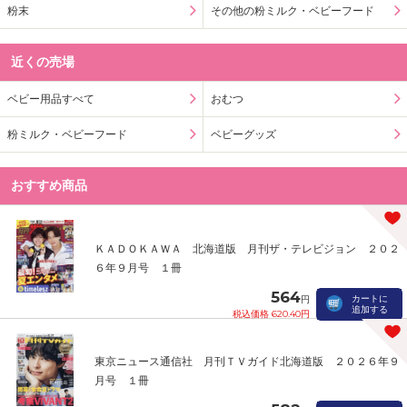
粉末
その他の粉ミルク・ベビーフード
近くの売場
ベビー用品すべて
おむつ
粉ミルク・ベビーフード
ベビーグッズ
おすすめ商品
ＫＡＤＯＫＡＷＡ 北海道版 月刊ザ・テレビジョン ２０２
６年９月号 １冊
564
カートに
円
追加する
税込価格 620.40円
東京ニュース通信社 月刊ＴＶガイド北海道版 ２０２６年９
月号 １冊