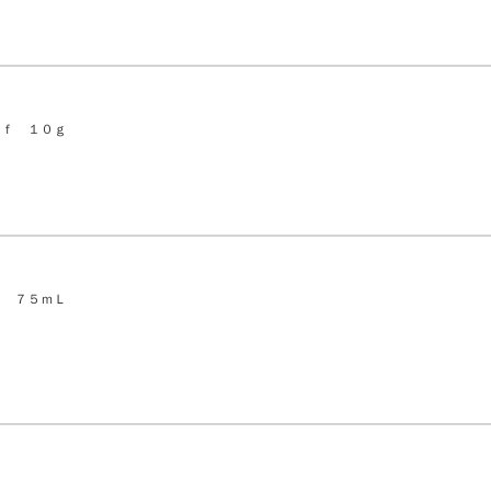
トｆ １０ｇ
ｓ ７５ｍＬ