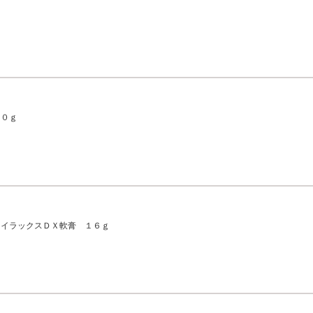
１０ｇ
オイラックスＤＸ軟膏 １６ｇ