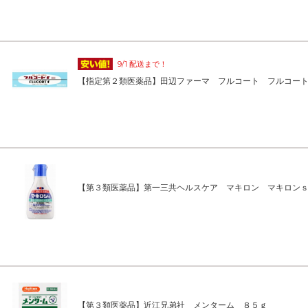
9/1 配送まで！
【指定第２類医薬品】田辺ファーマ フルコート フルコー
【第３類医薬品】第一三共ヘルスケア マキロン マキロン
【第３類医薬品】近江兄弟社 メンターム ８５ｇ