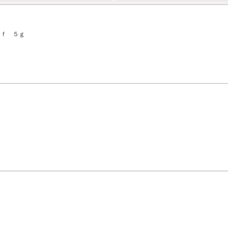
トｆ ５ｇ