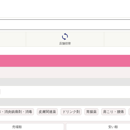
店舗切替
布・消炎鎮痛剤・消毒
皮膚関連薬
ドリンク剤
胃腸薬
肩こり・腰痛
売場順
安い順