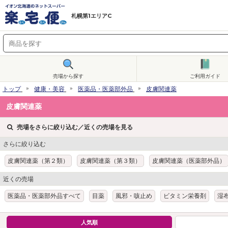
札幌第1エリアC
売場から探す
ご利用ガイド
トップ
健康・美容
医薬品・医薬部外品
皮膚関連薬
皮膚関連薬
売場をさらに絞り込む／近くの売場を見る
さらに絞り込む
皮膚関連薬（第２類）
皮膚関連薬（第３類）
皮膚関連薬（医薬部外品）
近くの売場
医薬品・医薬部外品すべて
目薬
風邪・咳止め
ビタミン栄養剤
湿
人気順