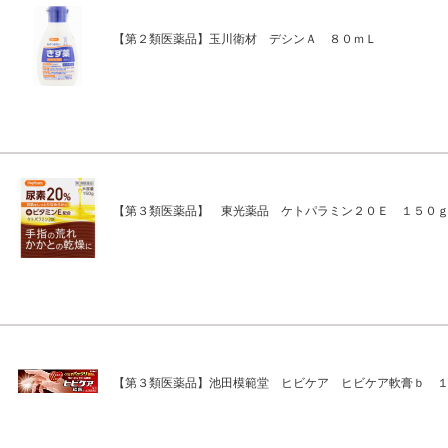
【第２類医薬品】玉川衛材 デシンＡ ８０ｍＬ
【第３類医薬品】 東光薬品 ケトパラミン２０Ｅ １５０
【第３類医薬品】池田模範堂 ヒビケア ヒビケア軟膏ｂ 