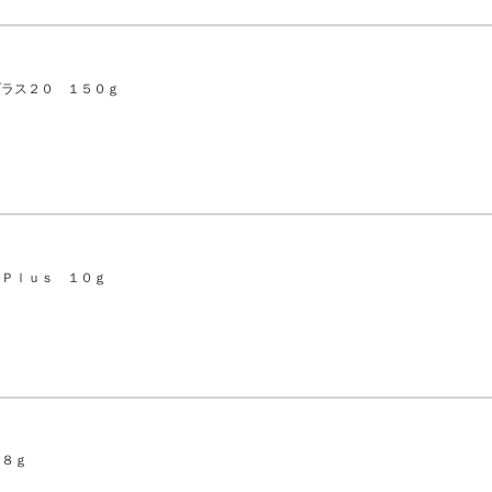
プラス２０ １５０ｇ
 Ｐｌｕｓ １０ｇ
 ８ｇ