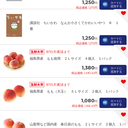
1,250
カートに
円
追加する
税込価格 1,375円
講談社 ちいかわ なんか小さくてかわいいやつ ８ １
冊
1,250
カートに
円
追加する
税込価格 1,375円
8/10(月)配送まで
福島県産 もも徳用 ２Ｌサイズ ４個入 １パック
1,380
カートに
円
追加する
税込価格 1,490.40円
8/10(月)配送まで
福島県産 もも（大玉） ５Ｌサイズ ２個入 １パック
1,080
カートに
円
追加する
税込価格 1,166.40円
山梨県など国内産 春日居のもも ２Ｌサイズ ２個入 １パ