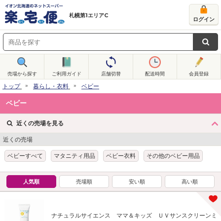
札幌第1エリアC
ログイン
売場から探す
ご利用ガイド
店舗切替
配送時間
会員登録
トップ
暮らし・衣料
ベビー
ベビー
近くの売場を見る
近くの売場
ベビーすべて
マタニティ用品
ベビー衣料
その他のベビー用品
人気順
売場順
安い順
高い順
ナチュラルサイエンス ママ＆キッズ ＵＶサンスクリーンミ