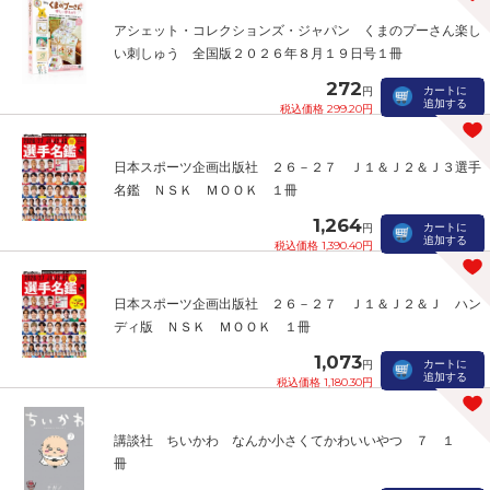
アシェット・コレクションズ・ジャパン くまのプーさん楽し
い刺しゅう 全国版２０２６年８月１９日号１冊
272
カートに
円
追加する
税込価格 299.20円
日本スポーツ企画出版社 ２６－２７ Ｊ１＆Ｊ２＆Ｊ３選手
名鑑 ＮＳＫ ＭＯＯＫ １冊
1,264
カートに
円
追加する
税込価格 1,390.40円
日本スポーツ企画出版社 ２６－２７ Ｊ１＆Ｊ２＆Ｊ ハン
ディ版 ＮＳＫ ＭＯＯＫ １冊
1,073
カートに
円
追加する
税込価格 1,180.30円
講談社 ちいかわ なんか小さくてかわいいやつ ７ １
冊