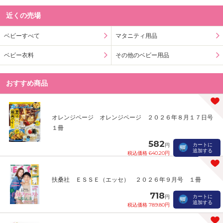
近くの売場
ベビーすべて
マタニティ用品
ベビー衣料
その他のベビー用品
おすすめ商品
オレンジページ オレンジページ ２０２６年８月１７日号
１冊
582
カートに
円
追加する
税込価格 640.20円
扶桑社 ＥＳＳＥ（エッセ） ２０２６年９月号 １冊
718
カートに
円
追加する
税込価格 789.80円