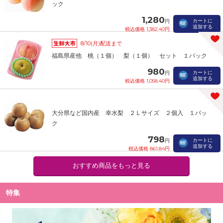
ック
1,280
カートに
円
追加する
税込価格 1,382.40円
8/10(月)配送まで
福島県産他 桃（１個） 梨（１個） セット １パック
980
カートに
円
追加する
税込価格 1,058.40円
大分県など国内産 幸水梨 ２Ｌサイズ ２個入 １パッ
ク
798
カートに
円
追加する
税込価格 861.84円
おすすめ商品をもっと見る
特集