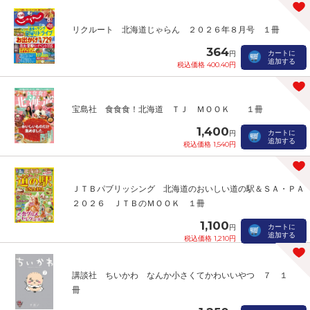
リクルート 北海道じゃらん ２０２６年８月号 １冊
364
カートに
円
追加する
税込価格 400.40円
宝島社 食食食！北海道 ＴＪ ＭＯＯＫ １冊
1,400
カートに
円
追加する
税込価格 1,540円
ＪＴＢパブリッシング 北海道のおいしい道の駅＆ＳＡ・ＰＡ
２０２６ ＪＴＢのＭＯＯＫ １冊
1,100
カートに
円
追加する
税込価格 1,210円
講談社 ちいかわ なんか小さくてかわいいやつ ７ １
冊