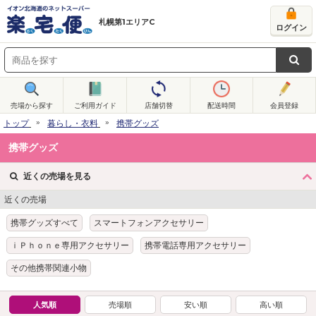
札幌第1エリアC
ログイン
売場から探す
ご利用ガイド
店舗切替
配送時間
会員登録
トップ
暮らし・衣料
携帯グッズ
携帯グッズ
近くの売場を見る
近くの売場
携帯グッズすべて
スマートフォンアクセサリー
ｉＰｈｏｎｅ専用アクセサリー
携帯電話専用アクセサリー
その他携帯関連小物
人気順
売場順
安い順
高い順