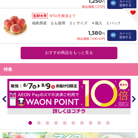
1,250
カートに
円
追加する
税込価格 1,375円
8/10(月)配送まで
福島県産 もも徳用 ２Ｌサイズ ４個入 １パック
1,380
カートに
円
追加する
税込価格 1,490.40円
おすすめ商品をもっと見る
特集