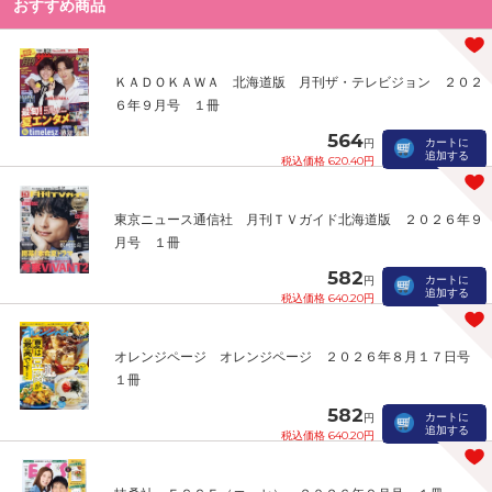
おすすめ商品
ＫＡＤＯＫＡＷＡ 北海道版 月刊ザ・テレビジョン ２０２
６年９月号 １冊
564
カートに
円
追加する
税込価格 620.40円
東京ニュース通信社 月刊ＴＶガイド北海道版 ２０２６年９
月号 １冊
582
カートに
円
追加する
税込価格 640.20円
オレンジページ オレンジページ ２０２６年８月１７日号
１冊
582
カートに
円
追加する
税込価格 640.20円