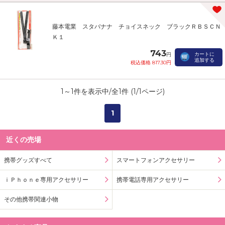
藤本電業 スタバナナ チョイスネック ブラックＲＢＳＣＮ
Ｋ１
743
カートに
円
追加する
税込価格 817.30円
1
～
1
件を表示中/全
1
件 (
1
/
1
ページ)
1
近くの売場
携帯グッズすべて
スマートフォンアクセサリー
ｉＰｈｏｎｅ専用アクセサリー
携帯電話専用アクセサリー
その他携帯関連小物