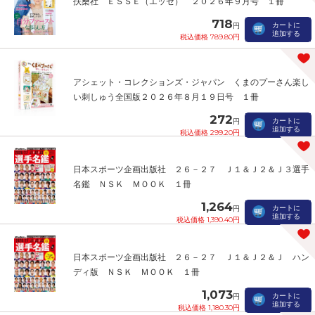
扶桑社 ＥＳＳＥ（エッセ） ２０２６年９月号 １冊
718
カートに
円
追加する
税込価格 789.80円
アシェット・コレクションズ・ジャパン くまのプーさん楽し
い刺しゅう全国版２０２６年８月１９日号 １冊
272
カートに
円
追加する
税込価格 299.20円
日本スポーツ企画出版社 ２６－２７ Ｊ１＆Ｊ２＆Ｊ３選手
名鑑 ＮＳＫ ＭＯＯＫ １冊
1,264
カートに
円
追加する
税込価格 1,390.40円
日本スポーツ企画出版社 ２６－２７ Ｊ１＆Ｊ２＆Ｊ ハン
ディ版 ＮＳＫ ＭＯＯＫ １冊
1,073
カートに
円
追加する
税込価格 1,180.30円