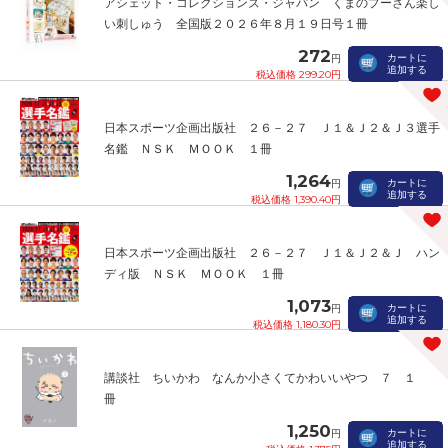
アシェット・コレクションズ・ジャパン くまのプーさん楽し
い刺しゅう 全国版２０２６年８月１９日号１冊
272
カートに
円
追加する
税込価格 299.20円
日本スポーツ企画出版社 ２６－２７ Ｊ１＆Ｊ２＆Ｊ３選手
名鑑 ＮＳＫ ＭＯＯＫ １冊
1,264
カートに
円
追加する
税込価格 1,390.40円
日本スポーツ企画出版社 ２６－２７ Ｊ１＆Ｊ２＆Ｊ ハン
ディ版 ＮＳＫ ＭＯＯＫ １冊
1,073
カートに
円
追加する
税込価格 1,180.30円
講談社 ちいかわ なんか小さくてかわいいやつ ７ １
冊
1,250
カートに
円
追加する