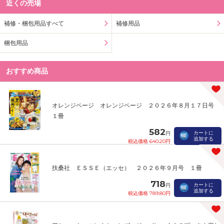
近くの売場
補修・梱包用品すべて
補修用品
梱包用品
おすすめ商品
オレンジページ オレンジページ ２０２６年８月１７日号
１冊
582
カートに
円
追加する
税込価格 640.20円
扶桑社 ＥＳＳＥ（エッセ） ２０２６年９月号 １冊
718
カートに
円
追加する
税込価格 789.80円