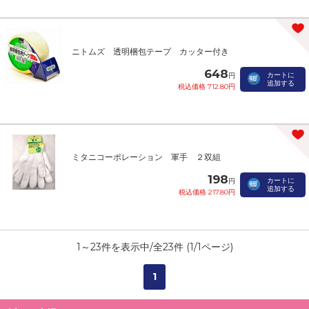
ニトムズ 透明梱包テープ カッター付き
648
カートに
円
追加する
税込価格 712.80円
ミタニコーポレーション 軍手 ２双組
198
カートに
円
追加する
税込価格 217.80円
1
～
23
件を表示中/全
23
件 (
1
/
1
ページ)
1