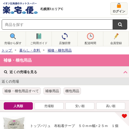
札幌第1エリアC
ログイン
売場から探す
ご利用ガイド
店舗切替
配送時間
会員登録
トップ
暮らし・衣料
補修・梱包用品
補修・梱包用品
近くの売場を見る
近くの売場
補修・梱包用品すべて
補修用品
梱包用品
人気順
売場順
安い順
高い順
トップバリュ 布粘着テープ ５０ｍｍ幅×２５ｍ １個