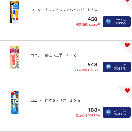
コニシ アロンアルファハイスピ－ドＥＸ
458
カートに
円
追加する
税込価格 503.80円
コニシ 裁ほう上手 １７ｇ
548
カートに
円
追加する
税込価格 602.80円
コニシ 速乾Ｇクリア ２０ｍｌ
188
カートに
円
追加する
税込価格 206.80円