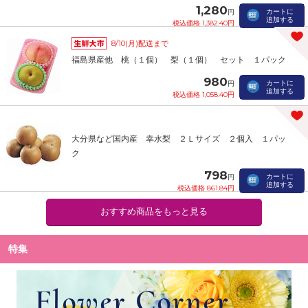
1,280
カートに
円
追加する
税込価格 1,382.40円
8/10(月)配送まで
福島県産他 桃（１個） 梨（１個） セット １パック
980
カートに
円
追加する
税込価格 1,058.40円
大分県など国内産 幸水梨 ２Ｌサイズ ２個入 １パッ
ク
798
カートに
円
追加する
税込価格 861.84円
おすすめ商品をもっと見る
特集