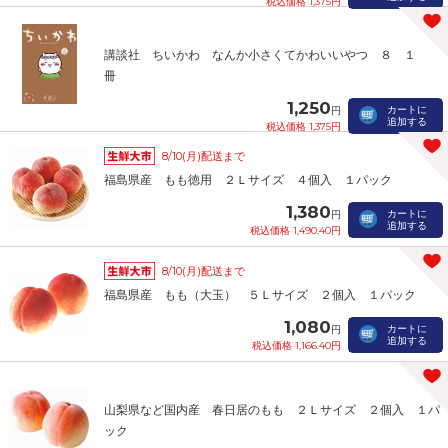
税込価格 1,375円
講談社 ちいかわ なんか小さくてかわいいやつ ８ １
冊
1,250
カートに
円
追加する
税込価格 1,375円
8/10(月)配送まで
福島県産 もも徳用 ２Ｌサイズ ４個入 １パック
1,380
カートに
円
追加する
税込価格 1,490.40円
8/10(月)配送まで
福島県産 もも（大玉） ５Ｌサイズ ２個入 １パック
1,080
カートに
円
追加する
税込価格 1,166.40円
山梨県など国内産 春日居のもも ２Ｌサイズ ２個入 １パ
ック