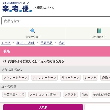
札幌第1エリアC
売場から探す
ご利用ガイド
トップ
暮らし・衣料
手芸用品
毛糸
毛糸
売場をさらに絞り込む／近くの売場を見る
さらに絞り込む
ストレートヤーン
ファンシーヤーン
サマーヤーン
レース糸
袋物
近くの売場
手芸用品すべて
ノーション（小間物）
クラフト
毛糸
その他の手
人気順