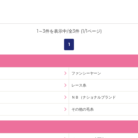
1
～
3
件を表示中/全
3
件 (
1
/
1
ページ)
1
ファンシーヤーン
レース糸
ＮＢ（ナショナルブランド
その他の毛糸