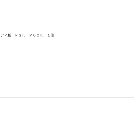
ンディ版 ＮＳＫ ＭＯＯＫ １冊