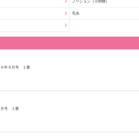
ノーション（小間物）
毛糸
２６年９月号 １冊
９月号 １冊