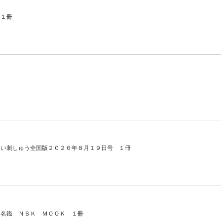
 １冊
しい刺しゅう全国版２０２６年８月１９日号 １冊
手名鑑 ＮＳＫ ＭＯＯＫ １冊