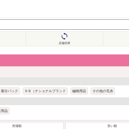
店舗切替
・着分パック
ＮＢ（ナショナルブランド
編物用品
その他の毛糸
芸用品
売場順
安い順