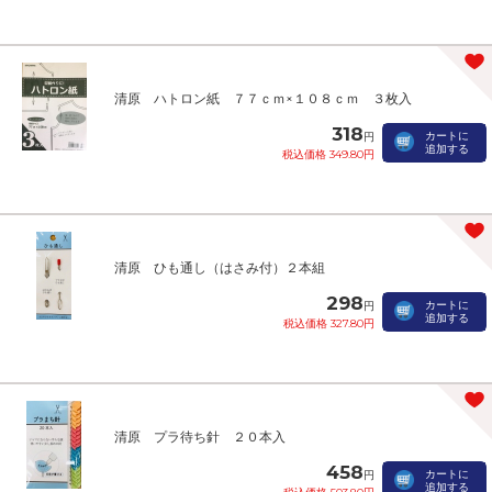
清原 ハトロン紙 ７７ｃｍ×１０８ｃｍ ３枚入
318
カートに
円
追加する
税込価格 349.80円
清原 ひも通し（はさみ付）２本組
298
カートに
円
追加する
税込価格 327.80円
清原 プラ待ち針 ２０本入
458
カートに
円
追加する