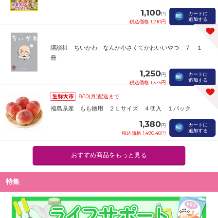
1,100
カートに
円
追加する
税込価格 1,210円
講談社 ちいかわ なんか小さくてかわいいやつ ７ １
冊
1,250
カートに
円
追加する
税込価格 1,375円
8/10(月)配送まで
福島県産 もも徳用 ２Ｌサイズ ４個入 １パック
1,380
カートに
円
追加する
税込価格 1,490.40円
おすすめ商品をもっと見る
特集