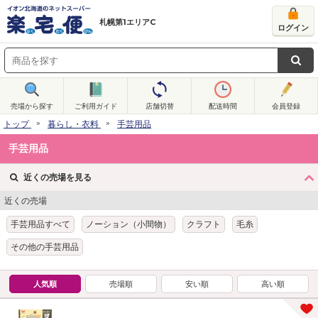
札幌第1エリアC
ログイン
売場から探す
ご利用ガイド
店舗切替
配送時間
会員登録
トップ
暮らし・衣料
手芸用品
手芸用品
近くの売場を見る
近くの売場
手芸用品すべて
ノーション（小間物）
クラフト
毛糸
その他の手芸用品
人気順
売場順
安い順
高い順