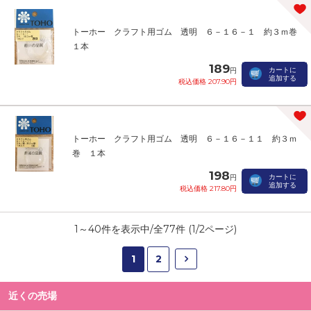
トーホー クラフト用ゴム 透明 ６－１６－１ 約３ｍ巻
１本
189
カートに
円
追加する
税込価格 207.90円
トーホー クラフト用ゴム 透明 ６－１６－１１ 約３ｍ
巻 １本
198
カートに
円
追加する
税込価格 217.80円
1
～
40
件を表示中/全
77
件 (
1
/
2
ページ)
1
2
近くの売場