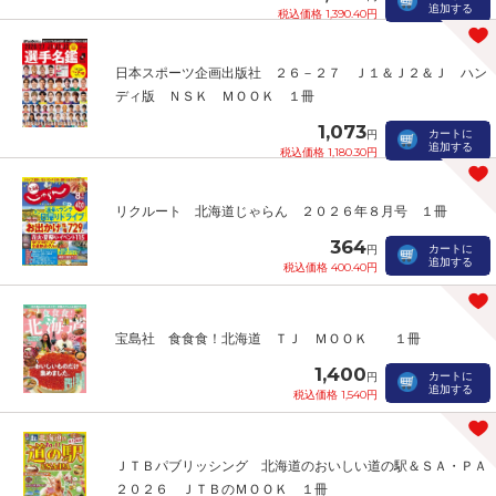
追加する
税込価格 1,390.40円
日本スポーツ企画出版社 ２６－２７ Ｊ１＆Ｊ２＆Ｊ ハン
ディ版 ＮＳＫ ＭＯＯＫ １冊
1,073
カートに
円
追加する
税込価格 1,180.30円
リクルート 北海道じゃらん ２０２６年８月号 １冊
364
カートに
円
追加する
税込価格 400.40円
宝島社 食食食！北海道 ＴＪ ＭＯＯＫ １冊
1,400
カートに
円
追加する
税込価格 1,540円
ＪＴＢパブリッシング 北海道のおいしい道の駅＆ＳＡ・ＰＡ
２０２６ ＪＴＢのＭＯＯＫ １冊