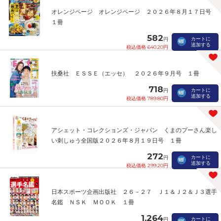
オレンジページ オレンジページ ２０２６年８月１７日号
１冊
582
カートに
円
追加する
税込価格 640.20円
扶桑社 ＥＳＳＥ（エッセ） ２０２６年９月号 １冊
718
カートに
円
追加する
税込価格 789.80円
アシェット・コレクションズ・ジャパン くまのプーさん楽し
い刺しゅう全国版２０２６年８月１９日号 １冊
272
カートに
円
追加する
税込価格 299.20円
日本スポーツ企画出版社 ２６－２７ Ｊ１＆Ｊ２＆Ｊ３選手
名鑑 ＮＳＫ ＭＯＯＫ １冊
1,264
カートに
円