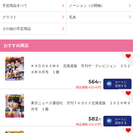
手芸用品すべて
ノーション（小間物）
クラフト
毛糸
その他の手芸用品
おすすめ商品
ＫＡＤＯＫＡＷＡ 北海道版 月刊ザ・テレビジョン ２０２
６年９月号 １冊
564
カートに
円
追加する
税込価格 620.40円
東京ニュース通信社 月刊ＴＶガイド北海道版 ２０２６年９
月号 １冊
582
カートに
円
追加する
税込価格 640.20円