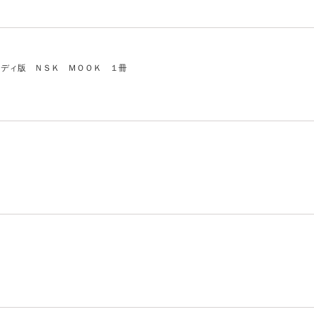
ンディ版 ＮＳＫ ＭＯＯＫ １冊