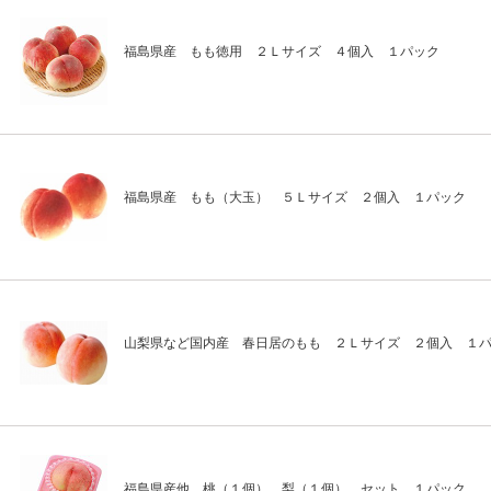
福島県産 もも徳用 ２Ｌサイズ ４個入 １パック
福島県産 もも（大玉） ５Ｌサイズ ２個入 １パック
山梨県など国内産 春日居のもも ２Ｌサイズ ２個入 １
福島県産他 桃（１個） 梨（１個） セット １パック