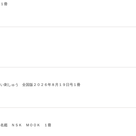
 １冊
しい刺しゅう 全国版２０２６年８月１９日号１冊
手名鑑 ＮＳＫ ＭＯＯＫ １冊