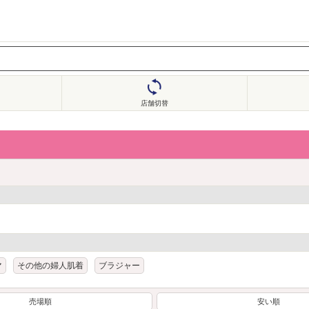
店舗切替
マ
その他の婦人肌着
ブラジャー
売場順
安い順