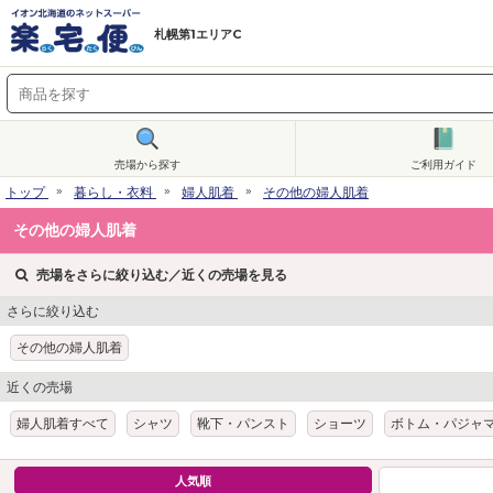
札幌第1エリアC
売場から探す
ご利用ガイド
トップ
暮らし・衣料
婦人肌着
その他の婦人肌着
その他の婦人肌着
売場をさらに絞り込む／近くの売場を見る
さらに絞り込む
その他の婦人肌着
近くの売場
婦人肌着すべて
シャツ
靴下・パンスト
ショーツ
ボトム・パジャ
人気順